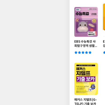
EBS 수능특강 사
E
회탐구영역 생활과
윤리 (2025년)
B
해커스 지텔프(G-
TELP) 기출 보카