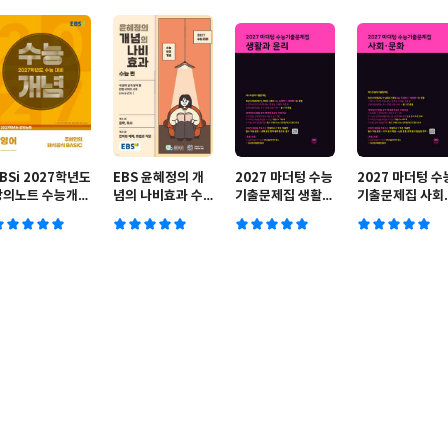
BSi 2027학년도
EBS 윤혜정의 개
2027 마더텅 수능
2027 마더텅 수
강의노트 수능개념
념의 나비효과 수
기출문제집 생활과
기출문제집 사회·
주혜연의 해석공식
능 편 (2026년)
윤리 (2026년)
문화 (2026년)
ASIC (2026년)