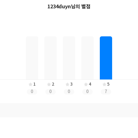
1234duyn님의 별점
1
2
3
4
5
0
0
0
0
7