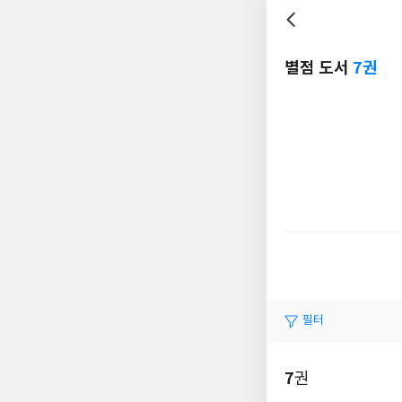
별점 도서
7권
필터
7
권