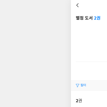
별점 도서
2권
필터
2
권