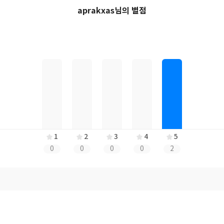
aprakxas님의 별점
1
2
3
4
5
0
0
0
0
2