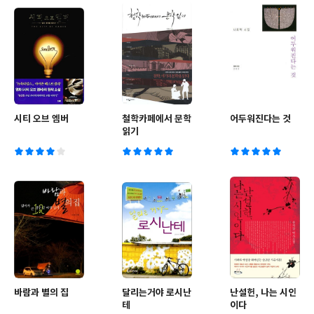
시티 오브 엠버
철학카페에서 문학
어두워진다는 것
읽기
바람과 별의 집
달리는거야 로시난
난설헌, 나는 시인
테
이다