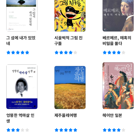
그 섬에 내가 있었
시끌벅적 그림 친
베르메르, 매혹의
네
구들
비밀을 풀다
엉뚱한 역마살 인
제주올레여행
헤이안 일본
생