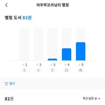
여우와꼬리님의 별점
저
장
별점 도서
82권
1
2
3
4
5
0
0
5
31
46
필터
82
권
최근 담은 순