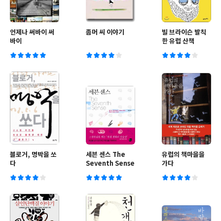
언제나 써바이 써
좀머 씨 이야기
빌 브라이슨 발칙
바이
한 유럽 산책
블로거, 명박을 쏘
세븐 센스 The
유럽의 책마을을
다
Seventh Sense
가다