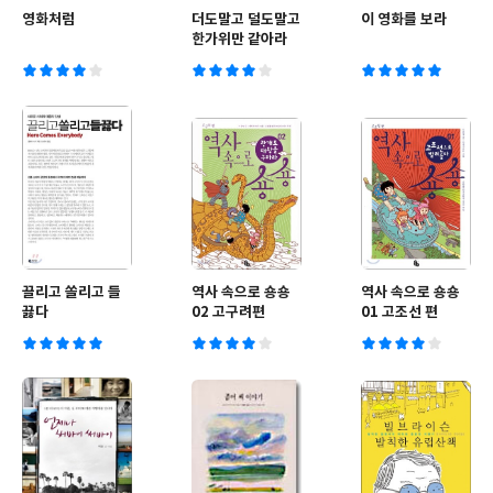
영화처럼
더도말고 덜도말고
이 영화를 보라
한가위만 같아라
끌리고 쏠리고 들
역사 속으로 숑숑
역사 속으로 숑숑
끓다
02 고구려편
01 고조선 편