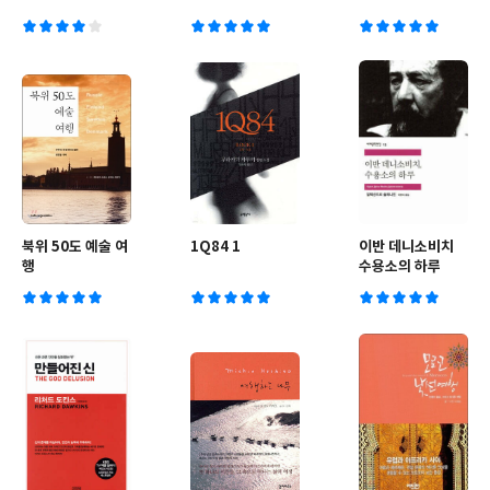
북위 50도 예술 여
1Q84 1
이반 데니소비치
행
수용소의 하루