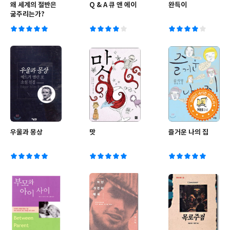
왜 세계의 절반은
Q & A 큐 앤 에이
완득이
굶주리는가?
우울과 몽상
맛
즐거운 나의 집