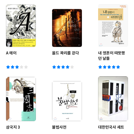
A 에이
올드 파리를 걷다
내 영혼이 따뜻했
던 날들
삼국지 3
불법사전
대한민국사 세트