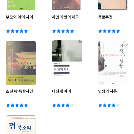
부모와 아이 사이
하얀 가면의 제국
목로주점
조선 왕 독살사건
다섯째 아이
인생의 사용