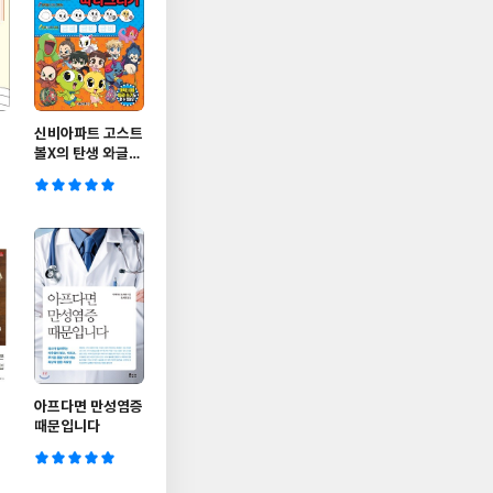
신비아파트 고스트
볼X의 탄생 와글와
글 따라 그리기
아프다면 만성염증
때문입니다