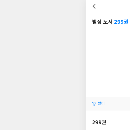
별점 도서
299권
필터
299
권