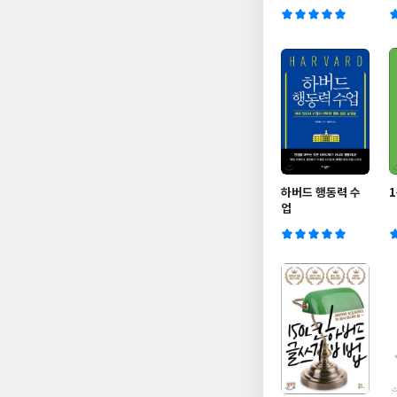
래너
하버드 행동력 수
업