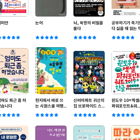
데미안
논어
뇌, 욕망의 비밀을
공부하기가 죽기
풀다
다 싫을 때 읽는 
엄마도 퇴근 좀 하
현지에서 바로 쓰
신비아파트 귀신의
윈도우 10+엑셀
겠습니다
는 시원스쿨 여행
집 브로마이드 스
파워포인트&워
영어
티커 도감
2019+한글 무
정 따라하기