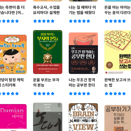
저는 측면이 좀 더
특수교사, 수업을
나는 질 때마다 이
돈을 아는 아이는
낫습니다만 (어나
요리하다! 설계편
기는 법을 배웠다
꾸는 꿈이 다르다
더커버 에디션)
엉덩이 탐정 캐릭
운을 부르는 부자
나는 무조건 합격
완벽한 보고서 쓰
터 스티커북
의 본능
하는 공부만 한다
는 법