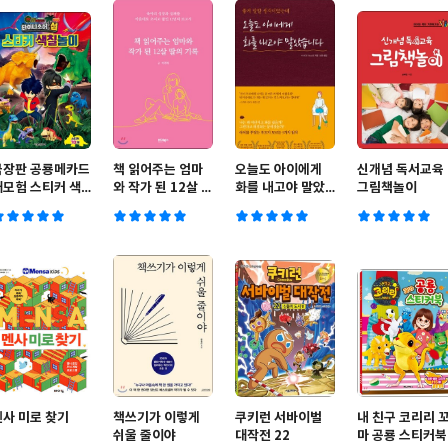
극장판 공룡메카드
책 읽어주는 엄마
오늘도 아이에게
신개념 독서교육
대모험 스티커 색
와 작가 된 12살 딸
화를 내고야 말았
그림책놀이
칠놀이
의 기록
습니다
멘사 미로 찾기
책쓰기가 이렇게
쿠키런 서바이벌
내 친구 코리리 
쉬울 줄이야
대작전 22
마 공룡 스티커북