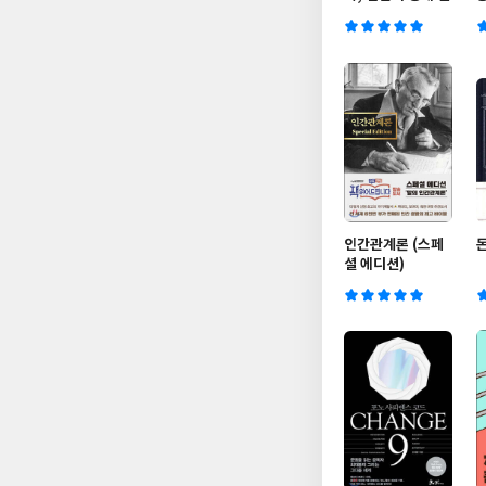
인간관계론 (스페
셜 에디션)