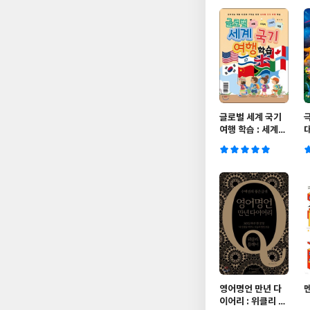
글로벌 세계 국기
여행 학습 : 세계지
도 퍼즐/스티커/그
리기/색칠
영어명언 만년 다
이어리 : 위클리 플