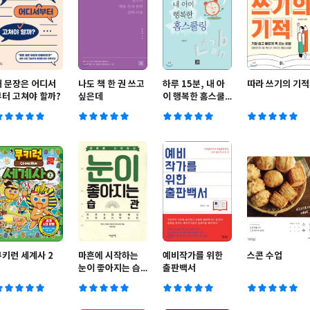
내 문장은 어디서
나도 책 한 권 쓰고
하루 15분, 내 아
따라 쓰기의 기적
부터 고쳐야 할까?
싶은데
이 행복한 홈스쿨
링
쿠키런 세계사 2
마흔에 시작하는
예비작가를 위한
스콘 수업
눈이 좋아지는 습
출판백서
관