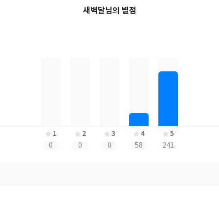
새벽달님의 별점
1
2
3
4
5
0
0
0
58
241