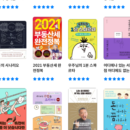
육아법 문제행동편
돈의 시나리오
2021 부동산세 완
우주님의 1분 스파
어디에나 있는 서
전정복
르타
점 어디에도 없는
서점