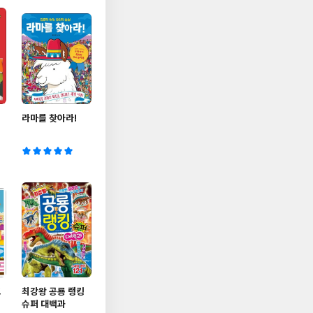
라마를 찾아라!
꼬
최강왕 공룡 랭킹
슈퍼 대백과