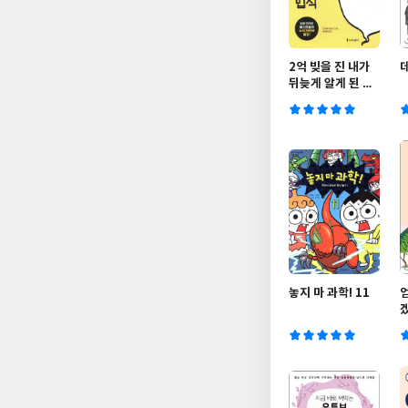
2억 빚을 진 내가
뒤늦게 알게 된 소
~오름 돋는 우주의
법칙
놓지 마 과학! 11