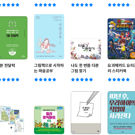
1분 전달력
그림책으로 시작하
나도 한 번쯤 다른
요괴메카드 요리
는 마음공부
그림 찾기
리 스티커북