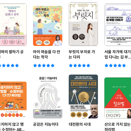
엄마의 말하기 공
아이 마음을 다 안
부릿지 부자로 가
서울 자가에 대기
부
다는 착각
는 다리
업 다니는 김 부
이야기 2
금지하지 않고 행
공감은 지능이다
대전환의 시대
산으로 가지 않는
동 수정하는 ABA
정리법