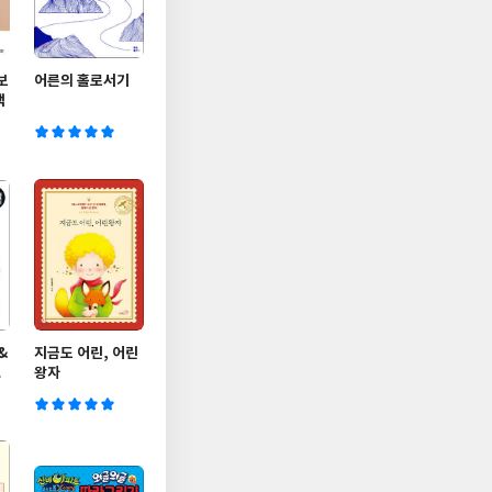
보
어른의 홀로서기
책
&
지금도 어린, 어린
드
왕자
작