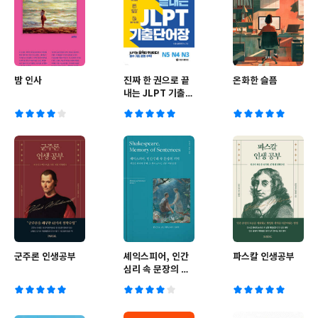
밤 인사
진짜 한 권으로 끝
온화한 슬픔
내는 JLPT 기출단
어장 N5·N4·N3
군주론 인생공부
셰익스피어, 인간
파스칼 인생공부
심리 속 문장의 기
억