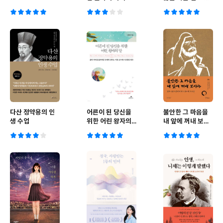
을 벨 수 없다
다산 정약용의 인
어른이 된 당신을
불안한 그 마음을
생 수업
위한 어린 왕자의
내 앞에 꺼내 보아
말
라