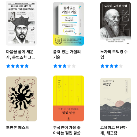
마음을 곧게 세운
품격 있는 거절의
노자의 도덕경 수
자, 운명조차 그대
기술
업
를 따르리라
초판본 페스트
한국인이 가장 좋
고요하고 단단하
아하는 절집 말씀
게, 채근담