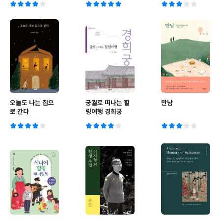
오늘도 나는 집으
궁궐로 떠나는 힐
만남
로 간다
링여행 경희궁