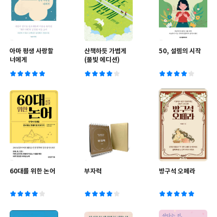
아마 평생 사랑할
산책하듯 가볍게
50, 설렘의 시작
너에게
(풀빛 에디션)
60대를 위한 논어
부자력
방구석 오페라