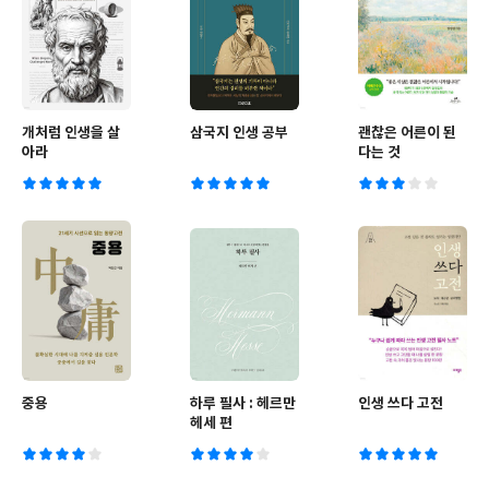
개처럼 인생을 살
삼국지 인생 공부
괜찮은 어른이 된
아라
다는 것
중용
하루 필사 : 헤르만
인생 쓰다 고전
헤세 편