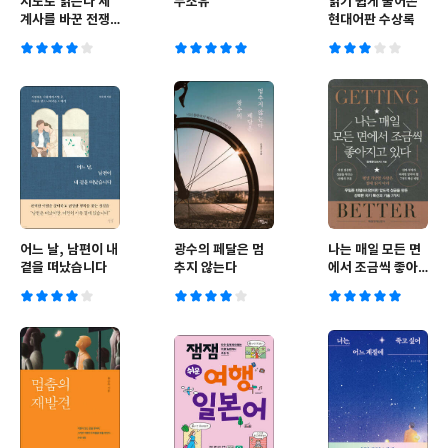
지도로 읽는다 세
무소유
읽기 쉽게 풀어쓴
계사를 바꾼 전쟁
현대어판 수상록
의 신
어느 날, 남편이 내
광수의 페달은 멈
나는 매일 모든 면
곁을 떠났습니다
추지 않는다
에서 조금씩 좋아
지고 있다