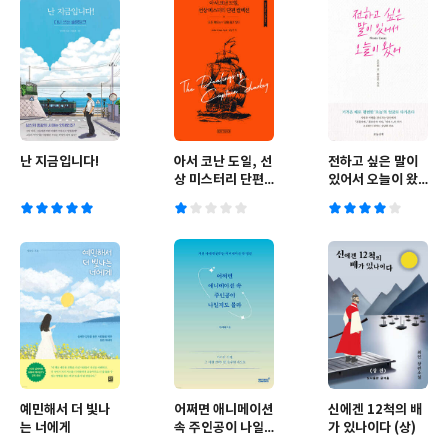
난 지금입니다!
아서 코난 도일, 선
전하고 싶은 말이
상 미스터리 단편
있어서 오늘이 왔
컬렉션
어
예민해서 더 빛나
어쩌면 애니메이션
신에겐 12척의 배
는 너에게
속 주인공이 나일
가 있나이다 (상)
지도 몰라