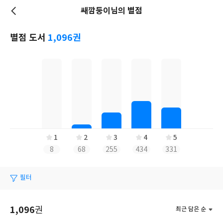
쌔깜둥이님의 별점
저
장
별점 도서
1,096권
1
2
3
4
5
8
68
255
434
331
필터
1,096
권
최근 담은 순