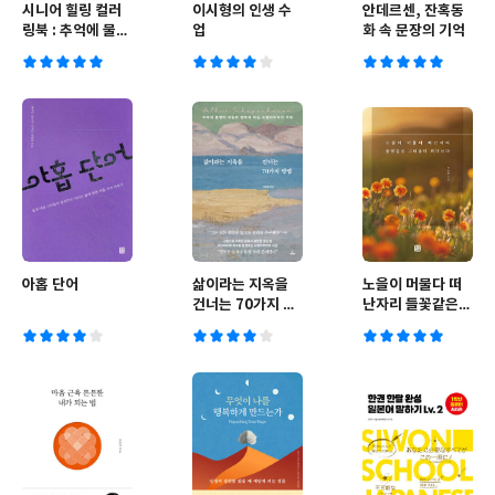
시니어 힐링 컬러
이시형의 인생 수
안데르센, 잔혹동
링북 : 추억에 물들
업
화 속 문장의 기억
다
아홉 단어
삶이라는 지옥을
노을이 머물다 떠
건너는 70가지 방
난자리 들꽃같은
법
그리움이 피어난다