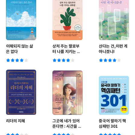
이해되지 않는 삶
상처 주는 말로부
산다는 건,이런 게
은 없다
터 나를 지키는 대
아니겠니!
화법
리더의 지혜
그곳에 네가 있어
중국어 말하기 핵
준다면 : 시간을 건
심패턴 301
너는 집 2