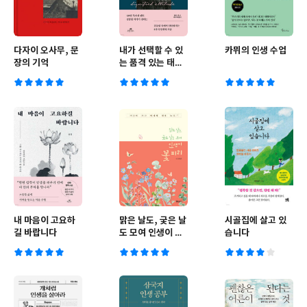
다자이 오사무, 문
내가 선택할 수 있
카뮈의 인생 수업
장의 기억
는 품격 있는 태도
에 관하여
내 마음이 고요하
맑은 날도, 궂은 날
시골집에 살고 있
길 바랍니다
도 모여 인생이 꽃
습니다
피리