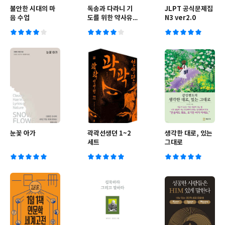
불안한 시대의 마
독송과 다라니 기
JLPT 공식문제집
음 수업
도를 위한 약사유
N3 ver2.0
리광여래본원공덕
경
눈꽃 아가
곽곽선생뎐 1~2
생각한 대로, 있는
세트
그대로