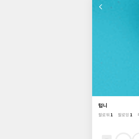
나
의
텁니
님
사
1
1
의
팔로워
팔로잉
락
사
배
경
락