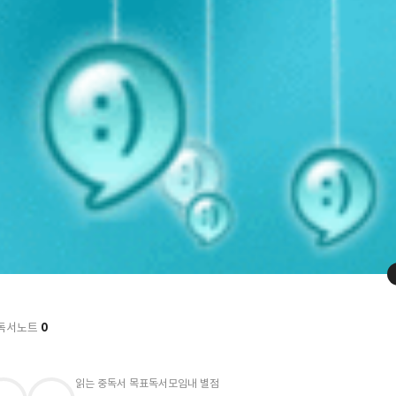
0
독서노트
읽는 중
독서 목표
독서모임
내 별점