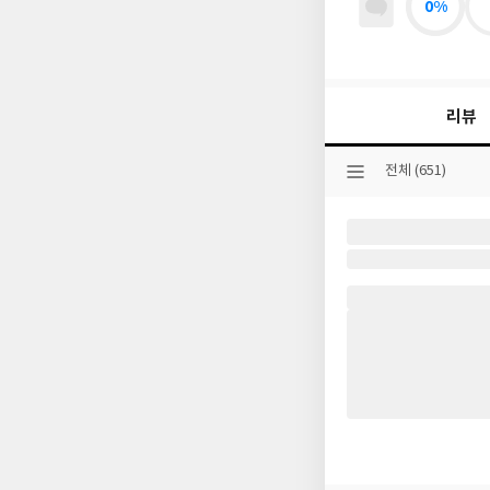
0%
리뷰
선
전체 (651)
택
된
분
류