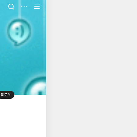
저
장
팔로우
대
표
사
진