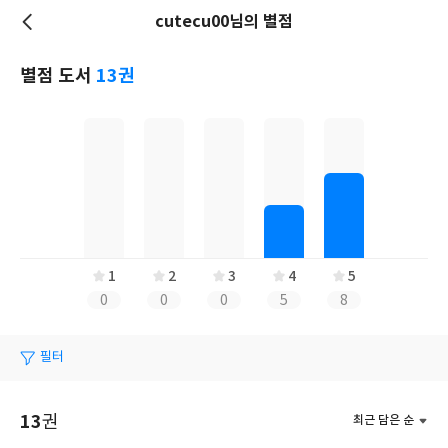
cutecu00님의 별점
저
장
별점 도서
13권
1
2
3
4
5
0
0
0
5
8
필터
13
권
최근 담은 순