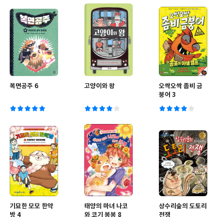
복면공주 6
고양이와 왕
오싹오싹 좀비 금
붕어 3
기묘한 모모 한약
태양의 마녀 나코
상수리숲의 도토리
방 4
와 코기 봉봉 8
전쟁