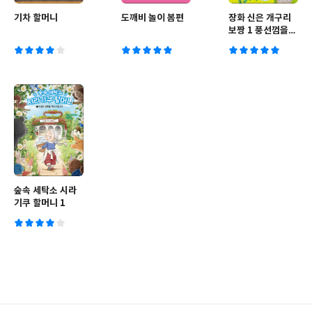
기차 할머니
도깨비 놀이 봄편
장화 신은 개구리
보짱 1 풍선껌을
불다
숲속 세탁소 시라
기쿠 할머니 1