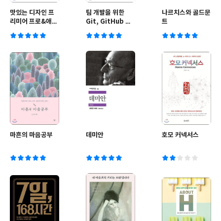
맛있는 디자인 프
팀 개발을 위한
나르치스와 골드문
리미어 프로&애프
Git, GitHub 시
트
터 이펙트 CC
작하기
2020
마흔의 마음공부
데미안
호모 커넥서스