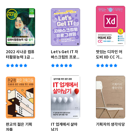
2022 시나공 컴퓨
Let’s Get IT 자
맛있는 디자인 어
터활용능력 1급 실
바스크립트 프로그
도비 XD CC 기본
기
래밍
편+활용편
판교의 젊은 기획
IT 업계에서 살아
기획자의 생각식당
자들
남기