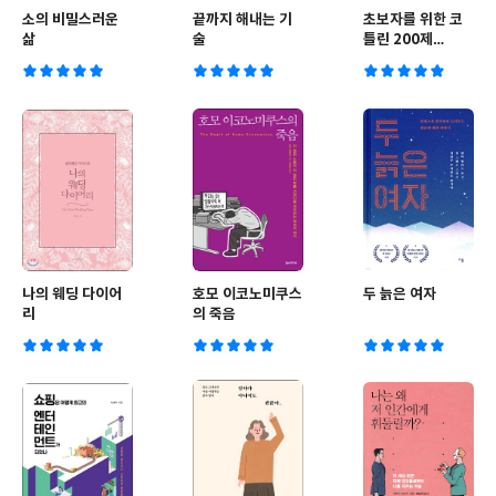
소의 비밀스러운
끝까지 해내는 기
초보자를 위한 코
삶
술
틀린 200제
(Kotlin)
나의 웨딩 다이어
호모 이코노미쿠스
두 늙은 여자
리
의 죽음