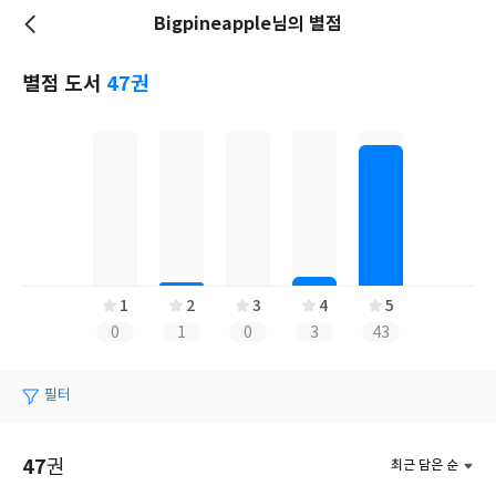
Bigpineapple님의 별점
저
장
별점 도서
47권
1
2
3
4
5
0
1
0
3
43
필터
47
권
최근 담은 순