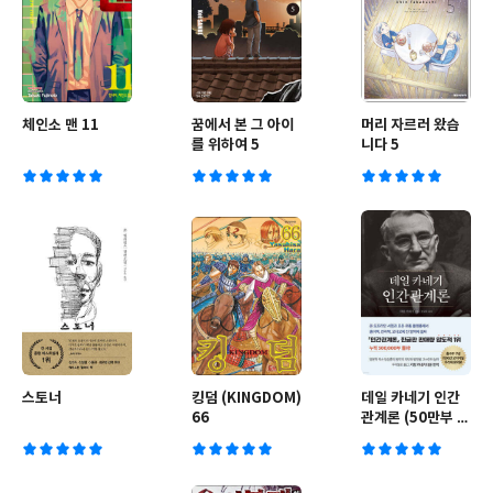
체인소 맨 11
꿈에서 본 그 아이
머리 자르러 왔습
를 위하여 5
니다 5
스토너
킹덤 (KINGDOM)
데일 카네기 인간
66
관계론 (50만부 돌
파 초판 무삭제 완
역본)