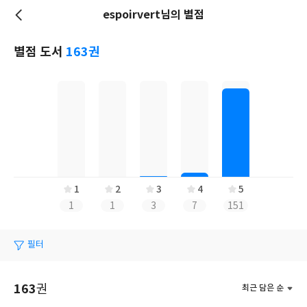
espoirvert님의 별점
저
장
별점 도서
163권
1
2
3
4
5
1
1
3
7
151
필터
163
권
최근 담은 순