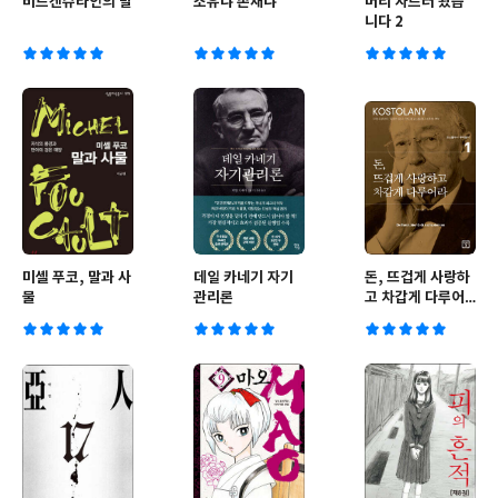
비트겐슈타인의 말
소유냐 존재냐
머리 자르러 왔습
니다 2
미셸 푸코, 말과 사
데일 카네기 자기
돈, 뜨겁게 사랑하
물
관리론
고 차갑게 다루어
라