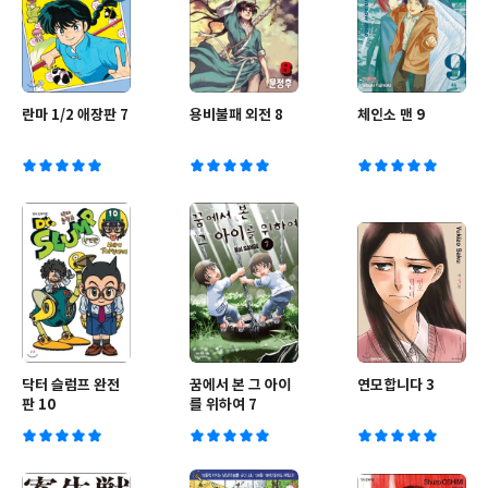
란마 1/2 애장판 7
용비불패 외전 8
체인소 맨 9
닥터 슬럼프 완전
꿈에서 본 그 아이
연모합니다 3
판 10
를 위하여 7