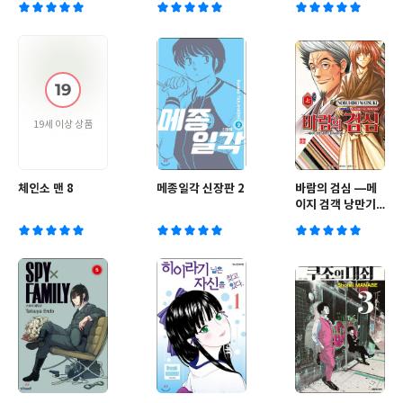
19세 이상 상품
체인소 맨 8
메종일각 신장판 2
바람의 검심 ―메
이지 검객 낭만기
홋카이도 편― 7