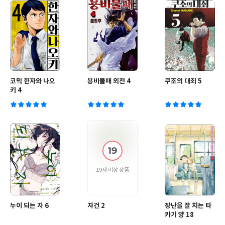
코믹 한자와 나오
용비불패 외전 4
쿠조의 대죄 5
키 4
19세 이상 상품
누이 되는 자 6
쟈건 2
장난을 잘 치는 타
카기 양 18