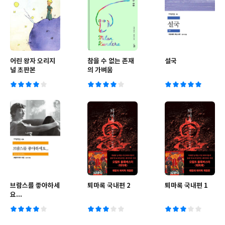
어린 왕자 오리지
참을 수 없는 존재
설국
널 초판본
의 가벼움
브람스를 좋아하세
퇴마록 국내편 2
퇴마록 국내편 1
요...