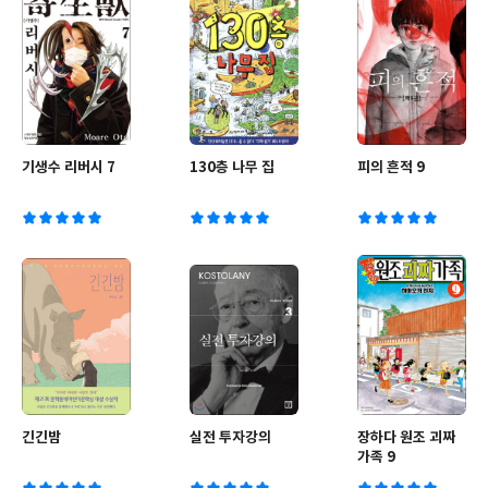
기생수 리버시 7
130층 나무 집
피의 흔적 9
긴긴밤
실전 투자강의
장하다 원조 괴짜
가족 9