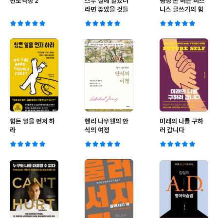
천로역정 2
스무 살에 알았더
평생 돈 버는 비즈
라면 좋았을 것들
니스 글쓰기의 힘
힘든 일을 먼저 하
헨리 나우웬의 안
미래의 나를 구하
라
식의 여정
러 갑니다