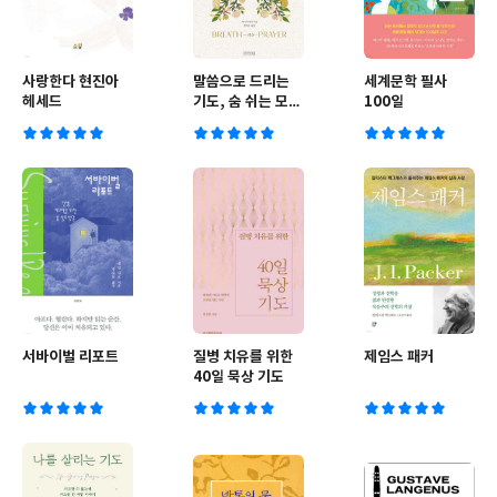
사랑한다 현진아
말씀으로 드리는
세계문학 필사
헤세드
기도, 숨 쉬는 모든
100일
순간
서바이벌 리포트
질병 치유를 위한
제임스 패커
40일 묵상 기도