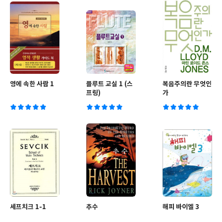
영에 속한 사람 1
플루트 교실 1 (스
복음주의란 무엇인
프링)
가
세프치크 1-1
추수
해피 바이엘 3