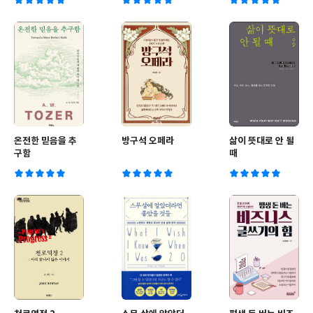
온전한 믿음을 추
방구석 오페라
삶이 뜻대로 안 될
구함
때