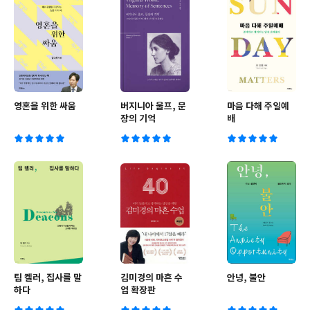
영혼을 위한 싸움
버지니아 울프, 문
마음 다해 주일예
장의 기억
배
팀 켈러, 집사를 말
김미경의 마흔 수
안녕, 불안
하다
업 확장판