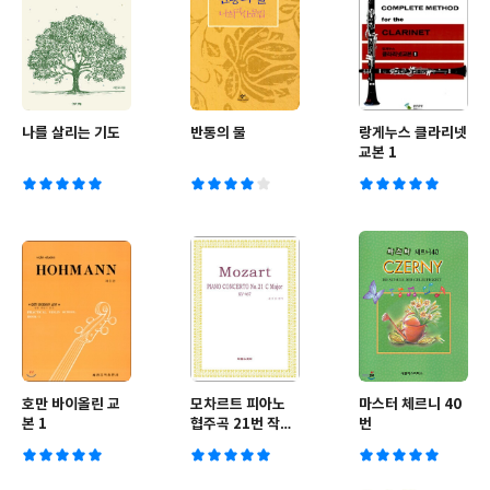
나를 살리는 기도
반통의 물
랑게누스 클라리넷
교본 1
호만 바이올린 교
모차르트 피아노
마스터 체르니 40
본 1
협주곡 21번 작품
번
번호 467 다장조