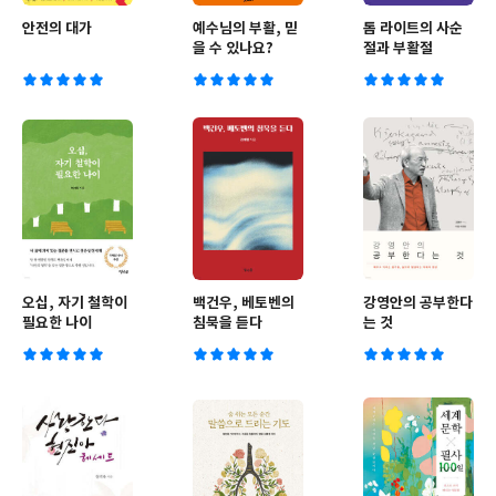
안전의 대가
예수님의 부활, 믿
톰 라이트의 사순
을 수 있나요?
절과 부활절
오십, 자기 철학이
백건우, 베토벤의
강영안의 공부한다
필요한 나이
침묵을 듣다
는 것