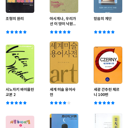
조형의 원리
아시게나, 우리가
믿음의 계단
선 이 땅이 낙원이
라네 1
시노자키 바이올린
세계 미술 용어사
세광 간추린 체르
교본 2
전
니 100번