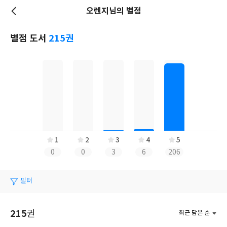
오렌지님의 별점
저
장
별점 도서
215권
1
2
3
4
5
0
0
3
6
206
필터
215
권
최근 담은 순