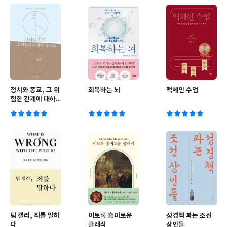
정치와 종교, 그 위
회복하는 뇌
맥체인 수업
험한 관계에 대하
여
팀 켈러, 죄를 말하
이토록 흥미로운
성경책 파는 조선
다
클래식
상인들