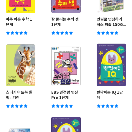
아주 쉬운 수학 1
잘 풀리는 수와 셈
연필로 명상하기
단계
1단계
직소 퍼즐 150조
각 동면 방앗간
스티커 아트북 원
EBS 만점왕 연산
반짝이는 IQ 1단
픽 : 기린
Pre 1단계
계