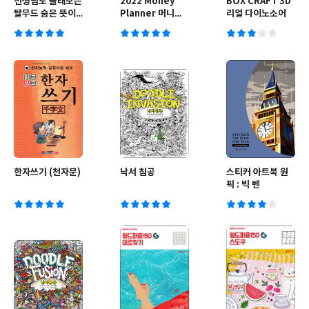
선생님도 몰래보는
2022 Money
BOX CRAFT 3D
탈무드 숨은 뜻이
Planner 머니플
리얼 다이노소어
야기
래너 가계부
한자쓰기 (천자문)
낙서 침공
스티커 아트북 원
픽 : 빅 벤