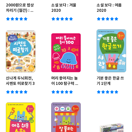
2000원으로 밥상
소설 보다 : 겨울
소설 보다 : 여름
차리기 (월간) : 7
2020
2020
월호 [2022년]
신나게 두뇌회전,
머리 좋아지는 놀
기분 좋은 한글 쓰
시멘토 미로찾기 3
이 100 탐구력 수
기 1단계
학 놀이