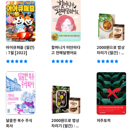
아이큐퍼즐 (월간)
할머니가 미안하다
2000원으로 밥상
: 7월 [2022]
고 전해달랬어요
차리기 (월간) : 6
월호 [2022년]
달콤한 복수 주식
2000원으로 밥상
저주토끼
회사
차리기 (월간) : 5
월호 [2022년]