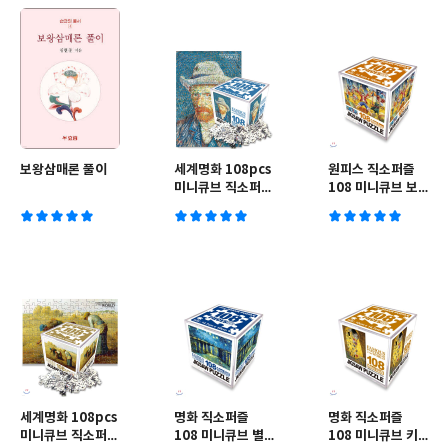
보왕삼매론 풀이
세계명화 108pcs
원피스 직소퍼즐
미니큐브 직소퍼즐
108 미니큐브 보
회색 펠트모자를
물더미
쓴 자화상
세계명화 108pcs
명화 직소퍼즐
명화 직소퍼즐
미니큐브 직소퍼즐
108 미니큐브 별
108 미니큐브 키