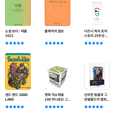
소설 보다 : 여름
불제자의 칠보
디즈니 픽사 토이
2022
스토리 25주년 기
념 토이 스토리 4
위클리 플래너
샌드 랜드 SAND
명화 직소퍼즐
신비한 동물과 그
LAND
108 미니큐브 그
린델왈드의 범죄
랑즈트섬의 일요일
프랑스 마법부 저
오후
널노트 다이어리