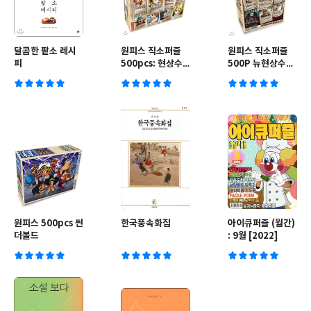
달콤한 팥소 레시
원피스 직소퍼즐
원피스 직소퍼즐
피
500pcs: 현상수
500P 뉴현상수배
배
버티컬
원피스 500pcs 썬
한국풍속화집
아이큐퍼즐 (월간)
더볼드
: 9월 [2022]