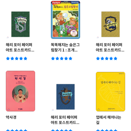
해리 포터 페이퍼
똑똑해지는 숨은그
해리 포터 페이퍼
아트 포스트카드
림찾기 1 : 조개껍
아트 포스트카드
슬리데린
질
후플푸프
약사경
해리 포터 페이퍼
업에서 헤어나는
아트 포스트카드
길
레번클로