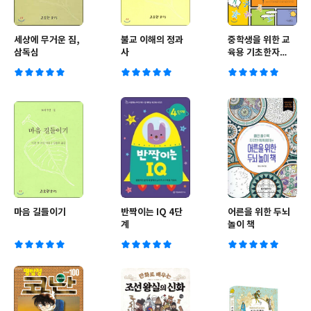
세상에 무거운 짐,
불교 이해의 정과
중학생을 위한 교
삼독심
사
육용 기초한자
900字 따라쓰기
마음 길들이기
반짝이는 IQ 4단
어른을 위한 두뇌
계
놀이 책