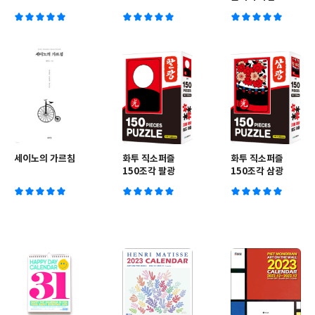
세이노의 가르침
화투 직소퍼즐
화투 직소퍼즐
150조각 팔광
150조각 삼광