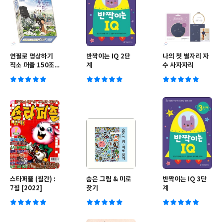
연필로 명상하기
반짝이는 IQ 2단
나의 첫 별자리 자
직소 퍼즐 150조
계
수 사자자리
각 그리고 봄봄
스타퍼즐 (월간) :
숨은 그림 & 미로
반짝이는 IQ 3단
7월 [2022]
찾기
계