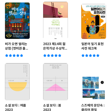
비가 오면 열리는
2023 제14회 젊
일본어 일기 표현
상점 (영미권 출간
은작가상 수상작품
사전 워크북
기념 리커버)
집
소설 보다 : 여름
소설 보다 : 봄
스즈메의 문단속 :
2023
2023
클리어 파일