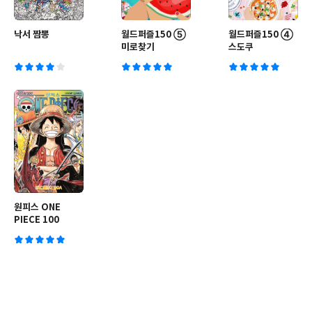
낙서 짬뽕
월드퍼즐150 ⑤
월드퍼즐150 ④
미로찾기
스도쿠
원피스 ONE
PIECE 100