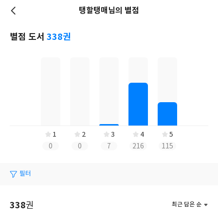
탱할탱매님의 별점
저
장
별점 도서
338권
1
2
3
4
5
0
0
7
216
115
필터
338
권
최근 담은 순