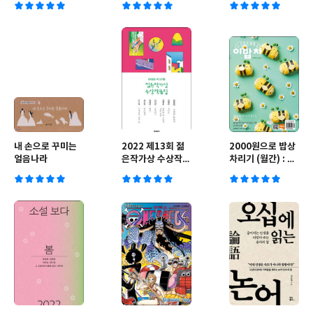
내 손으로 꾸미는
2022 제13회 젊
2000원으로 밥상
얼음나라
은작가상 수상작품
차리기 (월간) : 4
집
월호 [2022년]