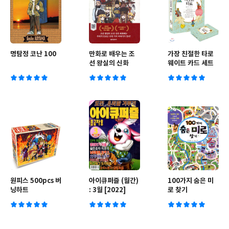
명탐정 코난 100
만화로 배우는 조
가장 친절한 타로
선 왕실의 신화
웨이트 카드 세트
원피스 500pcs 버
아이큐퍼즐 (월간)
100가지 숨은 미
닝하트
: 3월 [2022]
로 찾기