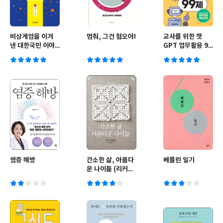
비상계엄을 이겨
멈춰, 그건 혐오야!
교사를 위한 챗
낸 대한국민 이야
GPT 업무활용 99
기
제
염증 해방
간소한 삶, 아름다
베를린 일기
운 나이듦 (리커버
에디션)