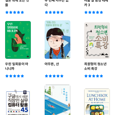
결혼 뒤에 오는 것
두 번째 지구는 없
아홉 살 탐정 레베
들
다
카 3
우린 일회용이 아
아무튼, 산
최원형의 청소년
니니까
소비 특강