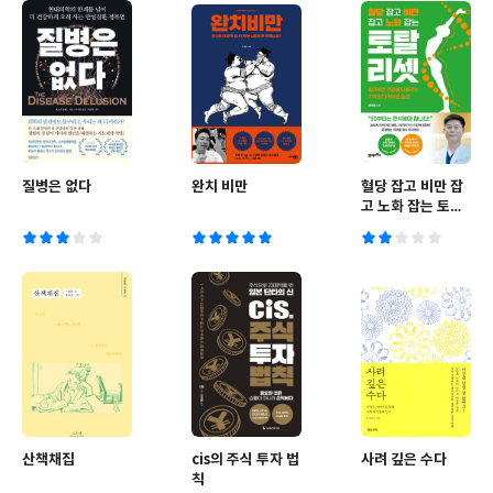
질병은 없다
완치 비만
혈당 잡고 비만 잡
고 노화 잡는 토탈
리셋
산책채집
cis의 주식 투자 법
사려 깊은 수다
칙