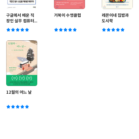
구글에서 배운 직
거북이 수영클럽
레몬이네 집밥과
장인 실무 컴퓨터
도시락
활용 45
12월의 어느 날