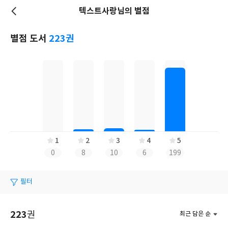
텍스트사랑님의 별점
저
장
별점 도서
223권
1
2
3
4
5
0
8
10
6
199
필터
223
권
최근 담은 순