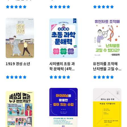
1919 경성 소년
시미쌤의 초등 과
유전자를 조작해
학 문해력 (4학년
난치병을 고칠 수
용)
있다고?