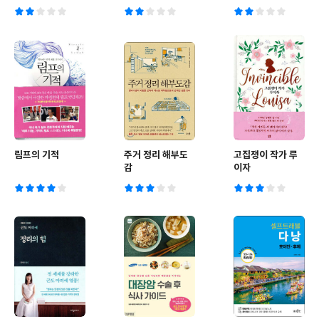
림프의 기적
주거 정리 해부도
고집쟁이 작가 루
감
이자