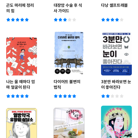
곤도 마리에 정리
대장암 수술 후 식
다낭 셀프트래블
의 힘
사 가이드
나는 울 때마다 엄
다이어트 불변의
3분만 바라보면 눈
마 얼굴이 된다
법칙
이 좋아진다