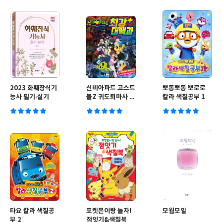
2023 화훼장식기
신비아파트 고스트
뽀롱뽀롱 뽀로로
능사 필기·실기
볼Z 귀도퇴마사 최
칼라 색칠공부 1
강 플러스 대백과
타요 칼라 색칠공
포켓몬이랑 놀자!
모월모일
부 2
점잇기&색칠북