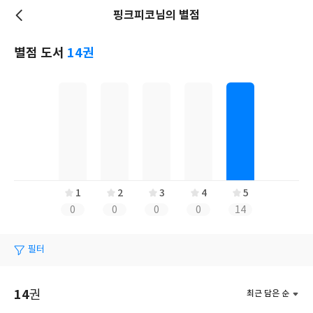
핑크피코님의 별점
저
장
별점 도서
14권
1
2
3
4
5
0
0
0
0
14
필터
14
권
최근 담은 순