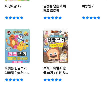
다정다감 17
일상을 담는 아이
이방인 2
패드 드로잉
포켓몬 한글쓰기
브레드 이발소 한
100일 마스터 - 포
글 쓰기 : 받침 없는
켓몬 퀴즈왕
낱말 100