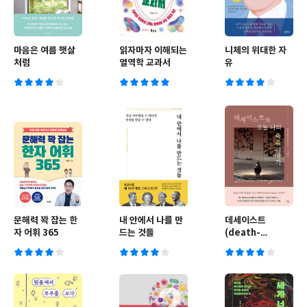
마음은 여름 햇살
읽자마자 이해되는
니체의 위대한 자
처럼
열역학 교과서
유
문해력 꽉 잡는 한
내 안에서 나를 만
데세이스트
자 어휘 365
드는 것들
(death-
essayist)의 오늘
나의 죽음 이야기