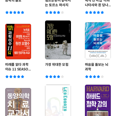
금속의 쓸모
림프순환이 좋아지
백석 전 시집 ‘나와
는 토르소 마사지
나타샤와 흰 당나
귀’
미래를 읽다 과학
가장 위대한 모험
마음을 돌보는 뇌
이슈 11 SEASON
과학
14