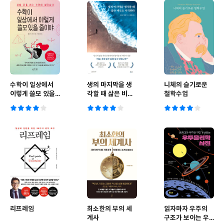
수학이 일상에서
생의 마지막을 생
니체의 슬기로운
이렇게 쓸모 있을
각할 때 삶은 비로
철학수업
줄이야
소 시작된다
리프레임
최소한의 부의 세
읽자마자 우주의
계사
구조가 보이는 우