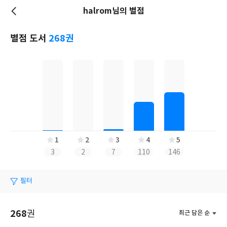
halrom님의 별점
저
장
별점 도서
268권
1
2
3
4
5
3
2
7
110
146
필터
268
권
최근 담은 순