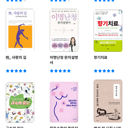
性, 사랑의 길
이명난청 완치설명
향기치료
서