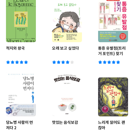
적지와 왕국
오래 보고 싶었다
통증 유발점(트리
거 포인트) 찾기
당뇨병 사람이 먼
맛있는 음식보감
느리게 읽어도 괜
저다 2
찮아