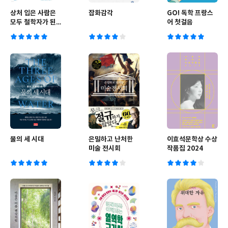
상처 입은 사람은
잡화감각
GO! 독학 프랑스
모두 철학자가 된
어 첫걸음
다
물의 세 시대
은밀하고 난처한
이효석문학상 수상
미술 전시회
작품집 2024