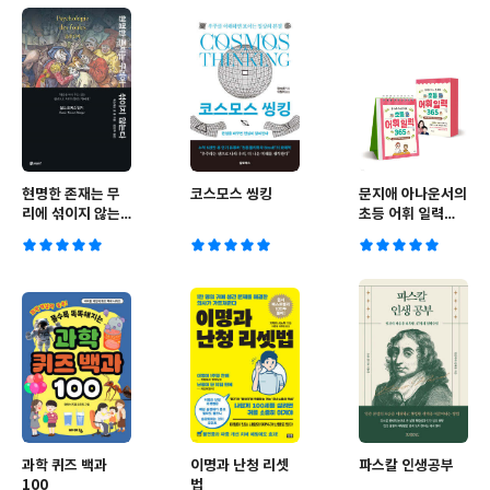
현명한 존재는 무
코스모스 씽킹
문지애 아나운서의
리에 섞이지 않는
초등 어휘 일력
다
365
과학 퀴즈 백과
이명과 난청 리셋
파스칼 인생공부
100
법