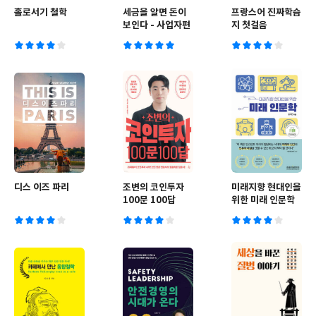
홀로서기 철학
세금을 알면 돈이
프랑스어 진짜학습
보인다 - 사업자편
지 첫걸음
디스 이즈 파리
조변의 코인투자
미래지향 현대인을
100문 100답
위한 미래 인문학