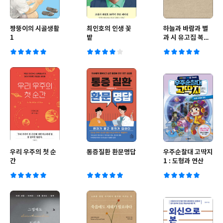
짱뚱이의 시골생활
최인호의 인생 꽃
하늘과 바람과 별
1
밭
과 시 유고집 복각
본
우리 우주의 첫 순
통증질환 환문명답
우주순찰대 고딱지
간
1 : 도형과 연산