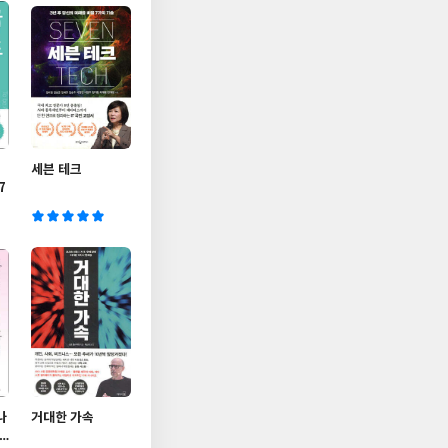
세븐 테크
7
나
거대한 가속