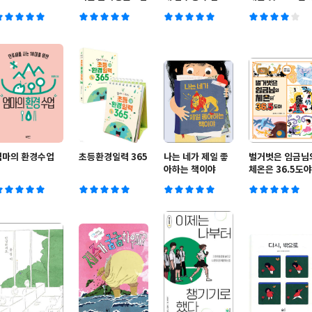
법
엄마의 환경수업
초등환경일력 365
나는 네가 제일 좋
벌거벗은 임금님
아하는 책이야
체온은 36.5도야