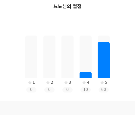
뇨뇨님의 별점
1
2
3
4
5
0
0
0
10
60