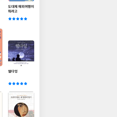
도대체 해외여행이
뭐라고
웰다잉