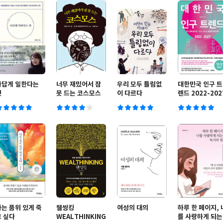
나답게 일한다는
너무 재밌어서 잠
우리 모두 틀림없
대한민국 인구 트
것
못 드는 코스모스
이 다르다
렌드 2022-202
나는 품위 있게 죽
웰씽킹
여성의 대의
하루 한 페이지, 
고 싶다
WEALTHINKING
를 사랑하게 되는