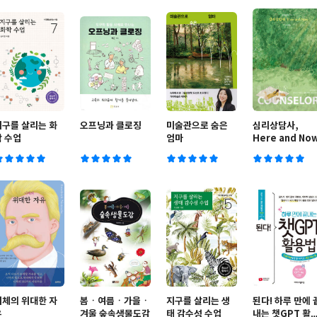
지구를 살리는 화
오프닝과 클로징
미술관으로 숨은
심리상담사,
학 수업
엄마
Here and No
니체의 위대한 자
봄ㆍ여름ㆍ가을ㆍ
지구를 살리는 생
된다! 하루 만에 
유
겨울 숲속생물도감
태 감수성 수업
내는 챗GPT 활