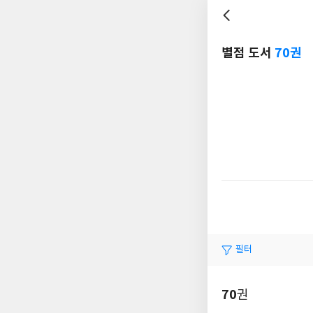
별점 도서
70권
필터
70
권