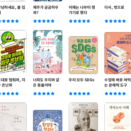
안녕하세요, 풀 킴
제주가 굼굼하우
이제는 나부터 챙
다시, 밖으로
씨
꽈?
기기로 했다
그대로 멈춰라, 지
너희도 우리와 같
우리 모두 SDGs
수업에 바로 써먹
구 온난화
은 동물이야
는 문해력 도구