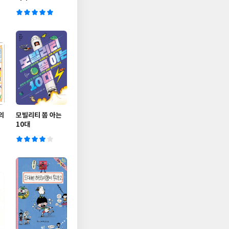
의
모빌리티 쫌 아는
10대