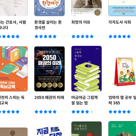
나는 간호사, 사람
환경을 살리는 환
희망의 이유
각자도사 사회
입니다
경사전
천천히 스미는 독
2050 패권의 미래
야금야금 그림책
엄마의 말 공부 
서교육
잘 읽는 법
력 365