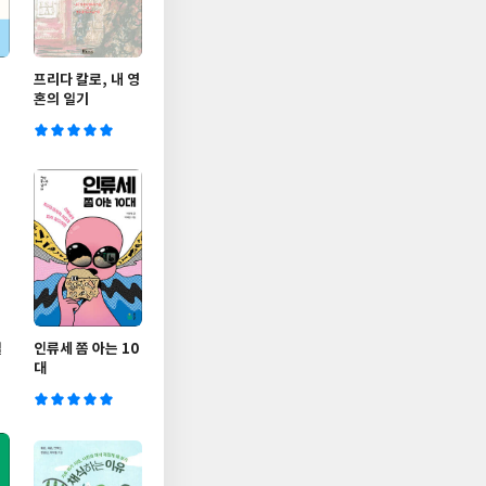
프리다 칼로, 내 영
혼의 일기
일
인류세 쫌 아는 10
대