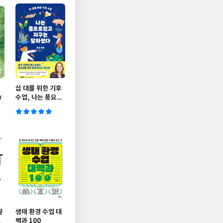
십 대를 위한 기후
w
수업, 나는 풍요로
웠고 지구는 달라
졌다
끝
생태 환경 수업 대
용
백과 100