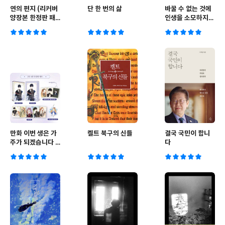
연의 편지 (리커버
단 한 번의 삶
바꿀 수 없는 것에
양장본 한정판 패
인생을 소모하지
키지)
마라
만화 이번 생은 가
켈트 북구의 신들
결국 국민이 합니
주가 되겠습니다 2
다
부 4 특장판 세트