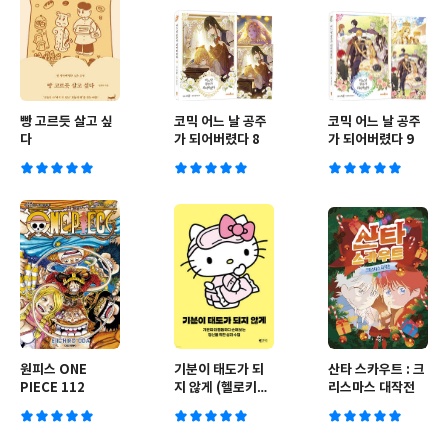
빵 고르듯 살고 싶
코믹 어느 날 공주
코믹 어느 날 공주
다
가 되어버렸다 8
가 되어버렸다 9
원피스 ONE
기분이 태도가 되
산타 스카우트 : 크
PIECE 112
지 않게 (헬로키티
리스마스 대작전
에디션)