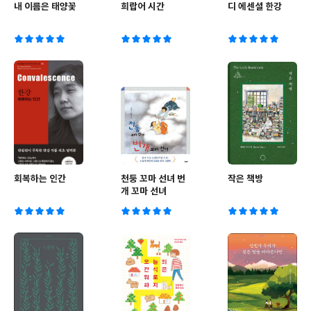
내 이름은 태양꽃
희랍어 시간
디 에센셜 한강
회복하는 인간
천둥 꼬마 선녀 번
작은 책방
개 꼬마 선녀