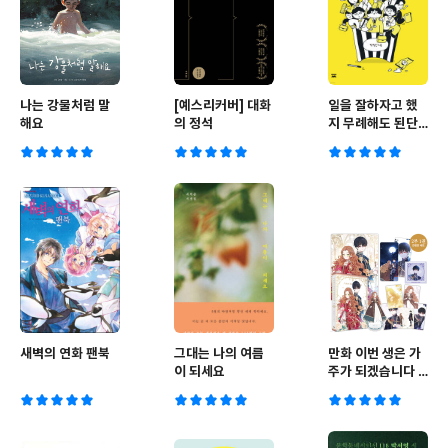
나는 강물처럼 말
[예스리커버] 대화
일을 잘하자고 했
해요
의 정석
지 무례해도 된단
말은 안 했는데
새벽의 연화 팬북
그대는 나의 여름
만화 이번 생은 가
이 되세요
주가 되겠습니다 2
부 1 한정판 세트