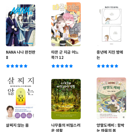
NANA 나나 완전판
타몬 군 지금 어느
중년에 지친 밤에
8
쪽?! 12
는
살찌지 않는 몸
나무들의 비밀스러
양말도깨비 : 함박
운 생활
눈 마을의 봄