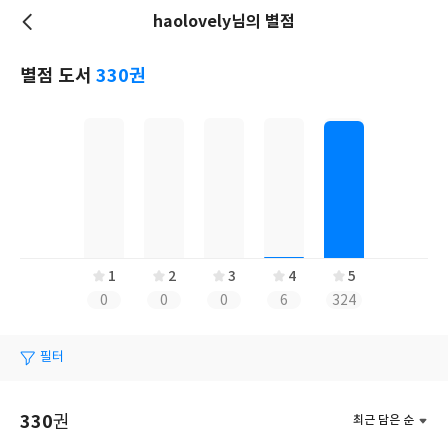
haolovely님의 별점
저
장
별점 도서
330권
1
2
3
4
5
0
0
0
6
324
필터
330
권
최근 담은 순