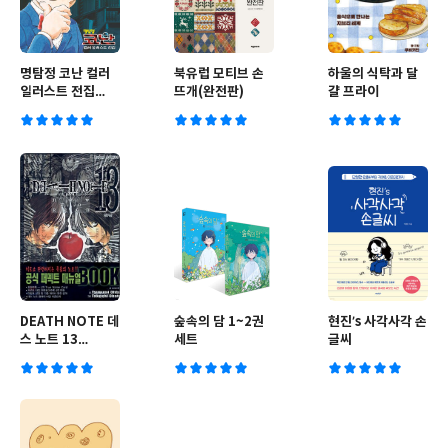
명탐정 코난 컬러
북유럽 모티브 손
하울의 식탁과 달
일러스트 전집
뜨개(완전판)
걀 프라이
1994-2025
DEATH NOTE 데
숲속의 담 1~2권
현진’s 사각사각 손
스 노트 13
세트
글씨
(DEATH NOTE
HOW TO READ)