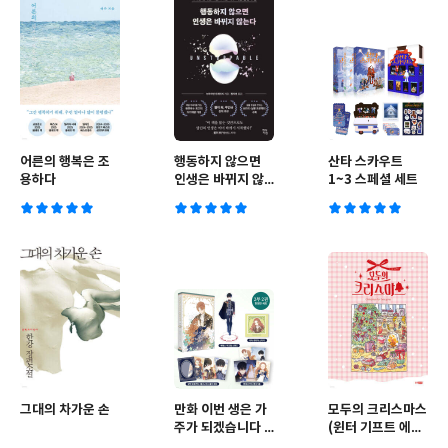
어른의 행복은 조
행동하지 않으면
산타 스카우트
용하다
인생은 바뀌지 않
1~3 스페셜 세트
는다
그대의 차가운 손
만화 이번 생은 가
모두의 크리스마스
주가 되겠습니다 2
(윈터 기프트 에디
부 2 한정판 세트
션)