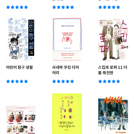
어린이 탐구 생활
시네마 쿠킹 다이
스킵과 로퍼 11 더
어리
블 특전판