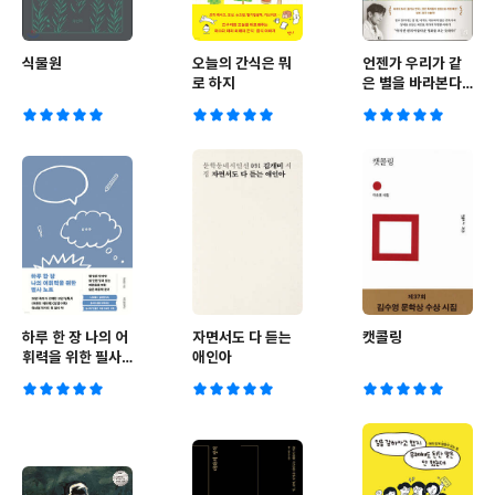
식물원
오늘의 간식은 뭐
언젠가 우리가 같
로 하지
은 별을 바라본다
면
하루 한 장 나의 어
자면서도 다 듣는
캣콜링
휘력을 위한 필사
애인아
노트