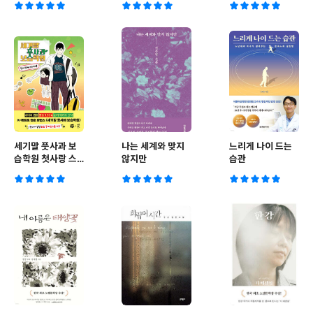
세기말 풋사과 보
나는 세계와 맞지
느리게 나이 드는
습학원 첫사랑 스
않지만
습관
티커북