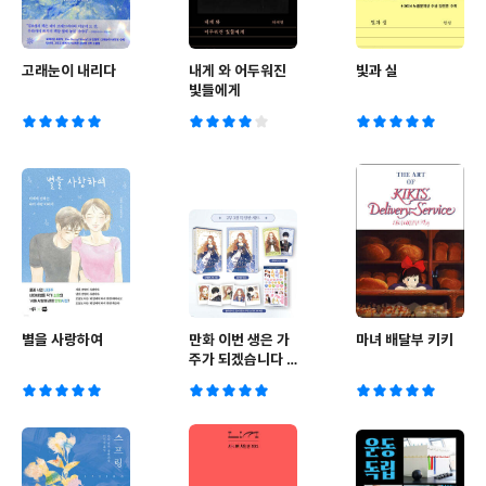
고래눈이 내리다
내게 와 어두워진
빛과 실
빛들에게
별을 사랑하여
만화 이번 생은 가
마녀 배달부 키키
주가 되겠습니다 2
부 3 특장판 세트