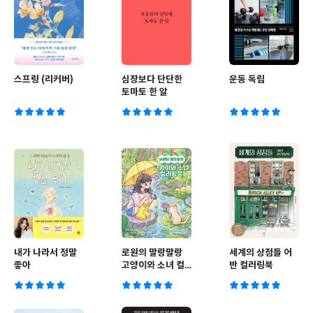
스프링 (리커버)
심장보다 단단한
운동 독립
토마토 한 알
내가 나라서 정말
로원의 말랑말랑
세계의 상점들 어
좋아
고양이와 소녀 컬
반 컬러링북
러링북