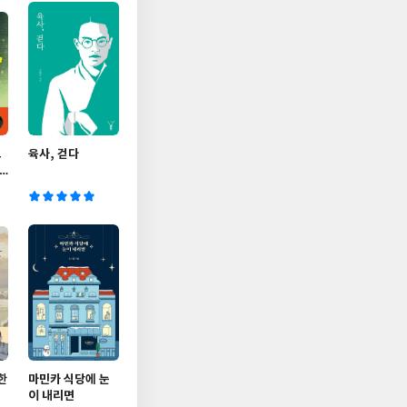
고
육사, 걷다
한
마민카 식당에 눈
이 내리면