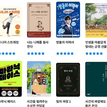
시니어 스트레칭
나는 니체를 필사
망돌의 이력서
인생을 아름답게
한다
빛내는 긍정 선물
마라닉 페이스
시간을 빌려주는
빛의 여정 1
시간의 바깥에도
수상한 전당포
봄은 온다