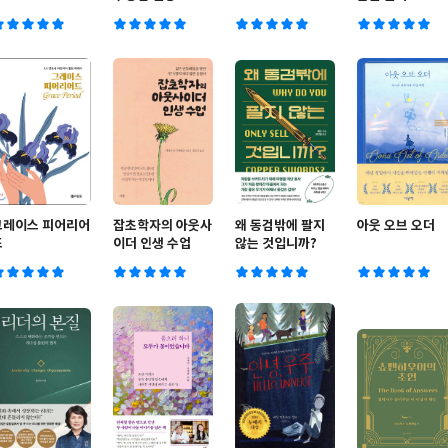
그레이스 피어리어
잡초학자의 아웃사
왜 동검밖에 팔지
아웃 오브 오더
드
이더 인생 수업
않는 것입니까?