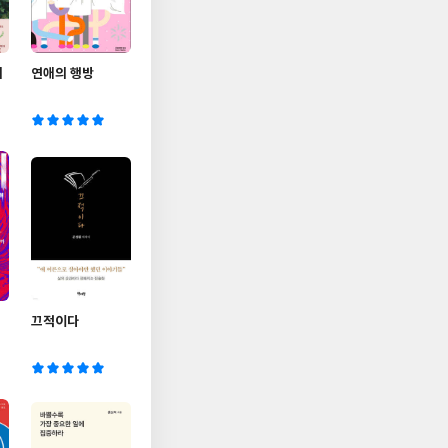
의
연애의 행방
끄적이다