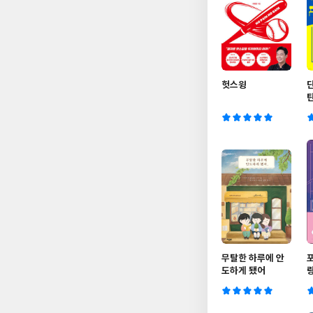
헛스윙
무탈한 하루에 안
포
도하게 됐어