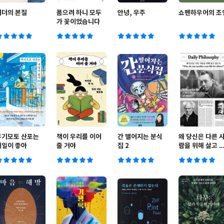
리더의 본질
품으려 하니 모두
안녕, 우주
쇼펜하우어의 조
가 꽃이었습니다
무기모토 산포는
책이 우리를 이어
간 떨어지는 분식
왜 당신은 다른 
내일이 좋아
줄 거야
집 2
람을 위해 살고 
는가