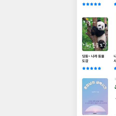
딩동~ 나라 동물
도감