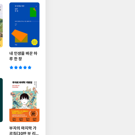
내 인생을 바꾼 하
루 한 장
부자의 마지막 가
르침(30만 부 리커