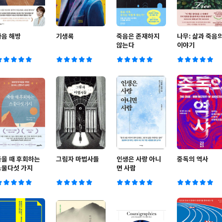
마음 해방
기생록
죽음은 존재하지
나무: 삶과 죽음
않는다
이야기
죽을 때 후회하는
그림자 마법사들
인생은 사랑 아니
중독의 역사
스물다섯 가지
면 사람