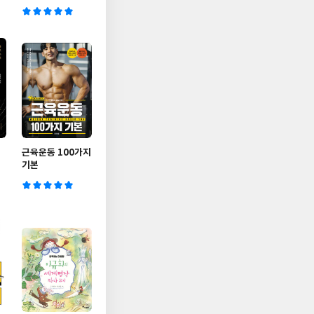
근육운동 100가지
기본