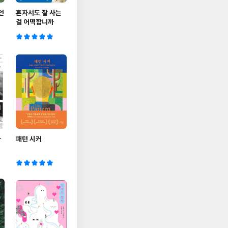
언
혼자서도 잘 사는
걸 어떡합니까
사
패턴 시커
있