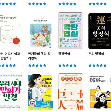
리아
나는 어떻게 살고
한겨울의 햇살 컬
확장현실
운의 방정식
사랑할까?
러링북