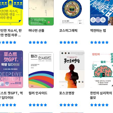
단단한 자소서, 탄
머나먼 산들
코스미그래픽
역전하는 법
탄한 면접 하루 완
성
스트 챗GPT, 역
컬러 인사이드
포스코명장
한민의 심리학의
량 딥다이브
쓸모