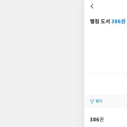
별점 도서
386권
필터
386
권