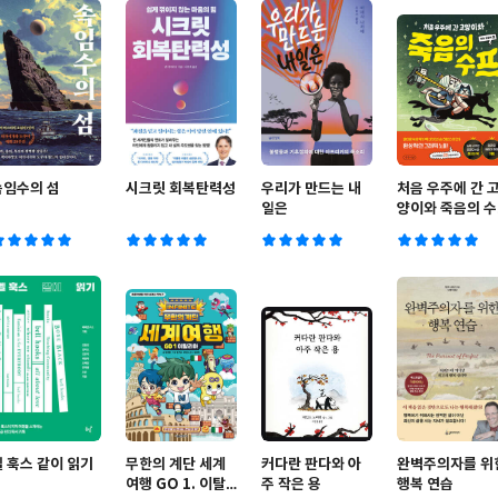
속임수의 섬
시크릿 회복탄력성
우리가 만드는 내
처음 우주에 간 
일은
양이와 죽음의 수
프
벨 훅스 같이 읽기
무한의 계단 세계
커다란 판다와 아
완벽주의자를 위
여행 GO 1. 이탈
주 작은 용
행복 연습