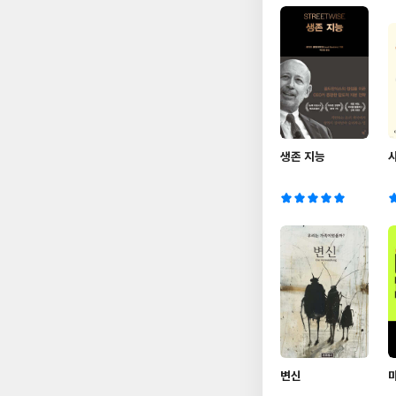
생존 지능
변신