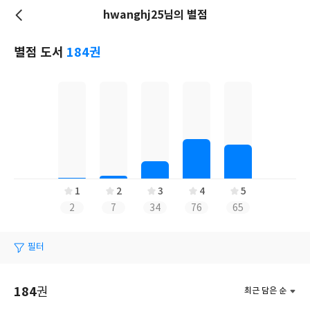
hwanghj25님의 별점
저
장
별점 도서
184권
1
2
3
4
5
2
7
34
76
65
필터
184
권
최근 담은 순