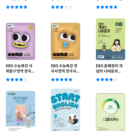
의고사 3개년 12
문 편 1권 문학
회 고2 국어 영역
(2026년용)
(2025년)
EBS 수능특강 사
EBS 수능특강 한
EBS 윤혜정의 개
회탐구영역 한국지
국사영역 한국사
념의 나비효과
리 (2024년)
(2024년)
(2025년용)