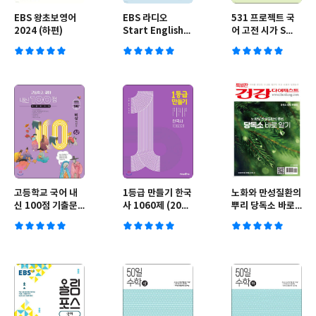
EBS 왕초보영어
EBS 라디오
531 프로젝트 국
2024 (하편)
Start English
어 고전 시가 S
(월간) : 9월
(2026년용)
[2024]
고등학교 국어 내
1등급 만들기 한국
노화와 만성질환의
신 100점 기출문
사 1060제 (2024
뿌리 당독소 바로
제집 비상 박안수
년용)
알기
(상) (2024년용)