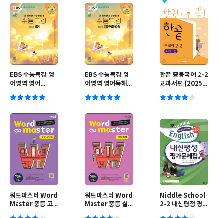
EBS 수능특강 영
EBS 수능특강 영
한끝 중등국어 2-2
어영역 영어
어영역 영어독해연
교과서편 (2025년
(2022년)
습 (2022년)
용)
워드마스터 Word
워드마스터 Word
Middle School
Master 중등 고
Master 중등 실
2-2 내신평정 평가
난도
력
문제집 (김성곤)