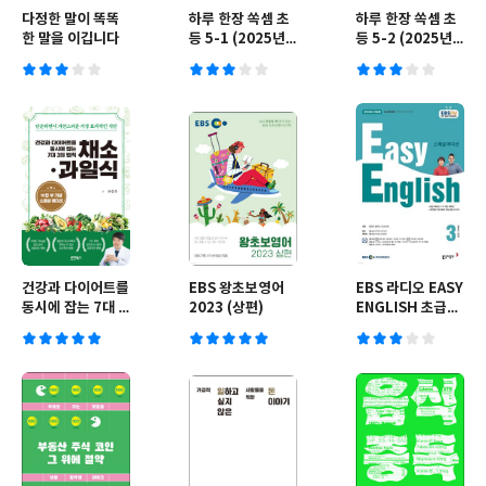
다정한 말이 똑똑
하루 한장 쏙셈 초
하루 한장 쏙셈 초
한 말을 이깁니다
등 5-1 (2025년
등 5-2 (2025년
용)
용)
건강과 다이어트를
EBS 왕초보영어
EBS 라디오 EASY
동시에 잡는 7대 3
2023 (상편)
ENGLISH 초급영
의 법칙 채소·과일
어회화 (월간) : 3
식
월 [2023]