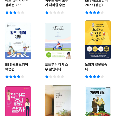
미드 영어회화 핵
지구를 위해 모두
EBS 왕초보영어
심패턴 233
가 채식할 수는 없
2022 (상편)
지만
EBS 왕초보영어
오늘부터 다시 스
노화가 잘못됐습니
여행편
무 살입니다
다