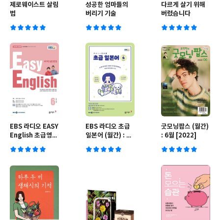
제로웨이스트 살림
성공한 엄마들의
다르게 살기 위해
법
버리기 기술
버렸습니다
EBS 라디오 EASY
EBS 라디오 초급
굿모닝팝스 (월간)
English 초급영어
일본어 (월간) : 6
: 6월 [2022]
회화 (월간) : 6월
월 [2022]
[2022]