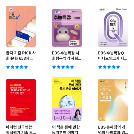
완자 기출 PICK 사
EBS 수능특강 사
EBS 수능특강Q
회·문화 653제
회탐구영역 사회·
미니모의고사 사회
(2026년용)
문화 (2025년)
·문화 (2026년용)
마더텅 전국연합
이 책은 돈에 관한
EBS 윤혜정의 개
학력평가 기출 모
동기부여 이야기
념의 나비효과 입