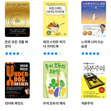
돈은 모든 것을 바
비건 스타트 비기
느리게 나이 드는
꾼다
너 가이드북
습관
언더독 마인드
우리 모두의 채식
자본주의