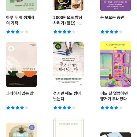
하루 두 끼 생채식
2000원으로 밥상
돈 모으는 습관
의 기적
차리기 (월간) : 5
월호 [2022년]
과식하지 않는 삶
걷기만 해도 병이
어느 날 멀쩡하던
낫는다
행거가 무너졌다