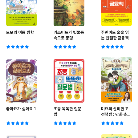
모모의 여름 방학
기즈버트가 빗물통
주린이도 술술 읽
속으로 풍덩
는 친절한 금융책
좋아요가 싫어요 1
초등 똑똑한 질문
미요의 신비한 고
법
전책방 : 만화 춘향
전