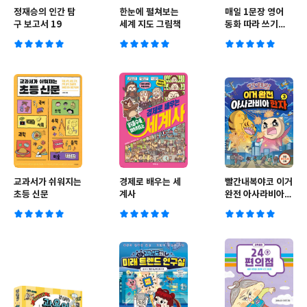
정재승의 인간 탐
한눈에 펼쳐보는
매일 1문장 영어
구 보고서 19
세계 지도 그림책
동화 따라 쓰기
100
교과서가 쉬워지는
경제로 배우는 세
빨간내복야코 이거
초등 신문
계사
완전 아사라비아
한자 3