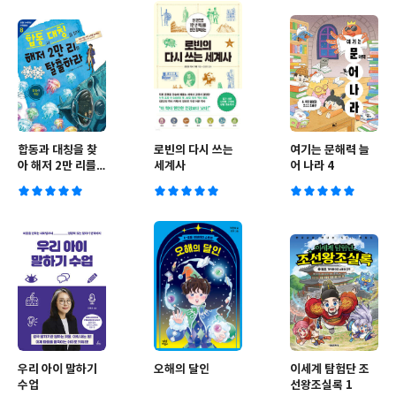
합동과 대칭을 찾
로빈의 다시 쓰는
여기는 문해력 늘
아 해저 2만 리를
세계사
어 나라 4
탈출하라
우리 아이 말하기
오해의 달인
이세계 탐험단 조
수업
선왕조실록 1