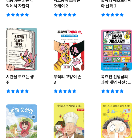
집중하는 뇌는 식
사고뭉치 소방관
홍끼의 메소포타미
탁에서 자란다
오케이 2
아 신화 1
시간을 모으는 생
무적의 고양이 손
옥효진 선생님의
쥐
3
과학 개념 사전 : 물
리화학