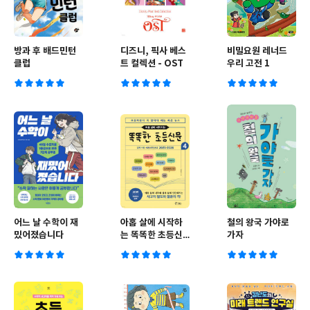
방과 후 배드민턴
디즈니, 픽사 베스
비밀요원 레너드
클럽
트 컬렉션 - OST
우리 고전 1
어느 날 수학이 재
아홉 살에 시작하
철의 왕국 가야로
밌어졌습니다
는 똑똑한 초등신
가자
문 4