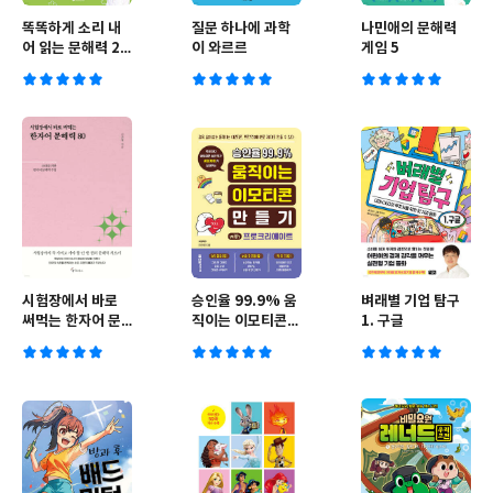
똑똑하게 소리 내
질문 하나에 과학
나민애의 문해력
어 읽는 문해력 2.
이 와르르
게임 5
문학
시험장에서 바로
승인율 99.9% 움
벼래별 기업 탐구
써먹는 한자어 문
직이는 이모티콘
1. 구글
해력 80
만들기 with 프로
크리에이트