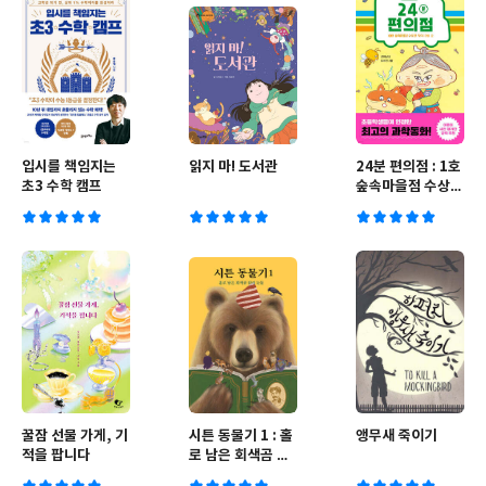
입시를 책임지는
읽지 마! 도서관
24분 편의점 : 1호
초3 수학 캠프
숲속마을점 수상한
자석 마술 쇼
꿀잠 선물 가게, 기
시튼 동물기 1 : 홀
앵무새 죽이기
적을 팝니다
로 남은 회색곰 왑
의 눈물