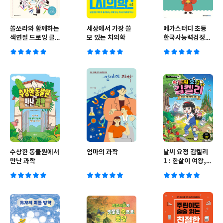
쏠쏘라와 함께하는
세상에서 가장 쓸
메가스터디 초등
색연필 드로잉 클
모 있는 치의학
한국사능력검정시
래스
험 기본(4·5·6급)
수상한 동물원에서
엄마의 과학
날씨 요정 김켈리
만난 과학
1 : 한살이 여왕,
위기의 정원