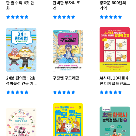
한 줄 수학 4컷 만
완벽한 부자의 조
광화문 600년의
화
건
기억
24분 편의점 : 2호
구팡맨 구드래곤
AI시대, 10대를 위
섬마을점 긴급 기
한 디지털 트렌드
름 제거 작전
영단어 교양