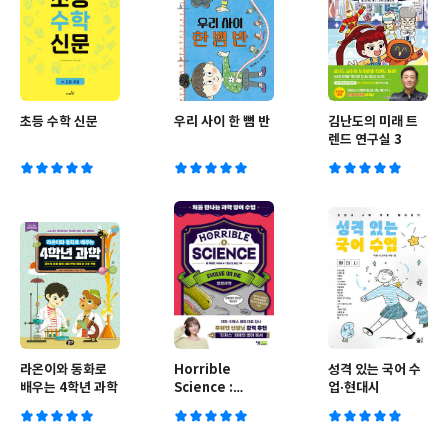
초등 수학 신문
우리 사이 한 뼘 반
김난도의 미래 트
렌드 연구실 3
라온이와 동화로
Horrible
성격 있는 국어 수
배우는 4학년 과학
Science :
업·현대시
Evolve or
Die(생명과학)