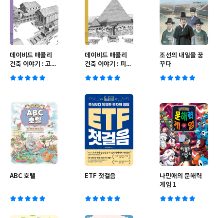
데이비드 매콜리
데이비드 매콜리
조선의 내일을 꿈
건축 이야기 : 고대
건축 이야기 : 피라
꾸다
도시
미드
ABC 호텔
ETF 첫걸음
나민애의 문해력
게임 1