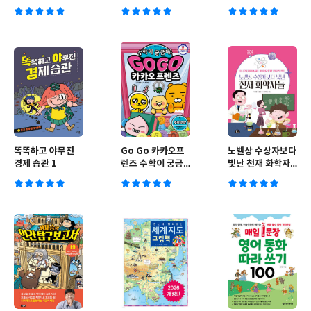
똑똑하고 야무진
Go Go 카카오프
노벨상 수상자보다
경제 습관 1
렌즈 수학이 궁금
빛난 천재 화학자
해! 1
들