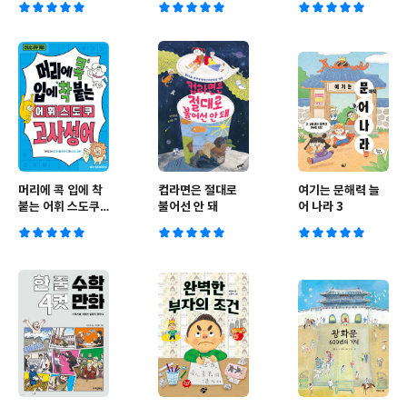
라진 털보관장
머리에 콕 입에 착
컵라면은 절대로
여기는 문해력 늘
붙는 어휘 스도쿠 :
불어선 안 돼
어 나라 3
고사성어