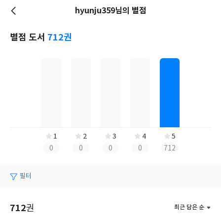
hyunju359님의 별점
저
장
별점 도서
712권
1
2
3
4
5
0
0
0
0
712
필터
712
권
최근 담은 순