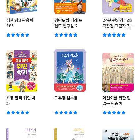
김 원장’s 관용어
김난도의 미래 트
24분 편의점 : 3호
365
렌드 연구실 2
극장점 그림자 귀
신 대소동
초등 필독 위인 백
고추장 심부름
어린이를 위한 털
과
없는 원숭이