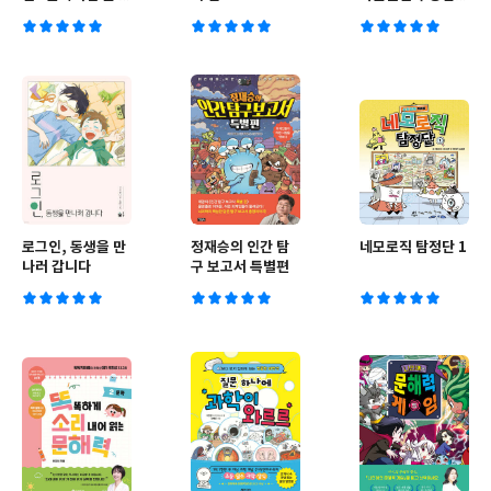
기
악취의 비밀
로그인, 동생을 만
정재승의 인간 탐
네모로직 탐정단 1
나러 갑니다
구 보고서 특별편