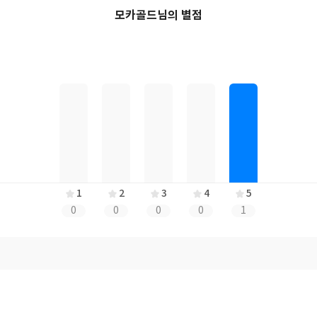
모카골드님의 별점
1
2
3
4
5
0
0
0
0
1