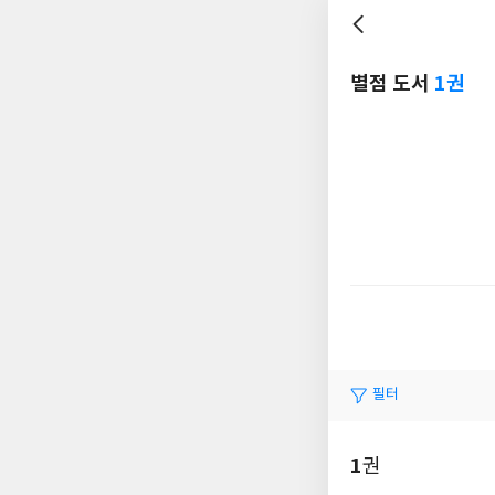
별점 도서
1권
필터
1
권