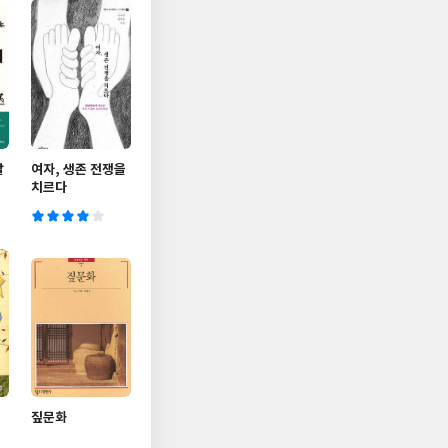
말
여자, 생존 전쟁을
치르다
짚문화