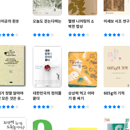
사이공의 흰옷
오늘도 걷는다마는
헬렌 니어링의 소
이세보 시조 연구
박한 밥상
내가 정말 알아야
대한민국의 정의를
상상력 먹고 이야
685g의 기적
할 모든 것은 유치
묻다
기 똥 싸기
원에서 배웠다