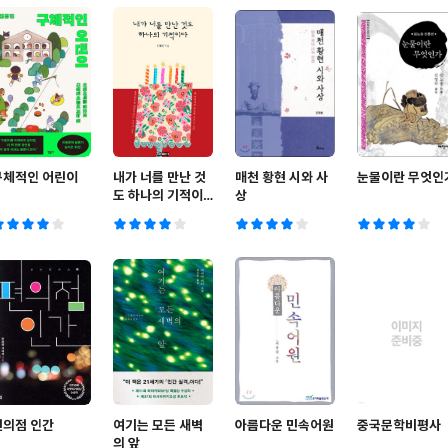
구체적인 어린이
내가 너를 만난 것
매천 황현 시와 사
눈물이란 무엇인
도 하나의 기적이
상
다
편의점 인간
여기는 모든 새벽
아름다운 민속어원
중국문학비평사
의 앞