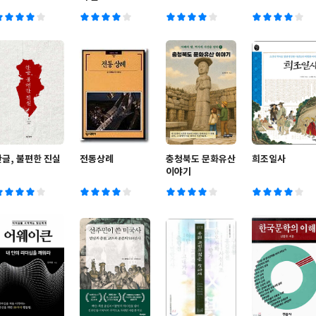
한글, 불편한 진실
전통상례
충청북도 문화유산
희조일사
이야기