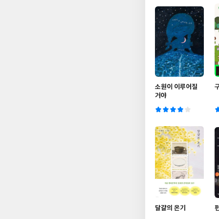
소원이 이루어질
거야
달걀의 온기