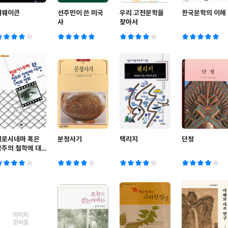
어웨이큰
선주민이 쓴 미국
우리 고전문학을
한국문학의 이해
사
찾아서
필로시네마 혹은
분청사기
택리지
단청
탈주의 철학에 대
한 7편의 영화