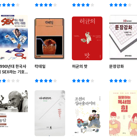
1990년대 한국사
칵테일
허균의 맛
문장강화
 SEX라는 기호
를 다루는 사람들