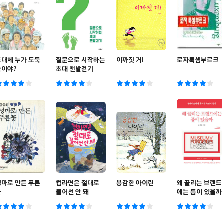
도대체 누가 도둑
질문으로 시작하는
이까짓 거!
로자룩셈부르크
놈이야?
초대 맨발걷기
넝마로 만든 푸른
컵라면은 절대로
용감한 아이린
왜 끌리는 브랜드
꽃
불어선 안 돼
에는 틈이 있을까