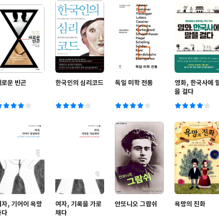
새로운 빈곤
한국인의 심리코드
독일 미학 전통
영화, 한국사에 
을 걸다
여자, 기어이 욕망
여자, 기록을 가로
안또니오 그람쉬
욕망의 진화
하다
채다