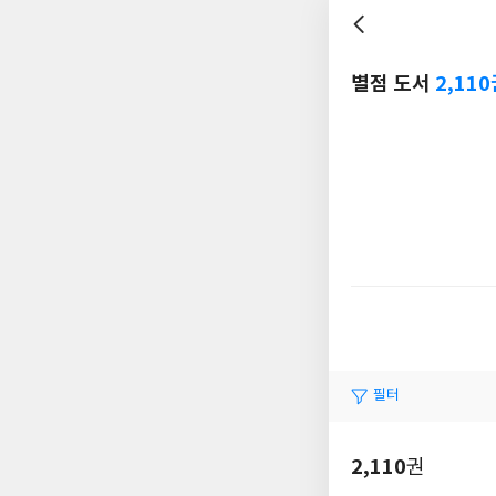
별점 도서
2,11
필터
2,110
권