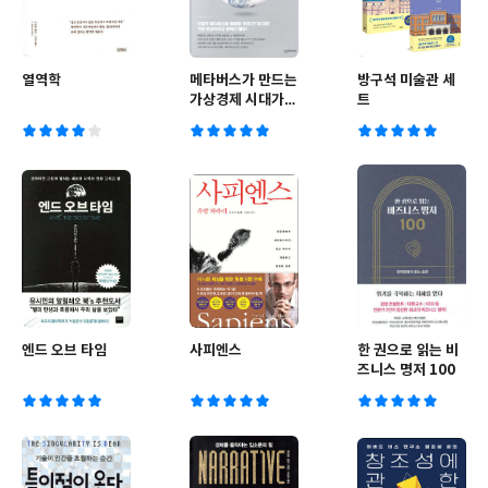
열역학
메타버스가 만드는
방구석 미술관 세
가상경제 시대가
트
온다
엔드 오브 타임
사피엔스
한 권으로 읽는 비
즈니스 명저 100