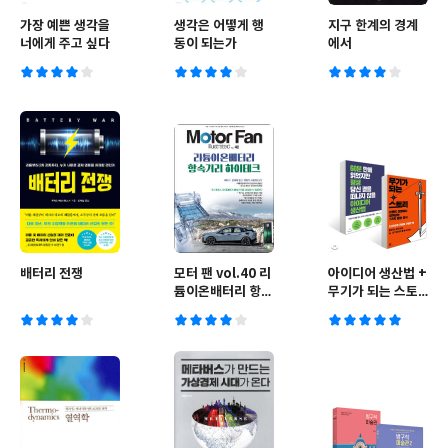
가장 예쁜 생각을
생각은 어떻게 행
지구 한계의 경계
너에게 주고 싶다
동이 되는가
에서
배터리 전쟁
모터 팬 vol.40 리
아이디어 생산법 +
튬이온배터리 항속
무기가 되는 스토
거리 하이테크
리