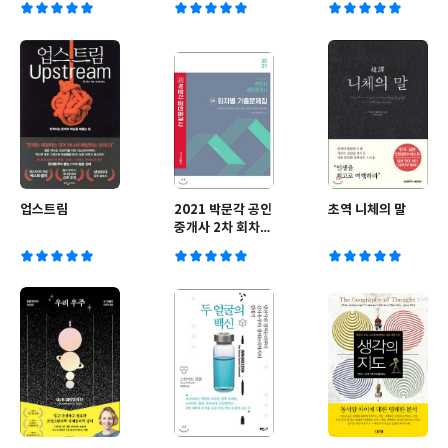
업스트림
2021 박문각 공인
초역 니체의 말
중개사 2차 회차별
기출문제집