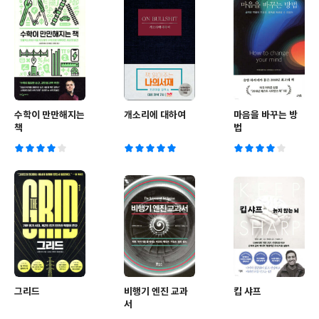
수학이 만만해지는
개소리에 대하여
마음을 바꾸는 방
책
법
그리드
비행기 엔진 교과
킵 샤프
서