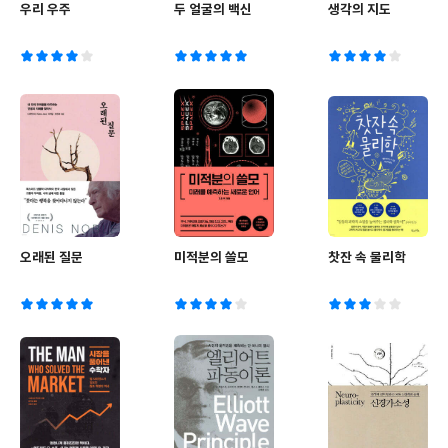
우리 우주
두 얼굴의 백신
생각의 지도
오래된 질문
미적분의 쓸모
찻잔 속 물리학