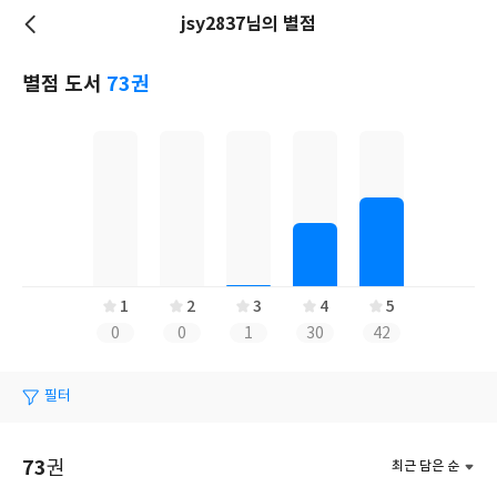
jsy2837님의 별점
저
장
별점 도서
73권
1
2
3
4
5
0
0
1
30
42
필터
73
권
최근 담은 순