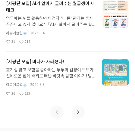
지 않고 끝까지 읽을 수 있다. 3천 년을 이어 온 귀향
들의 의견을 대부분 받아들이고 자신들이 견해에서
[서평단 모집] AI가 알아서 굴려주는 월급쟁이 재
과 모험의 대서사시가 가장 읽기 편한 번역으로 새롭
생각해 대중의 이야기는 들어볼 가치가 없다고 생각
테크
게 펼쳐진다.한권으로 읽는 오디세이아글쓴이호메로
하는 사람들이 대부분이라고 했다.정치도 한 몫을 한
업무에는 AI를 활용하면서 정작 '내 돈' 관리는 혼자
스 저/육혜원 역출판사이화북스 예스24 바로가기 닫
다고 했다. 이윤의 극대화를 위해서..예전에는 국민들
끙끙대고 있지 않나요? 『AI가 알아서 굴려주는 월급
기모집인원 : 5명신청기간 : 2026.08.05 ~ 2026.08.
을 위한 건축을 했다면 지금은 이윤의 극대화만을 바
쟁이 재테크』는 챗GPT·클로드·제미나이·퍼플렉시
09발표일자 : 2026.08.13리뷰 작성기한 : 도서/상품
라보는 건축이 많다는 것이다. 대중들은 화를 내야한
별
리뷰어클럽
2026.8.4
티를 나만의 재테크 팀으로 만드는 실전 가이드입니
받고 2주 이내 ▶ 주소/연락처 업데이트 : 신청 전 상
다고 했다. 아이들이 아파트에 사는 것은 옳지 않은
명
작
31
218
다. 재무 진단부터 주식 투자, 부동산, 절세, 자산 관
좋
댓
작
성
품 받으실 주소/연락처를 업데이트 해주세요! (선정
일이라고.방음도 되지 않고 뛰어다닐 수도 없는 집에
아
글
성
리 자동화 루틴까지, 코딩 없이도 프롬프트 하나로 2
일
후 수정 불가)▶ 서평단 신청 방법 : 기대평 댓글을 작
서 사는 것은 우울함을 극대화 시킬 뿐이라는 것이다.
요
일
0년 차 재무 전문가의 맞춤 조언을 받을 수 있습니다.
성해주세요! 먼저 작성한 리뷰를 올려주시면 당첨확
이런 것을 방지하기 위해 헤더윅은 방법을 제시했다.
좋은 정보를 찾는 시대는 끝났습니다. 이제는 좋은 질
[서평단 모집] 바다가 사라졌다!
률이 올라갑니다!! ※ 신청 전, 꼭 확인해주세요!- '사
도시계획을 인간화하고, 규제를 인간화하며 교육을
문을 던지는 사람이 돈을 법니다. 경제적 자유를 앞당
락' 개설 후, 이 글의 댓글로 신청해주세요.- 기존 YE
인간화하고 모두를 위한 건축센터를 각 도시마다 설
호기심 많고 모험을 좋아하는 두두와 겁쟁이 모모가
기고 싶은 월급쟁이라면, 이 책이 바로 그 시작입니
S블로그는 '사락'으로 개편되어 별도로 개설하지 않
립하는 것.그리고 재미있게 마인크래프트로 설계해
신비로운 집게 바위로 떠난 바닷속 탐험 이야기! 망둥
다.AI가 알아서 굴려주는 월급쟁이 재테크글쓴이김
으셔도 됩니다. ▶ 도서/상품 발송- 도서/상품은 최근
보는 것도 방법이라고 했다.건물을 실명제로 바꿔서
이, 소라게, 낙지 같은 바다 친구들과 신나게 놀던 중
태형 저출판사한빛미디어 예스24 바로가기 닫기모
별
리뷰어클럽
2026.8.3
배송지가 아닌 회원정보상의 주소/연락처 (클릭 시
누가 지었는지 누가 이 건축을 허가했는지까지 건물
갑자기 거대해진 집게 바위의 비밀을 마주하게 되는
명
작
집인원 : 5명신청기간 : 2026.08.04 ~ 2026.08.08발
수정 가능)로 발송됩니다.- 주소/연락처에 문제가 있
표면에 이름을 새겨야한다고 했다. 그러면 적어도 부
26
123
데, 과연 바다에 무슨 일이 벌어진 걸까요? 상상력을
좋
댓
작
성
표일자 : 2026.08.13리뷰 작성기한 : 도서/상품 받고
을 시 선정에서 제외되거나 배송에서 누락될 수 있습
끄러운 건축물을 짓지는 않을테니..이런 일들이 일어
아
글
성
자극하는 환상적인 해양 모험 동화 속으로 풍덩 빠져
일
2주 이내 ▶ 주소/연락처 업데이트 : 신청 전 상품 받
요
일
니다(재발송 불가). ▶ 리뷰 작성- 도서/상품을 받고
난다면 분명 세상은 변할 것이다. 더 인간적으로..지
보세요!바다가 사라졌다!글쓴이서휘 글출판사풀
으실 주소/연락처를 업데이트 해주세요! (선정 후 수
2주 이내 리뷰를 작성해주셔야 합니다. (포스트가 아
금의 아파트들은 마치 옷공장에서 찍어나온 옷같은
빛 예스24 바로가기 닫기모집인원 : 20명신청기간 :
정 불가)▶ 서평단 신청 방법 : 기대평 댓글을 작성해
닌 '리뷰'로 작성)- 기간내 미작성, 불성실한 리뷰, 도
느낌인데...맞춤제작이 아니라 옷에 내 몸을 끼워 맞
2026.08.03 ~ 2026.08.07발표일자 : 2026.08.13리
주세요! 먼저 작성한 리뷰를 올려주시면 당첨확률이
서/상품과 무관한 리뷰 작성 시 이후 선정에서 제외
춰야하듯 건물에 우리 삶을 맞춰야하는 삶을 살고 있
뷰 작성기한 : 도서/상품 받고 2주 이내 ▶ 주소/연락
올라갑니다!! ※ 신청 전, 꼭 확인해주세요!- '사락' 개
될 수 있습니다.- 리뷰어클럽은 개인의 감상이 포함
는 것이라는 사실을 다시 깨닫게해주는 책이라는 생
처 업데이트 : 신청 전 상품 받으실 주소/연락처를 업
설 후, 이 글의 댓글로 신청해주세요.- 기존 YES블로