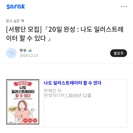
sarak
쭈우
저
읽고 싶은 책
장
[서평단 모집]『20일 완성 : 나도 일러스트레
이터 할 수 있다 』
쭈우
팔로우
공
2018.12.15
개
작
여
성
부
일
나도 일러스트레이터 할 수 있다
박혜진 저
한빛미디어 |
2018년 12월