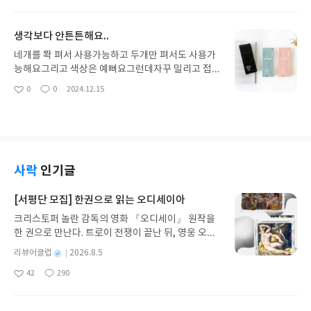
아
글
성
지만 내용이 흥미로워서 한번 잡기시작하면 죽죽 읽
요
일
어나갈 수 있는 장점이 있다. 사진도 많고 글씨체도
생각보다 안튼튼해요..
하나로 통일되어 있지 않아 통통튀는 느낌의 책이
다. 예전 헤더윅 스튜디오 전시에서 받았던 느낌 그대
네개를 쫙 펴서 사용가능하고 두개만 펴서도 사용가
로였다.더 인간적인 건축은 이 시대의 건물들이 얼마
능해요그리고 색상은 예뻐요그런데자꾸 밀리고 접혀
나 지루하고 사람들을 우울함에 빠지게 하는지를 이
서 책읽기가 불편해요 들고다니기는 편하지만 생각
0
0
2024.12.15
좋
댓
작
야기해주었다. 이 책에서 세계의 여러곳을 보여주었
보다 무거워요책장 고정하는 부분이 제자리로 안돌
아
글
성
는데.. 어쩜 그렇게도 전 세계가 비슷한 모양을 하고
아가요…결국 사용을 거의 안하게 되네요…
요
일
있는지 놀라지 않을 수 없었다.그 이유로 든 것이 모
더니즘이었다.유니테 다비타시옹이라는 건물이 아파
트의 시초라고 했는데..우리나라만 그렇게 아파트 숲
을 이루고 있는 건 아니었다.그리스, 이탈리아, 브라
사락
인기글
질, 싱가포르....처음 시작은 전쟁 후 망가진 도시를 재
빨리 복구하고 전염병으로부터 막는 것이 목적이었
[서평단 모집] 한권으로 읽는 오디세이아
는데 지금은 전쟁을 하고 있지도 않고 물로인한 전염
크리스토퍼 놀란 감독의 영화 『오디세이』 원작을
병이 돌고 있지도 않는데도 불구하고 여전히 그런 건
한 권으로 만난다. 트로이 전쟁이 끝난 뒤, 영웅 오디
물들이 생성되고 있는 것은 재앙이나 마찮가지라는
세우스는 고향 이타케로 돌아가기 위해 키클롭스, 마
것이다. 건축가가 되기 위해 5년이상의 교육을 받아
별
리뷰어클럽
2026.8.5
녀 키르케, 세이렌의 노래, 포세이돈의 분노를 헤쳐
야하지만 이론으로만 빠삭해져서 실제로 건축재료들
명
작
42
290
나간다. 그리스 철학 전공자인 옮긴이가 호메로스의
을 다뤄보지 못한 사람들도 많다는 이야기도 했다. 물
좋
댓
작
성
아
글
성
방대한 24권 서사를 현대적이고 자연스러운 한국어
론 예전의 이야기겠지만... (그렇게 믿고 싶다.)그런
일
요
일
로 풀어내, 고전이 낯선 독자도 이야기의 흐름을 놓치
사람들은 대중보다는 돈많은 사람 명예가 높은 사람