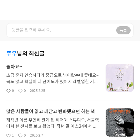
등록
쭈우
님의 최신글
좋아요~
초급 혼자 연습하다가 중급으로 넘어왔는데 좋네요~
곡도 많고 확실히 더 난이도가 있어서 레벨업한 기분
이예요.새로운 곡들도 많고 초급이랑 같은 곡인데 더
0
0
2025.2.25
좋
댓
작
난이도 있는 악보라서 처음 치기에는 힘들지만 계속
아
글
성
하다보면 점점 느는게 느껴지더라구요. 곡도 좋고 좋
요
일
네요~
많은 사람들이 읽고 깨닫고 변화됐으면 하는 책
재작년 여름 우연히 알게 된 헤더윅 스튜디오. 서울역
에서 한 전시를 보고 왔었다. 작년 말 예스24에서 이
이름을 보자 반가웠다. 그 전시에서 흥미로운 것들이
1
0
2025.2.7
좋
댓
작
많았기 때문이었다.책을 받았을 때 두께에 조금 놀랐