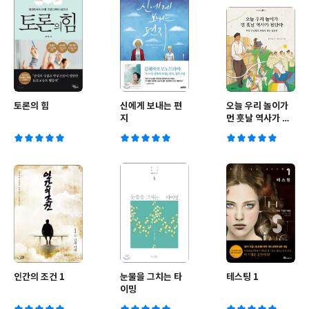
토론의 힘
신에게 보내는 편
오늘 우리 놀이가
지
먼 훗날 역사가 된
단다
인간의 조건 1
눈물을 그치는 타
테스팅 1
이밍