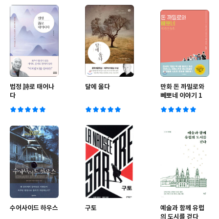
법정 詩로 태어나
달에 울다
만화 돈 까밀로와
다
뻬뽀네 이야기 1
수어사이드 하우스
구토
예술과 함께 유럽
의 도시를 걷다