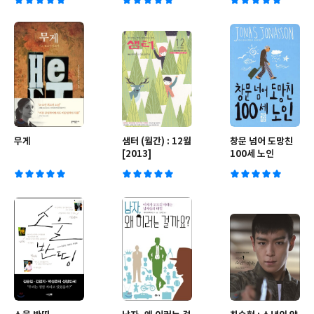
무게
샘터 (월간) : 12월
창문 넘어 도망친
[2013]
100세 노인