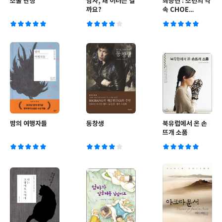
소울 반띵
남자, 왜 이러는 걸
최승현 : 소년의 약
까요?
속 CHOE
SEUNG HYEON
: COMMITMENT
밤의 여행자들
동창생
북유럽에서 온 손
뜨개 소품