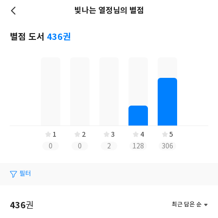
빛나는 열정님의 별점
저
장
별점 도서
436권
1
2
3
4
5
0
0
2
128
306
필터
436
권
최근 담은 순