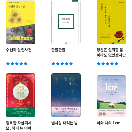
수선화 살인사건
한들한들
당신은 설워할 봄
이라도 있었겠지만
행복한 자살되세
별사탕 내리는 밤
너와 나의 1cm
요, 해피 뉴 이어