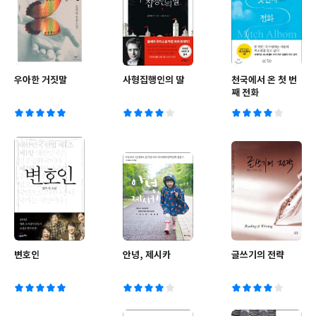
우아한 거짓말
사형집행인의 딸
천국에서 온 첫 번
째 전화
변호인
안녕, 제시카
글쓰기의 전략