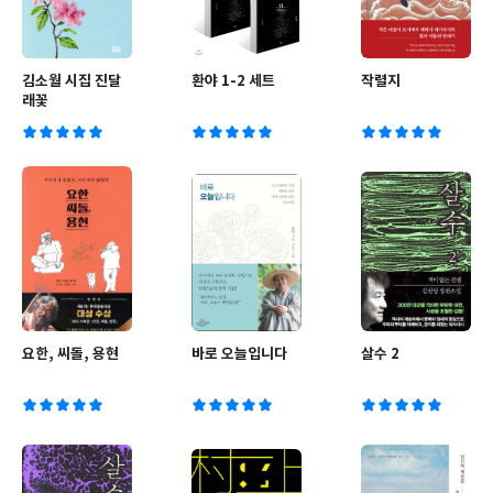
김소월 시집 진달
환야 1-2 세트
작렬지
래꽃
요한, 씨돌, 용현
바로 오늘입니다
살수 2