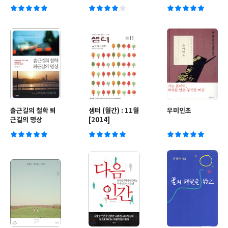
출근길의 철학 퇴
샘터 (월간) : 11월
우미인초
근길의 명상
[2014]