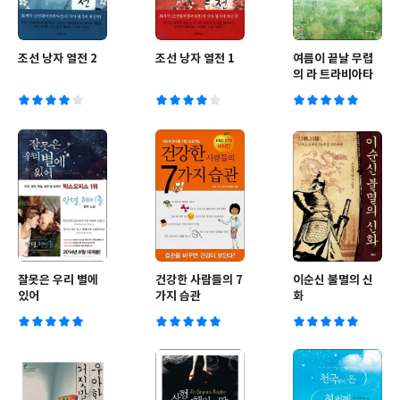
조선 낭자 열전 2
조선 낭자 열전 1
여름이 끝날 무렵
의 라 트라비아타
잘못은 우리 별에
건강한 사람들의 7
이순신 불멸의 신
있어
가지 습관
화