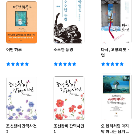
어떤 하루
소소한 풍경
다시, 고향의 맛ㆍ
멋
조선왕비 간택사건
조선왕비 간택사건
오 헨리처럼 마지
2
1
막 하나는 남겨 놓
았어야 했다