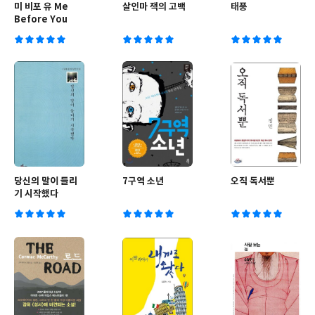
미 비포 유 Me
살인마 잭의 고백
태풍
Before You
당신의 말이 들리
7구역 소년
오직 독서뿐
기 시작했다