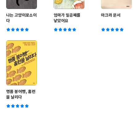
나는 고양이로소이
엄마가 일곱째를
아크라 문서
다
낳았어요
명품 붕어빵, 홈런
을 날리다