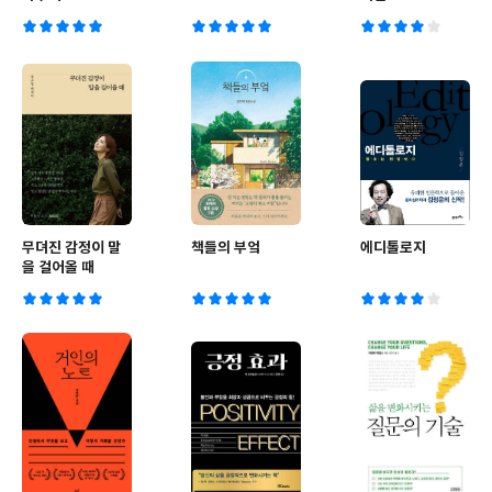
무뎌진 감정이 말
책들의 부엌
에디톨로지
을 걸어올 때