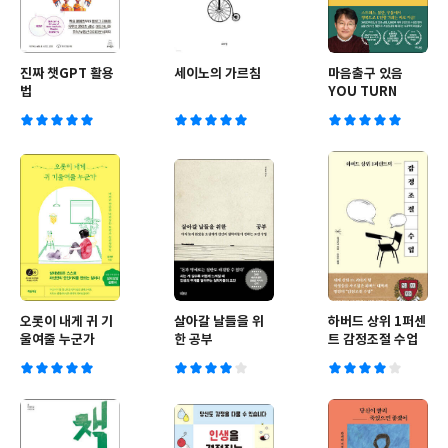
진짜 챗GPT 활용
세이노의 가르침
마음출구 있음
법
YOU TURN
오롯이 내게 귀 기
살아갈 날들을 위
하버드 상위 1퍼센
울여줄 누군가
한 공부
트 감정조절 수업