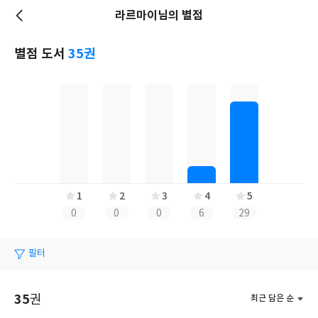
라르마이님의 별점
저
장
별점 도서
35권
1
2
3
4
5
0
0
0
6
29
필터
35
권
최근 담은 순