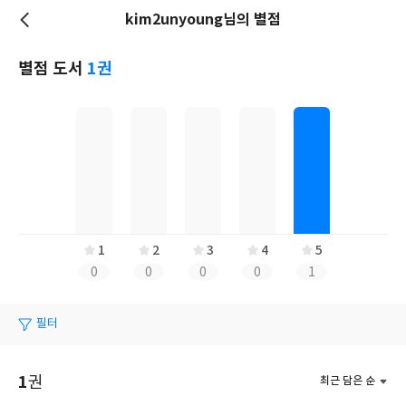
kim2unyoung님의 별점
저
장
별점 도서
1권
1
2
3
4
5
0
0
0
0
1
필터
1
권
최근 담은 순