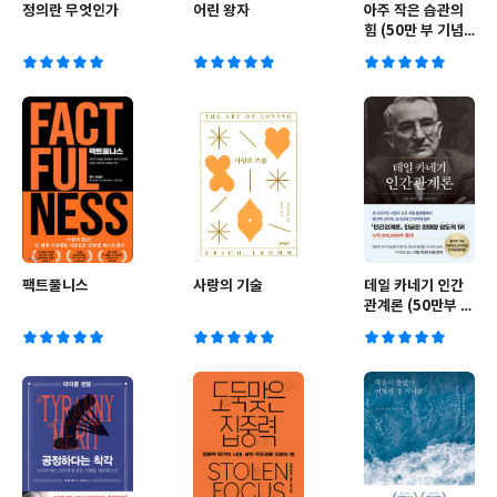
정의란 무엇인가
어린 왕자
아주 작은 습관의
힘 (50만 부 기념
스페셜 에디션)
팩트풀니스
사랑의 기술
데일 카네기 인간
관계론 (50만부 돌
파 초판 무삭제 완
역본)