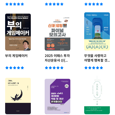
못할까?
부의 게임메이커
2025 이패스 투자
무엇을 사랑하고
자산운용사 신(新)
어떻게 행복할 것
유형 7일 완성 파
인가
이널 모의고사 4회
차+개념정리해설