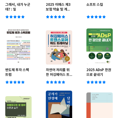
그래서, 내가 누군
2025 이패스 제3
소프트 스킬
데? : 일
보험 약술 및 계산
문제풀이집
반도체 투자 스펙
자연어 처리를 위
2025 ADsP 한권
트럼
한 허깅페이스 트
으로 끝내기
랜스포머 하드 트
레이닝