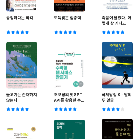
공정하다는 착각
도둑맞은 집중력
죽음이 물었다, 어
떻게 살 거냐고
물고기는 존재하지
조코딩의 챗GPT
국제탐정 K - 달의
않는다
API를 활용한 수익
두 얼굴
형 웹 서비스 만들
기