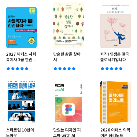
2027 해커스 사회
단순한 삶을 찾아
퇴직! 인생은 결국
복지사 1급 한권합
서
홀로서기입니다
격+무료특강 (8영
역 이론+최신기출
+기출 OX)
스타트업 10년의
맛있는 디자인 피
2026 이패스 의학
노하우
그마 with AI
이론 정리노트