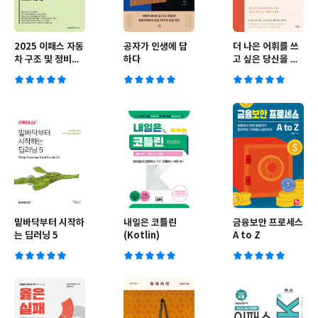
2025 이패스 자동
공자가 인생에 답
더 나은 어휘를 쓰
차 구조 및 정비이
하다
고 싶은 당신을 위
론과 실무
한 필사책
밑바닥부터 시작하
내일은 코틀린
금융보안 프로세스
는 딥러닝 5
(Kotlin)
A to Z