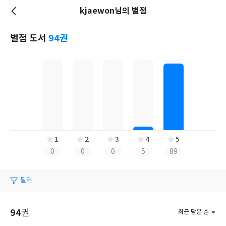
kjaewon님의 별점
저
장
별점 도서
94권
1
2
3
4
5
0
0
0
5
89
필터
94
권
최근 담은 순