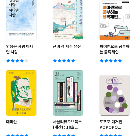
인생은 사랑 아니
신비 섬 제주 유산
파이썬으로 공부하
면 사람
는 블록체인
데미안
서울리뷰오브북스
포포포 매거진
(계간) : 10호
POPOPO
[2023]
Magazine (반년