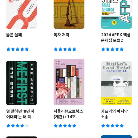
옳은 실패
독자 저격
2024 AFPK 핵심
문제집 모듈2
일 잘하던 ‘8년 차
서울리뷰오브북스
카프카의 마지막
이대리’는 왜 퇴사
(계간) : 14호
소송
했을까? 혹시 N잡
[2024]
러?