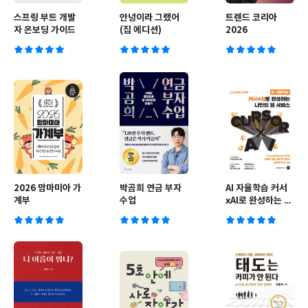
스프링 부트 개발
안녕이라 그랬어
트렌드 코리아
자 온보딩 가이드
(집 에디션)
2026
2026 맘마미아 가
박곰희 연금 부자
AI 자율학습 커서
계부
수업
ⅹAI로 완성하는 나
만의 웹 서비스