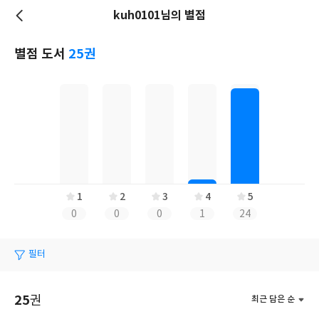
kuh0101님의 별점
저
장
별점 도서
25권
1
2
3
4
5
0
0
0
1
24
필터
25
권
최근 담은 순