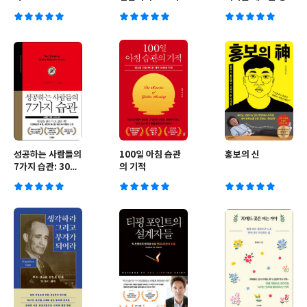
작성법
법 노션 Notion
성공하는 사람들의
100일 아침 습관
홍보의 신
7가지 습관: 30주
의 기적
년 뉴에디션