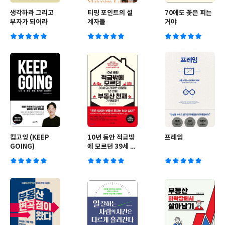
생각하라 그리고
티핑 포인트의 설
70에도 꽃은 피는
부자가 되어라
계자들
거야
킵고잉 (KEEP
10년 동안 적금밖
프레임
GOING)
에 모르던 39세 김
과장은 어떻게 1년
만에 부동산 천재
가 됐을까?