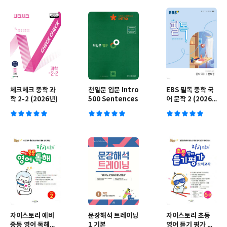
체크체크 중학 과
천일문 입문 Intro
EBS 필독 중학 국
학 2-2 (2026년)
500 Sentences
어 문학 2 (2026
년용)
자이스토리 예비
문장해석 트레이닝
자이스토리 초등
중등 영어 독해
1 기본
영어 듣기 평가 모