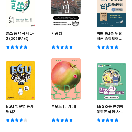
올쏘 중학 사회 1-
가공범
바쁜 중1을 위한
2 (2026년용)
빠른 중학도형
(2026년용)
EGU 영문법 동사
혼모노 (리커버)
EBS 초등 만점왕
써먹기
통합본 국어·사회·
과학 5-2 (2025
년)