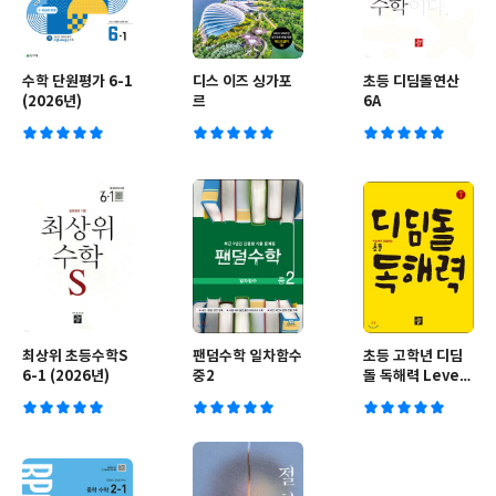
수학 단원평가 6-1
디스 이즈 싱가포
초등 디딤돌연산
(2026년)
르
6A
최상위 초등수학S
팬덤수학 일차함수
초등 고학년 디딤
6-1 (2026년)
중2
돌 독해력 Level
1