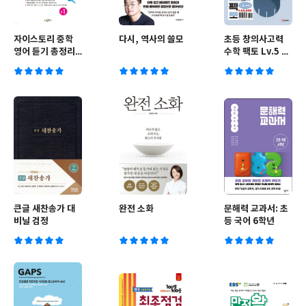
자이스토리 중학
다시, 역사의 쓸모
초등 창의사고력
영어 듣기 총정리
수학 팩토 Lv.5 세
모의고사 25회 중
트
1 (2026년용)
큰글 새찬송가 대
완전 소화
문해력 교과서: 초
비닐 검정
등 국어 6학년