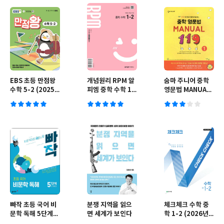
EBS 초등 만점왕
개념원리 RPM 알
숨마 주니어 중학
수학 5-2 (2025
피엠 중학 수학 1-
영문법 MANUAL
년)
2 (2026년용)
119 (1)
빠작 초등 국어 비
분쟁 지역을 읽으
체크체크 수학 중
문학 독해 5단계
면 세계가 보인다
학 1-2 (2026년
(5,6학년)
용)