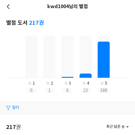
kwd1004님의 별점
저
장
별점 도서
217권
1
2
3
4
5
0
1
6
22
188
필터
217
권
최근 담은 순