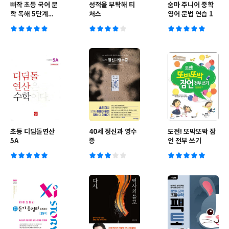
빠작 초등 국어 문
성적을 부탁해 티
숨마 주니어 중학
학 독해 5단계
처스
영어 문법 연습 1
(5,6학년)
초등 디딤돌연산
40세 정신과 영수
도전! 또박또박 잠
5A
증
언 전부 쓰기