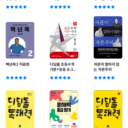
LEVEL 2
의고사 6-2
백년목2 치료편
디딤돌 초등수학
자본이 말하지 않
기본+응용 6-2
는 자본주의
(2026년)