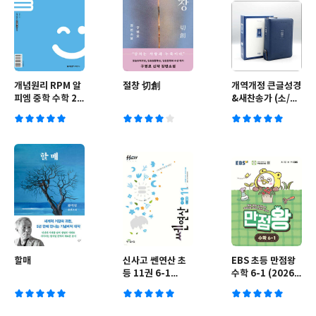
개념원리 RPM 알
절창 切創
개역개정 큰글성경
피엠 중학 수학 2-
&새찬송가 (소/합
1 (2026년용)
본/지퍼/PU/네이
비)
할매
신사고 쎈연산 초
EBS 초등 만점왕
등 11권 6-1
수학 6-1 (2026
(2026년)
년)