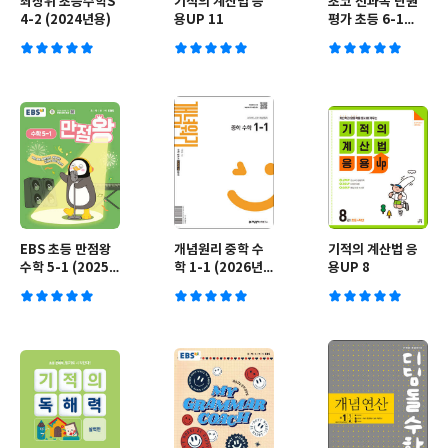
최상위 초등수학S
기적의 계산법 응
초코 전과목 단원
4-2 (2024년용)
용UP 11
평가 초등 6-1
(2025년용)
EBS 초등 만점왕
개념원리 중학 수
기적의 계산법 응
수학 5-1 (2025
학 1-1 (2026년
용UP 8
년)
용)