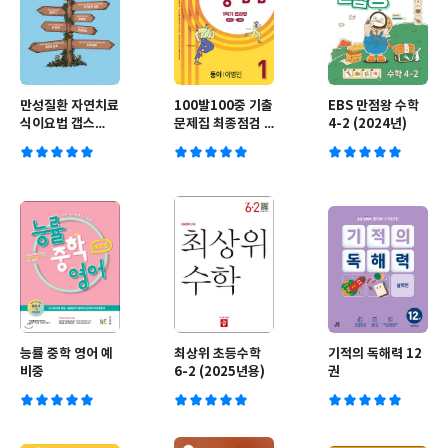
만성질환 자연치료
100발100중 기출
EBS 만점왕 수학
식이요법 갭스
문제집 최종점검 1
4-2 (2024년)
(GAPS diet)
학기 전과정 중1
영어 동아 이병민
(2026년용)
능률 중학 영어 예
최상위 초등수학
기적의 독해력 12
비중
6-2 (2025년용)
권