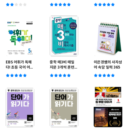
과정
년용)
EBS 어휘가 독해
중학 매3비 매일
이은경쌤의 사자성
다! 초등 국어 어휘
지문 3개씩 훈련하
어 속담 일력 365
5단계
는 비문학 독서 기
출