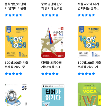
중학 영단어 단어
중학 영단어 단어
서울 자가에 대기
가 읽기다 어원편
가 읽기다 실력편
업 다니는 김 부장
이야기 1
100발100중 기출
디딤돌 초등수학
100발100중 기출
문제집 2학기 중간
기본+응용 6-1
문제집 2학기 기말
고사 중1 영어 동
(2026년)
고사 중1 영어 동
아 이병민 (2026
아 이병민 (2025
년용)
년)