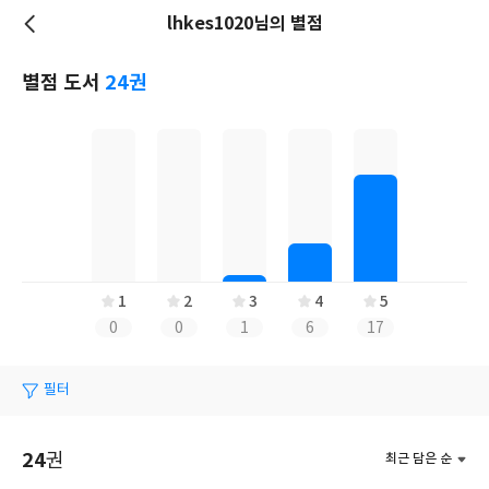
lhkes1020님의 별점
저
장
별점 도서
24권
1
2
3
4
5
0
0
1
6
17
필터
24
권
최근 담은 순