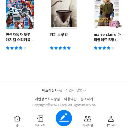
변신자동차 또봇
커피 브루잉
marie claire 마
매지컬 스티커북
리끌레르 B형 (여
플러스
성월간) : 12월
[2014]
예스이십사 ㈜
사업자 정보
개인정보처리방침
이용약관
문의하기
Copyright ⓒYES24 Corp. All Rights Reserved.
적용
홈
독서노트
독서모임
나의 사락