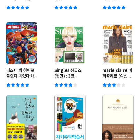
(2020년)
디즈니 빅 히어로
Singles 싱글즈
marie claire 마
붙였다 떼었다 매
(월간) : 3월
리끌레르 (여성월
직스티커북
[2015]
간) : 3월 [2015]