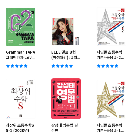
Grammar TAPA
ELLE 엘르 B형
디딤돌 초등수학
그래머타파 Level
(여성월간) : 5월
기본+응용 5-2
2
[2020]
(2020년)
최상위 초등수학S
강성태 영문법 필
디딤돌 초등수학
5-1 (2020년)
수편
기본+응용 5-1