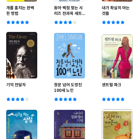
개를 훔치는 완벽
동아 백점 맞는 시
내가 확실히 아는
한 방법
리즈 전과목 세트
것들
6-1 (2015년)
기억 전달자
창문 넘어 도망친
센트럴 파크
100세 노인