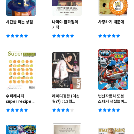
시간을 파는 상점
나미야 잡화점의
사랑하기 때문에
기적
수퍼레시피
레이디경향 (여성
변신자동차 또봇
super recipe
월간) : 12월
스티커 색칠놀이
(월간) : 12월
[2014]
완전판
[2014]