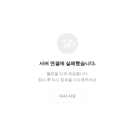
네
트
워
크
오
서버 연결에 실패했습니다.
류
불편을 드려 죄송합니다.
잠시 후 다시 접속을 시도해주세요.
다시 시도