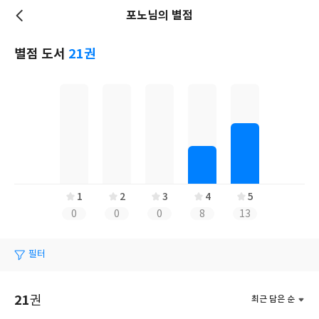
포노님의 별점
저
장
별점 도서
21권
1
2
3
4
5
0
0
0
8
13
필터
21
권
최근 담은 순