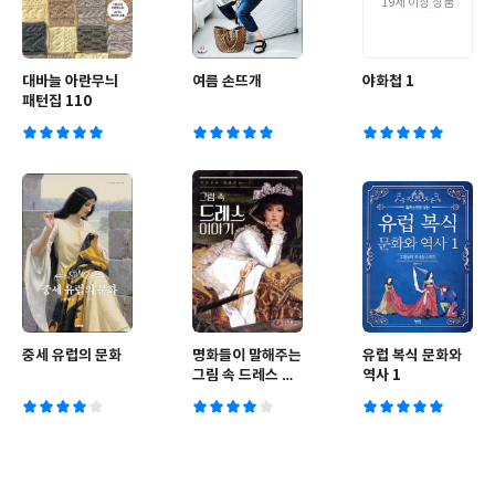
19세 이상 상품
대바늘 아란무늬
여름 손뜨개
야화첩 1
패턴집 110
중세 유럽의 문화
명화들이 말해주는
유럽 복식 문화와
그림 속 드레스 이
역사 1
야기