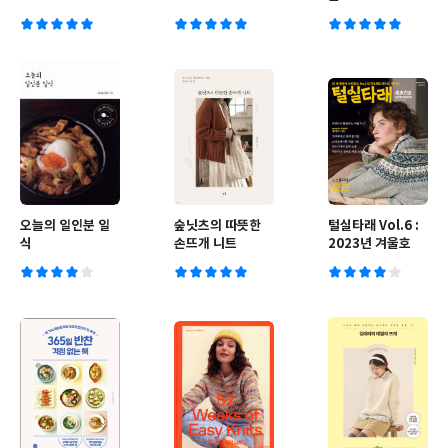
오늘의 일인분 일
숲닛츠의 따뜻한
털실타래 Vol.6 :
식
손뜨개 니트
2023년 겨울호