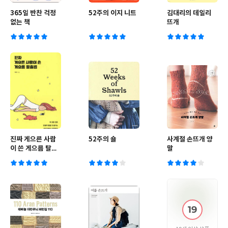
365일 반찬 걱정
52주의 이지 니트
김대리의 데일리
없는 책
뜨개
진짜 게으른 사람
52주의 숄
사계절 손뜨개 양
이 쓴 게으름 탈출
말
법