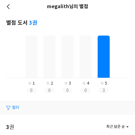
megalith님의 별점
저
장
별점 도서
3권
1
2
3
4
5
0
0
0
0
3
필터
3
권
최근 담은 순