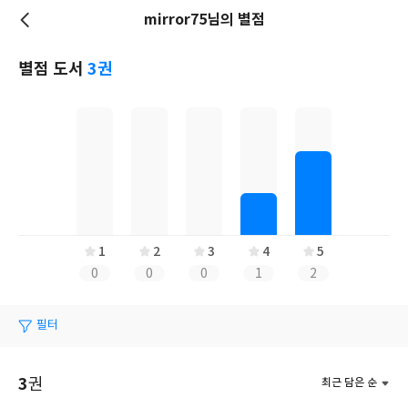
mirror75님의 별점
저
장
별점 도서
3권
1
2
3
4
5
0
0
0
1
2
필터
3
권
최근 담은 순