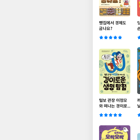
빵집에서 경제도
굽나요?
털보 관장 이정모
와 떠나는 경이로
운 생명 탐험 1