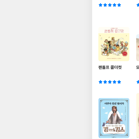
랜돌프 콜더컷