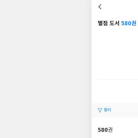
별점 도서
580권
필터
580
권