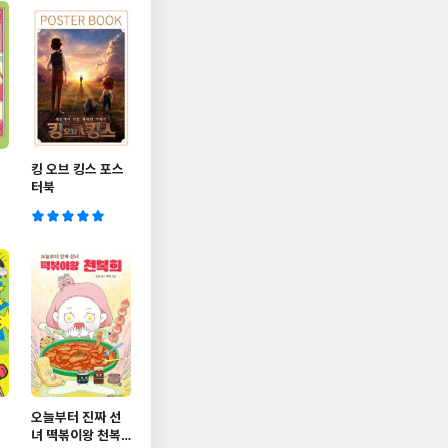
킹 오브 킹스 포스
터북
오늘부터 진짜 선
녀 떡볶이왕 천복