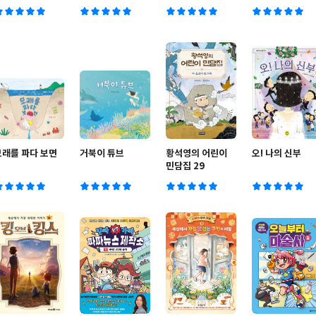
모래를 파다 보면
거북이 튜브
황석영의 어린이
오! 나의 신부
민담집 29