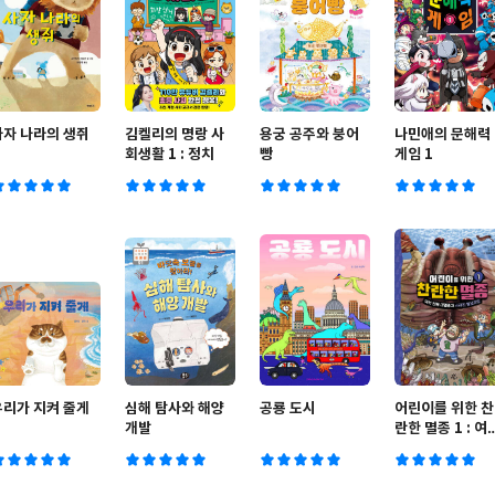
사자 나라의 생쥐
김켈리의 명랑 사
용궁 공주와 붕어
나민애의 문해력
회생활 1 : 정치
빵
게임 1
우리가 지켜 줄게
심해 탐사와 해양
공룡 도시
어린이를 위한 찬
개발
란한 멸종 1 : 여
번째 대멸종과 사
라진 털보관장