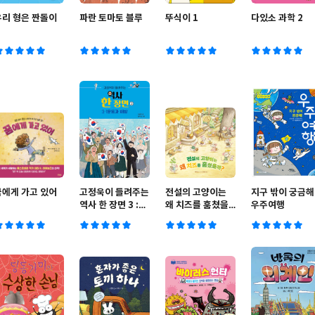
우리 형은 짠돌이
파란 토마토 블루
뚜식이 1
다있소 과학 2
꿈에게 가고 있어
고정욱이 들려주는
전설의 고양이는
지구 밖이 궁금해
역사 한 장면 3 :
왜 치즈를 훔쳤을
우주여행
3.1운동과 해방
까?