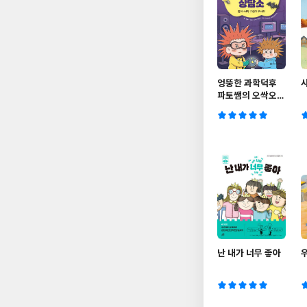
엉뚱한 과학덕후
파토쌤의 오싹오싹
상담소
난 내가 너무 좋아