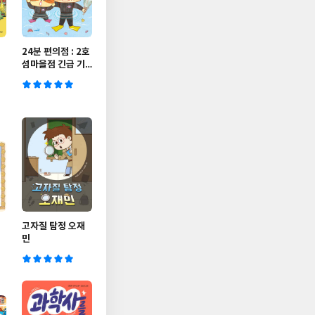
24분 편의점 : 2호
섬마을점 긴급 기
름 제거 작전
고자질 탐정 오재
민