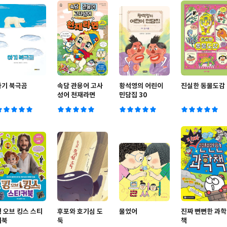
아기 북극곰
속담 관용어 고사
황석영의 어린이
진실한 동물도감
성어 천재라면
민담집 30
킹 오브 킹스 스티
후포와 호기심 도
물었어
진짜 뻔뻔한 과학
커북
둑
책