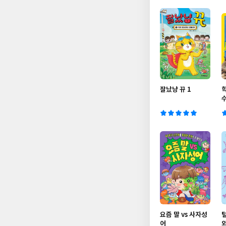
잘났냥 뀨 1
리
요즘 말 vs 사자성
어