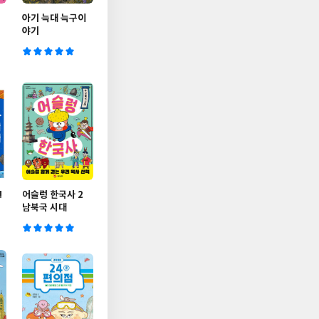
아기 늑대 늑구이
야기
!
어슬렁 한국사 2
남북국 시대