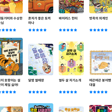
딩동거미와 수상한
혼자가 좋은 토끼
바이러스 헌터
방콕의 외계인
손님
하나
까치 호랑이는 설
달밤 썰매장
열두 살 자기소개
따끈따끈 붕어빵
날이 제일 싫어!
대결