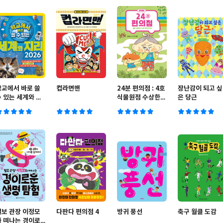
학교에서 바로 쓸
컵라면맨
24분 편의점 : 4호
장난감이 되고 싶
수 있는 세계와 지
식물원점 수상한
은 당근
 2026
악취의 비밀
털보 관장 이정모
다판다 편의점 4
방귀 풍선
축구 월클 도감
와 떠나는 경이로