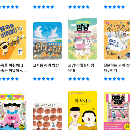
 생명 탐험 3
속을 비춰봐! 1.
코시롱 해녀 밥상
고양이 해결사 깜
질문하는 과학 상
몸속은 어떻게 생
냥 9
자 : 전기
겼을까?