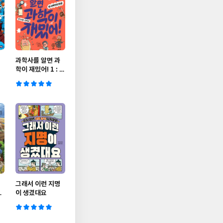
과학사를 알면 과
학이 재밌어! 1 : 과
학자의 탄생
그래서 이런 지명
섯
이 생겼대요