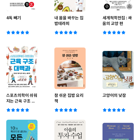
4독 빼기
내 몸을 바꾸는 집
세계척학전집 : 싸
밥테라피
움의 교양 편
스포츠의학이 쉬워
참 쉬운 집밥 요리
고양이의 낮잠
지는 근육 구조 대
책
백과