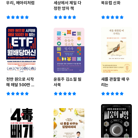
우리, 메아리처럼
세상에서 제일 다
북유럽 신화
정한 양자 책
천만 원으로 시작
윤동주 김소월 필
새를 관찰할 때 우
해 매달 500만 원
사북
리는
받는 ETF 월배당
머신