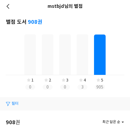
mstbjd님의 별점
저
장
별점 도서
908권
1
2
3
4
5
0
0
0
3
905
필터
908
권
최근 담은 순