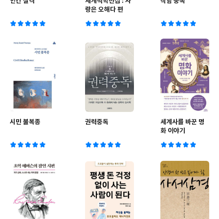
인간 실격
세계척학전집 : 사
착함 중독
랑은 오해다 편
시민 불복종
권력중독
세계사를 바꾼 명
화 이야기