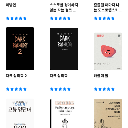
이방인
스스로를 경계하지
흔들릴 때마다 나
않는 자는 결코 남
는 도스토옙스키를
을 벨 수 없다
읽었다
다크 심리학 2
다크 심리학
하물며 돌