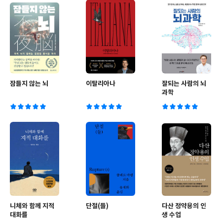
잠들지 않는 뇌
이탈리아나
잘되는 사람의 뇌
과학
니체와 함께 지적
단절(들)
다산 정약용의 인
대화를
생 수업