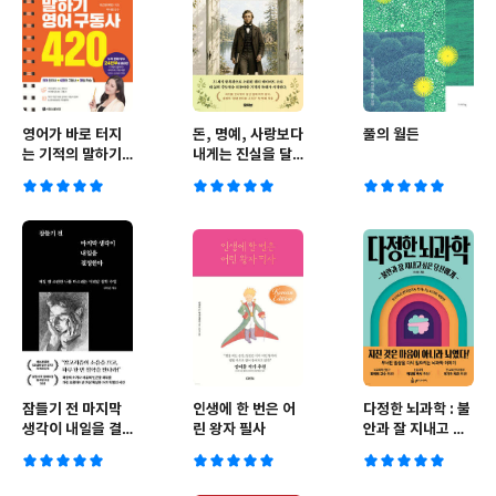
영어가 바로 터지
돈, 명예, 사랑보다
풀의 월든
는 기적의 말하기
내게는 진실을 달
영어 구동사 420
라
잠들기 전 마지막
인생에 한 번은 어
다정한 뇌과학 : 불
생각이 내일을 결
린 왕자 필사
안과 잘 지내고 싶
정한다
은 당신에게