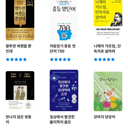
말투만 바꿨을 뿐
자동암기 중등 영
니체의 가르침, 단
인데
단어 700
독자로 살아라
만나지 않은 쌍둥
일상에서 발견한
강아지 당당이
이
물리학의 쓸모