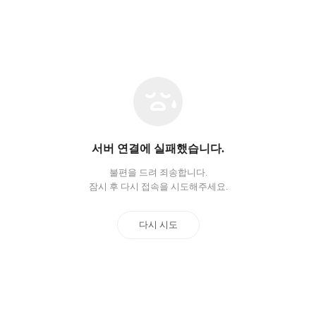
네
트
워
크
오
서버 연결에 실패했습니다.
류
불편을 드려 죄송합니다.
잠시 후 다시 접속을 시도해주세요.
다시 시도