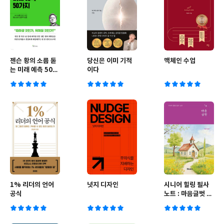
젠슨 황의 소름 돋
당신은 이미 기적
맥체인 수업
는 미래 예측 50가
이다
지
1% 리더의 언어
넛지 디자인
시니어 힐링 필사
공식
노트 : 마음글벗 -
성경 필사