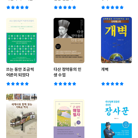
믿을 때 비로소 자
유로워진다
쓰는 동안 조금씩
다산 정약용의 인
개벽
어른이 되었다
생 수업