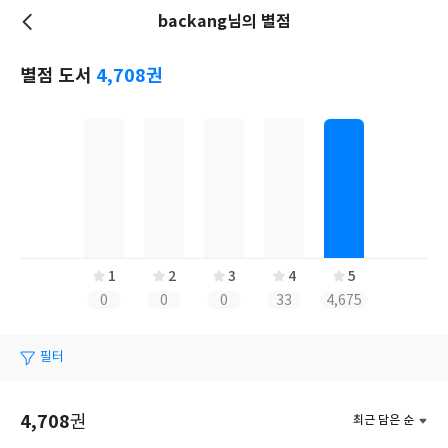
backang님의 별점
저
장
별점 도서
4,708권
1
2
3
4
5
0
0
0
33
4,675
필터
4,708
권
최근 담은 순