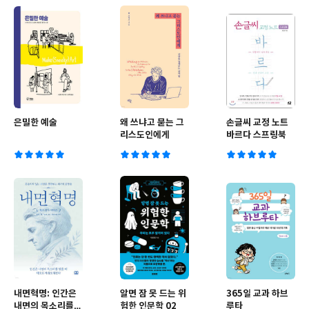
은밀한 예술
왜 쓰냐고 묻는 그
손글씨 교정 노트
리스도인에게
바르다 스프링북
내면혁명: 인간은
알면 잠 못 드는 위
365일 교과 하브
내면의 목소리를
험한 인문학 02
루타