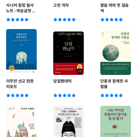
시니어 힐링 필사
고전 격차
말씀 따라 한 걸음
노트 : 마음글벗 -
씩
세계 명시 필사
이주민 선교 현장
당질팬데믹
단종과 함께한 사
리포트
람들