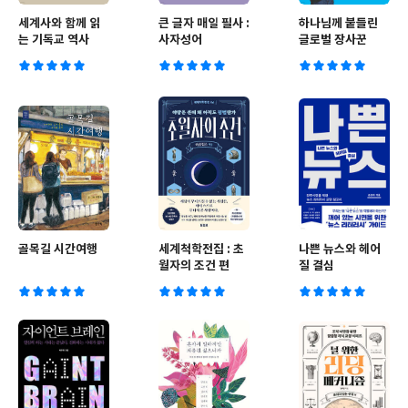
세계사와 함께 읽
큰 글자 매일 필사 :
하나님께 붙들린
는 기독교 역사
사자성어
글로벌 장사꾼
골목길 시간여행
세계척학전집 : 초
나쁜 뉴스와 헤어
월자의 조건 편
질 결심