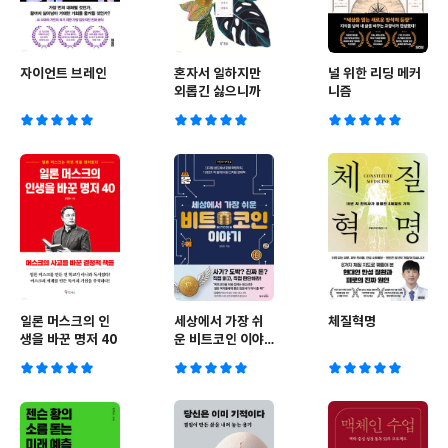
자이언트 브레인
혼자서 일하지만
널 위한 리딩 메커
외롭긴 싫으니까
니즘
일론 머스크의 인
세상에서 가장 쉬
체질혁명
생을 바꾼 명저 40
운 비트코인 이야
기