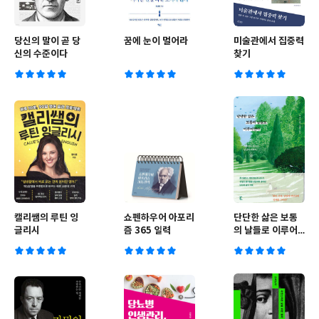
당신의 말이 곧 당
꿈에 눈이 멀어라
미술관에서 집중력
신의 수준이다
찾기
캘리쌤의 루틴 잉
쇼펜하우어 아포리
단단한 삶은 보통
글리시
즘 365 일력
의 날들로 이루어
진다