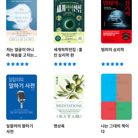
저는 얼굴이 아니
세계척학전집 : 훔
범죄의 심리학
라 마음을 고치는
친 심리학 편
의사입니다
일잘러의 말하기
명상록
나는 그대의 책이
사전
다