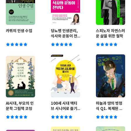
카뮈의 인생 수업
당뇨병 인생관리,
스피노자 자연스러
식사와 운동이 전
운 삶을 위한 철학
부다
AI시대, 부모의 인
100세 시대 액티
하늘과 땅의 방정
문학 그림책 코칭
브 시니어로 즐기
식 Q1. 복제된 학
기
교를 탈출하시오