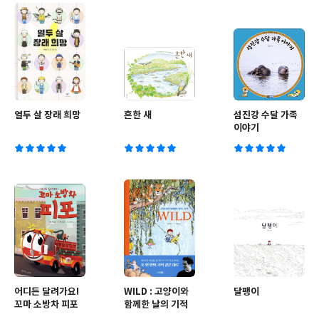
열두 살 장래 희망
흔한 새
섬진강 수달 가족
이야기
어디든 달려가요!
WILD : 고양이와
달팽이
꼬마 소방차 피포
함께한 날의 기적