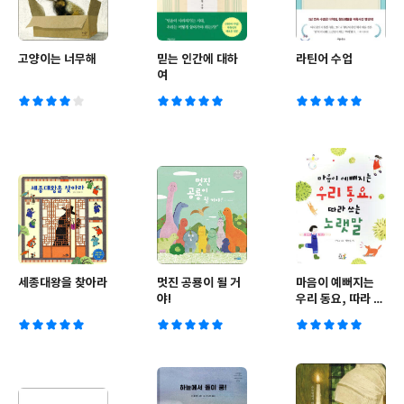
고양이는 너무해
믿는 인간에 대하
라틴어 수업
여
세종대왕을 찾아라
멋진 공룡이 될 거
마음이 예뻐지는
야!
우리 동요, 따라 쓰
는 노랫말