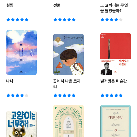
설빔
선물
그 코끼리는 무엇
을 들었을까?
나나
꽃에서 나온 코끼
벌거벗은 미술관
리