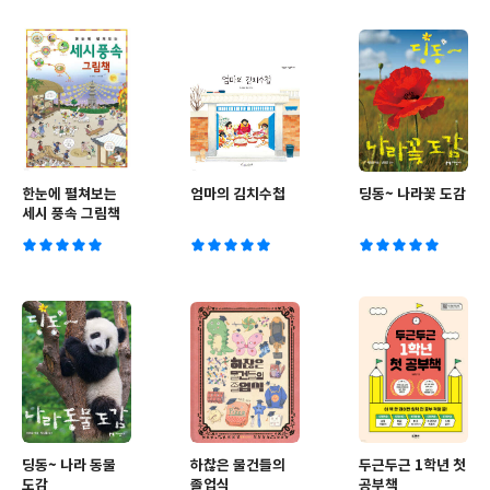
한눈에 펼쳐보는
엄마의 김치수첩
딩동~ 나라꽃 도감
세시 풍속 그림책
딩동~ 나라 동물
하찮은 물건들의
두근두근 1학년 첫
도감
졸업식
공부책