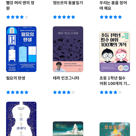
빨강 머리 앤의 정
정브르의 동물일기
우리는 봄을 믿어
원
야 해요
필요의 탄생
테라 인코그니타
초등 1학년 필수
어휘 100개의 기
적