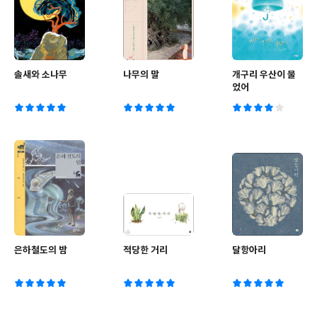
솔새와 소나무
나무의 말
개구리 우산이 물
었어
은하철도의 밤
적당한 거리
달항아리