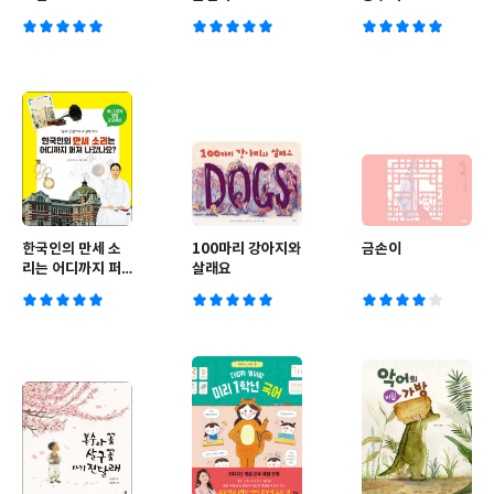
한국인의 만세 소
100마리 강아지와
금손이
리는 어디까지 퍼
살래요
져 나갔나요?