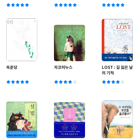
옥춘당
자코미누스
LOST : 길 잃은 날
의 기적