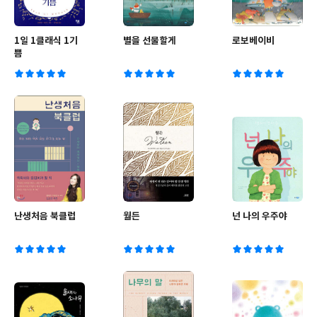
1일 1클래식 1기
별을 선물할게
로보베이비
쁨
난생처음 북클럽
월든
넌 나의 우주야