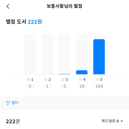
보통사람님의 별점
저
장
별점 도서
222권
1
2
3
4
5
0
1
3
24
194
필터
222
권
최근 담은 순