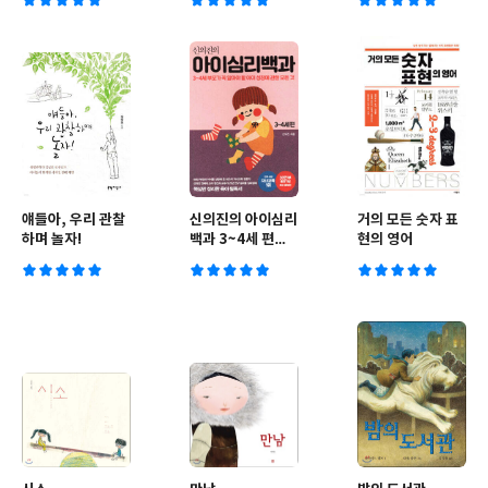
얘들아, 우리 관찰
신의진의 아이심리
거의 모든 숫자 표
하며 놀자!
백과 3~4세 편
현의 영어
(30만 부 기념 최
신 증보판)