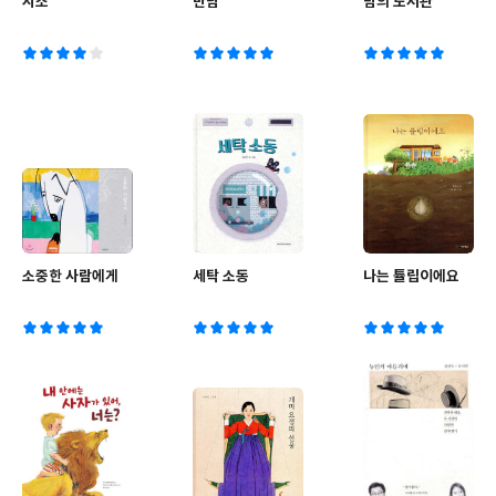
시소
만남
밤의 도서관
소중한 사람에게
세탁 소동
나는 튤립이에요