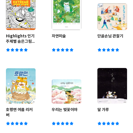
Highlights 인기
자연미술
단골손님 관찰기
주제별 숨은그림찾
기 짜릿한 모험
(Extreme
Adventure)
호랭면 여름 리커
우리는 벚꽃이야
달 가루
버