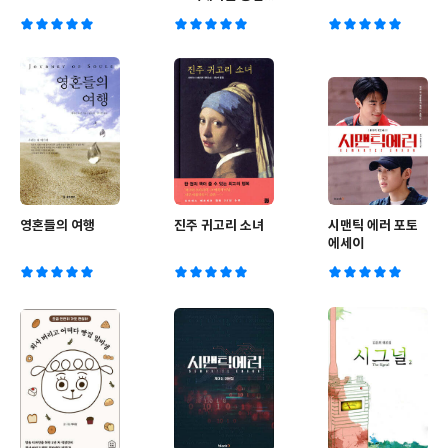
국사 1
영혼들의 여행
진주 귀고리 소녀
시맨틱 에러 포토
에세이