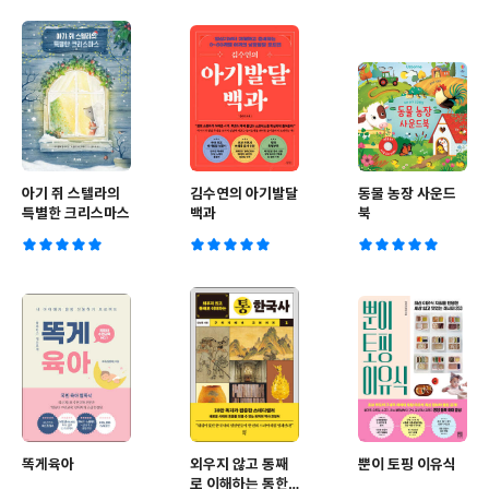
아기 쥐 스텔라의
김수연의 아기발달
동물 농장 사운드
특별한 크리스마스
백과
북
똑게육아
외우지 않고 통째
뿐이 토핑 이유식
로 이해하는 통한