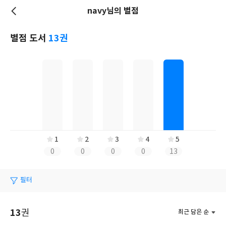
navy님의 별점
저
장
별점 도서
13권
1
2
3
4
5
0
0
0
0
13
필터
13
권
최근 담은 순