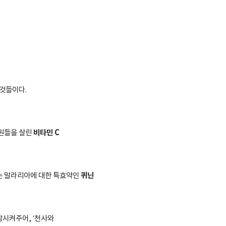
.
 것들이다
.
비타민
C
선원들을 살린
퀴닌
는 말라리아에 대한 특효약인
감시켜주어
, ‘
천사와