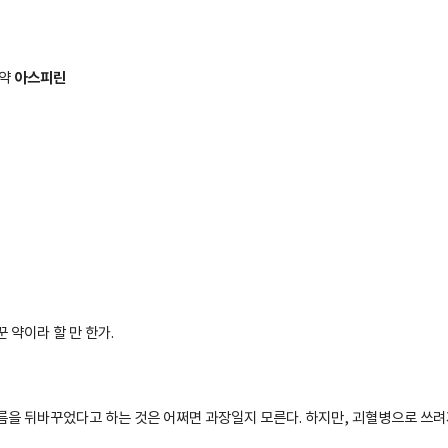
아스피린
 약
꾼 약이라 할 만 한가
.
름을 뒤바꾸었다고 하는 것은 어쩌면 과장일지 모른다
.
하지만
,
괴혈병으로 쓰려