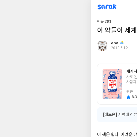
sarak
ena
책을 읽다
이 약들이 세
ena
작
2018.6.12
성
일
세계사
글
사토 
쓴
사람과
이
평균
8.3
[애드온]
사락에 리뷰
이 책은 쉽다
.
어려운 