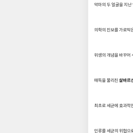
악마의 두 얼굴을 지난
의학의 진보를 가로막
위생의 개념을 바꾸어 
살바르
매독을 물리친
최초로 세균에 효과적
인류를 세균의 위협으