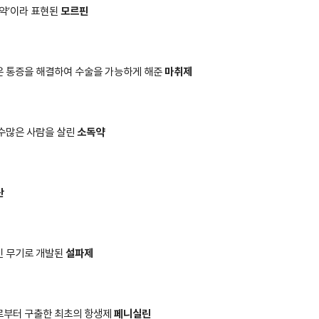
모르핀
 약
’
이라 표현된
마취제
은 통증을 해결하여 수술을 가능하게 해준
소독약
수많은 사람을 살린
산
설파제
인 무기로 개발된
페니실린
로부터 구출한 최초의 항생제