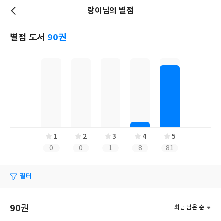
랑이님의 별점
저
장
별점 도서
90권
1
2
3
4
5
0
0
1
8
81
필터
90
권
최근 담은 순