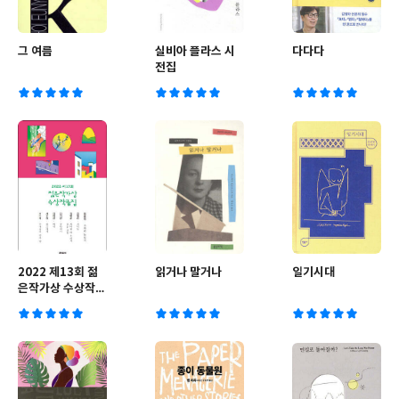
그 여름
실비아 플라스 시
다다다
전집
2022 제13회 젊
읽거나 말거나
일기시대
은작가상 수상작품
집