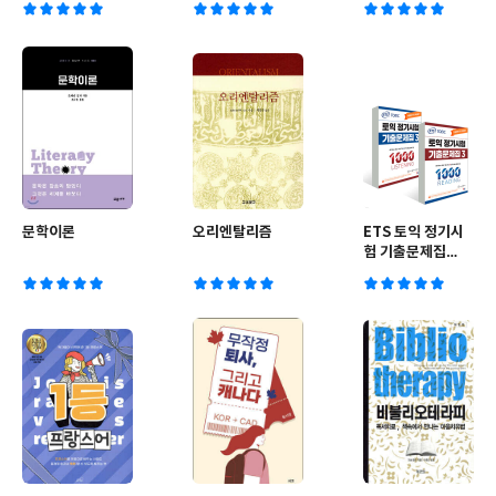
랭
문학이론
오리엔탈리즘
ETS 토익 정기시
험 기출문제집
1000 Vol.3
READING 리딩
+LISTENING 리
스닝