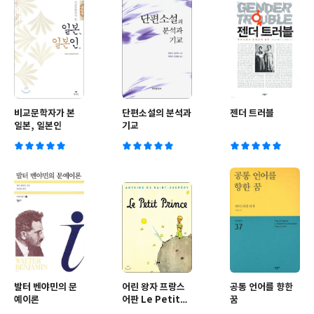
비교문학자가 본
단편소설의 분석과
젠더 트러블
일본, 일본인
기교
발터 벤야민의 문
어린 왕자 프랑스
공통 언어를 향한
예이론
어판 Le Petit
꿈
Prince 르 쁘띠 프