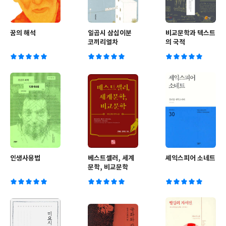
꿈의 해석
일곱시 삼십이분
비교문학과 텍스트
코끼리열차
의 국적
인생사용법
베스트셀러, 세계
셰익스피어 소네트
문학, 비교문학