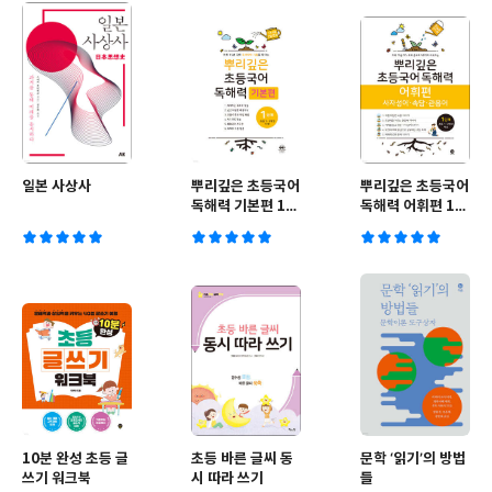
일본 사상사
뿌리깊은 초등국어
뿌리깊은 초등국어
독해력 기본편 1단
독해력 어휘편 1단
계 (초등1,2학년)
계 (초등1,2학년)
10분 완성 초등 글
초등 바른 글씨 동
문학 ‘읽기’의 방법
쓰기 워크북
시 따라 쓰기
들