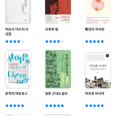
미요시 다쓰지 시
국화와 칼
빨강의 자서전
선집
문학의 아토포스
일본 근대소설사
미국과 아시아