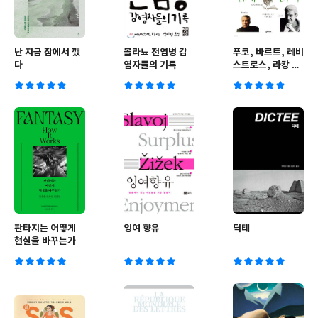
난 지금 잠에서 깼
볼라뇨 전염병 감
푸코, 바르트, 레비
다
염자들의 기록
스트로스, 라캉 쉽
게 읽기
판타지는 어떻게
잉여 향유
딕테
현실을 바꾸는가