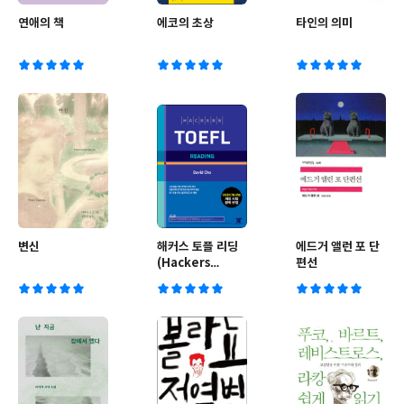
연애의 책
에코의 초상
타인의 의미
변신
해커스 토플 리딩
에드거 앨런 포 단
(Hackers
편선
TOEFL
Reading)