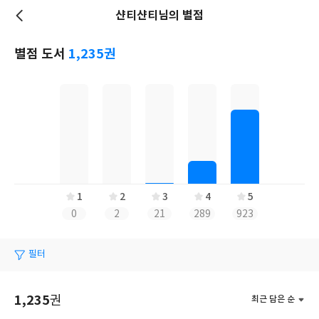
샨티샨티님의 별점
저
장
별점 도서
1,235권
1
2
3
4
5
0
2
21
289
923
필터
1,235
권
최근 담은 순