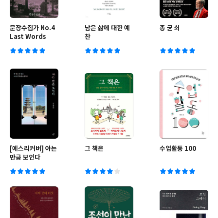
문장수집가 No.4
남은 삶에 대한 예
총 균 쇠
Last Words
찬
[예스리커버] 아는
그 책은
수업활동 100
만큼 보인다