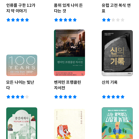
인류를 구한 12가
품위 있게 나이 든
유럽 고전 복식 연
지 약 이야기
다는 것
표
모든 나이는 빛난
벤저민 프랭클린
신의 기록
다
자서전