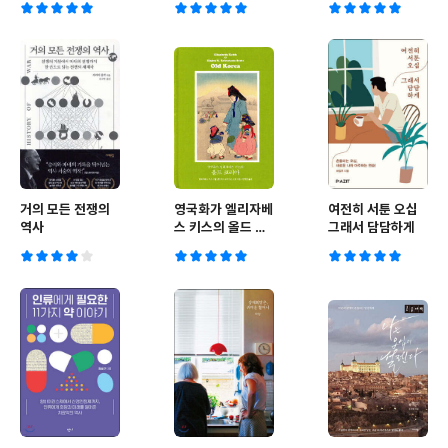
거의 모든 전쟁의
영국화가 엘리자베
여전히 서툰 오십
역사
스 키스의 올드 코
그래서 담담하게
리아 (완전 복원판)