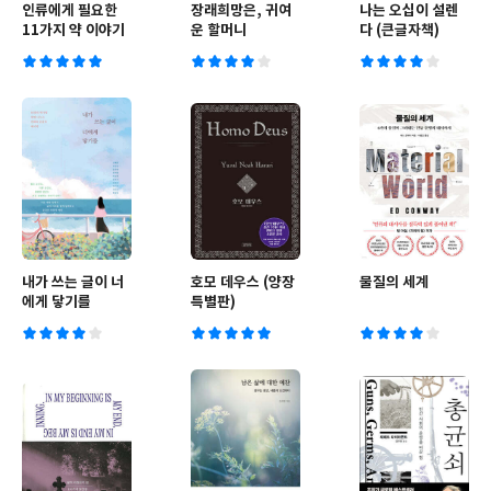
인류에게 필요한
장래희망은, 귀여
나는 오십이 설렌
11가지 약 이야기
운 할머니
다 (큰글자책)
내가 쓰는 글이 너
호모 데우스 (양장
물질의 세계
에게 닿기를
특별판)