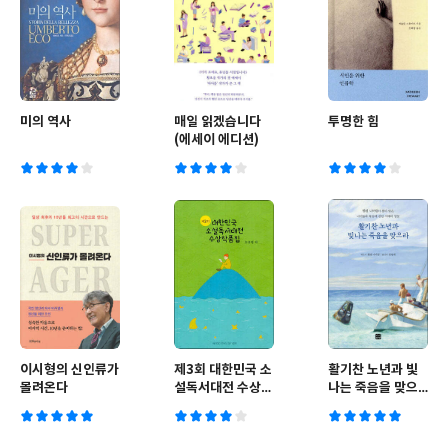
미의 역사
매일 읽겠습니다
투명한 힘
(에세이 에디션)
이시형의 신인류가
제3회 대한민국 소
활기찬 노년과 빛
몰려온다
설독서대전 수상작
나는 죽음을 맞으
품집
라