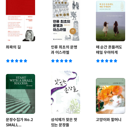
좌파의 길
인류 최초의 문명
매 순간 흔들려도
과 이스라엘
매일 우아하게
문장수집가 No.2
성석제가 찾은 맛
고양이와 할머니
SMALL
있는 문장들
SUCCESS