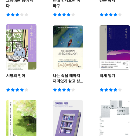
그림책은 힘이 세
진해 언니오빠 이
걷는 독서
다
바구
서평의 언어
나는 죽을 때까지
백세 일기
재미있게 살고 싶
다