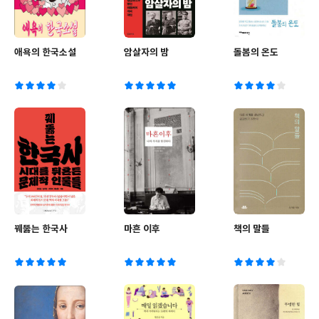
애욕의 한국소설
암살자의 밤
돌봄의 온도
꿰뚫는 한국사
마흔 이후
책의 말들