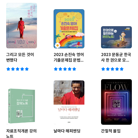
그리고 모든 것이
2023 손진숙 영어
2023 문동균 한국
변했다
기출문제집 문법/
사 한 권으로 모든
어휘/생활영어
것을 정리하는 빈
칸노트
자료조직개론 강의
날마다 해피엔딩
간헐적 몰입
노트