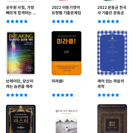
공무원 시험, 가장
2022 이동기영어
2022 문동균 한국
빠르게 합격하는 5
유형별 기출문제집
사 기출은 문동균
단계 전략
브레이킹, 당신이
미라클!
깨어 있는 마음의
라는 습관을 깨라
과학