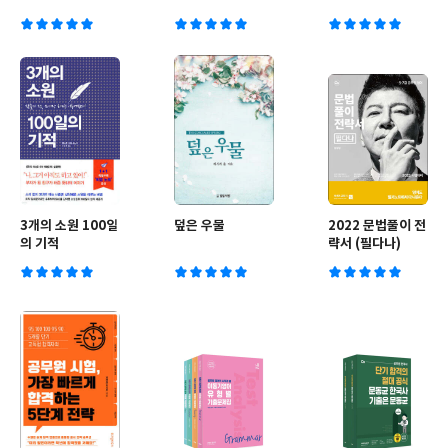
3개의 소원 100일
덮은 우물
2022 문법풀이 전
의 기적
략서 (필다나)