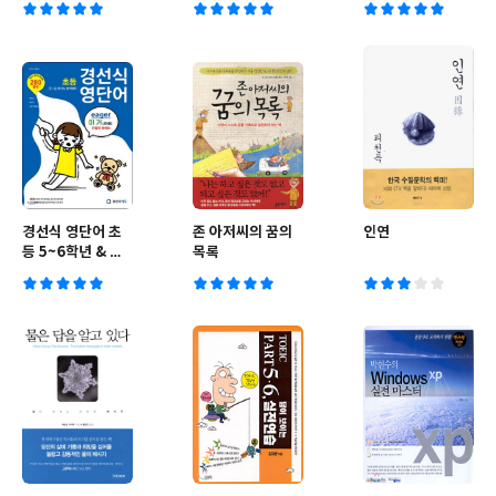
경선식 영단어 초
존 아저씨의 꿈의
인연
등 5~6학년 & 중
목록
학대비