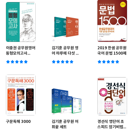
이충권 공무원영어
김기훈 공무원 영
2019 한샘 공무원
동형모의고사
어 하루에 다섯 하
국어 문법 1500제
season 2
다 종합편 세트
구문독해 3000
김기훈 공무원 어
경선식 영단어 초
휘끝 세트
스피드 암기비법
중학