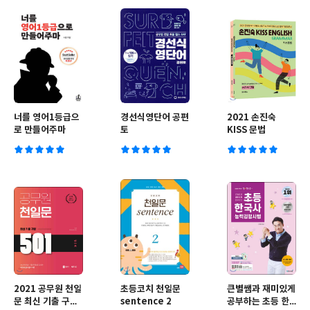
너를 영어1등급으
경선식영단어 공편
2021 손진숙
로 만들어주마
토
KISS 문법
2021 공무원 천일
초등코치 천일문
큰별쌤과 재미있게
문 최신 기출 구문
sentence 2
공부하는 초등 한