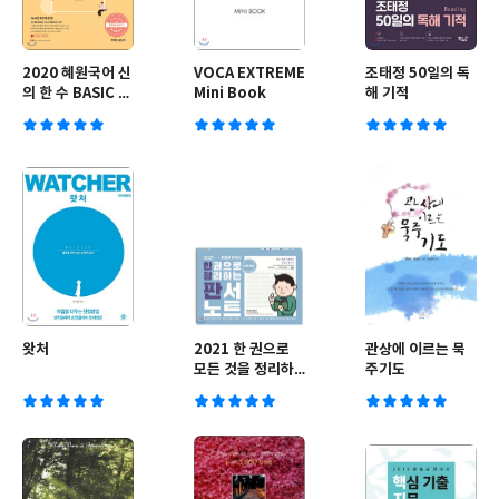
2020 혜원국어 신
VOCA EXTREME
조태정 50일의 독
의 한 수 BASIC 한
Mini Book
해 기적
자편
왓처
2021 한 권으로
관상에 이르는 묵
모든 것을 정리하
주기도
는 판서노트