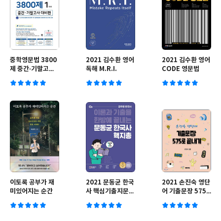
중학영문법 3800
2021 김수환 영어
2021 김수환 영어
제 중간·기말고사
독해 M.R.I.
CODE 영문법
대비편 1학년
이토록 공부가 재
2021 문동균 한국
2021 손진숙 영단
미있어지는 순간
사 핵심기출지문총
어 기출문장 575
정리
로 끝내기