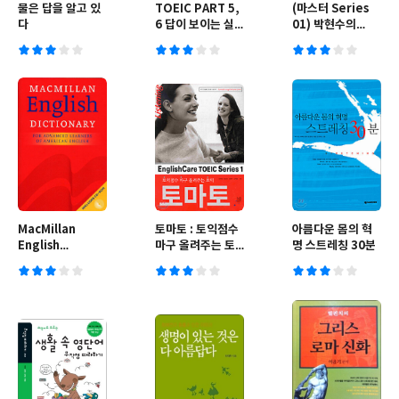
물은 답을 알고 있
TOEIC PART 5,
(마스터 Series
다
6 답이 보이는 실
01) 박현수의
전 연습
Windows XP 실
전 마스터
MacMillan
토마토 : 토익점수
아름다운 몸의 혁
English
마구 올려주는 토
명 스트레칭 30분
Dictionary for
익
Advanced
Learners of
American
English with
CD