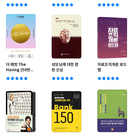
501
국사능력검정시험
더 해빙 The
성모님께 대한 참
자료조직개론 로드
Having (50만부
된 신심
맵
기념 리커버 에디
션)