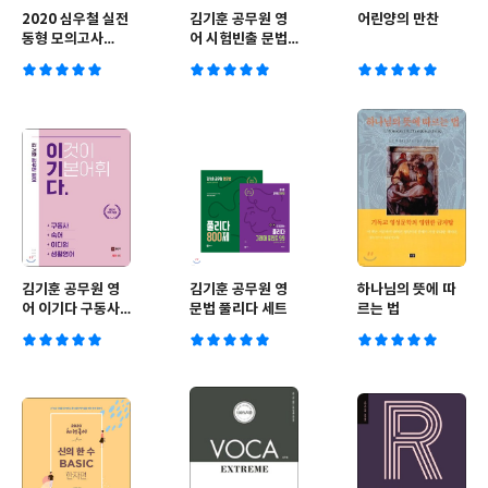
2020 심우철 실전
김기훈 공무원 영
어린양의 만찬
동형 모의고사
어 시험빈출 문법
SEASON 1
구문 RANK 150
김기훈 공무원 영
김기훈 공무원 영
하나님의 뜻에 따
어 이기다 구동사/
문법 풀리다 세트
르는 법
숙어/이디엄/생활
영어