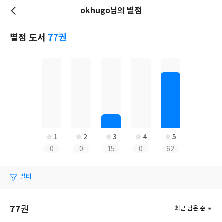
okhugo님의 별점
저
장
별점 도서
77권
1
2
3
4
5
0
0
15
0
62
필터
77
권
최근 담은 순