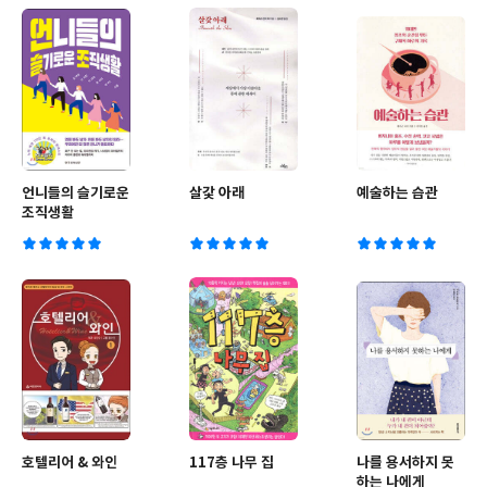
언니들의 슬기로운
살갗 아래
예술하는 습관
조직생활
호텔리어 & 와인
117층 나무 집
나를 용서하지 못
하는 나에게