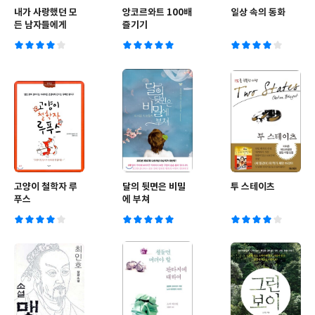
내가 사랑했던 모
앙코르와트 100배
일상 속의 동화
든 남자들에게
즐기기
고양이 철학자 루
달의 뒷면은 비밀
투 스테이츠
푸스
에 부쳐