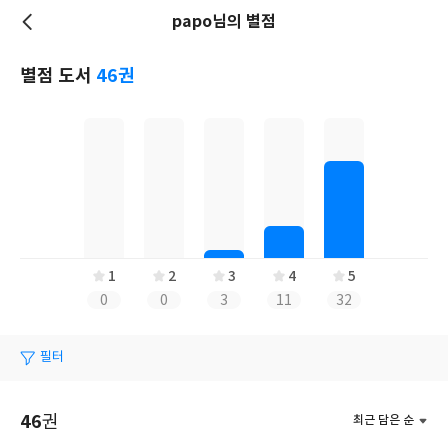
papo님의 별점
저
장
별점 도서
46권
1
2
3
4
5
0
0
3
11
32
필터
46
권
최근 담은 순