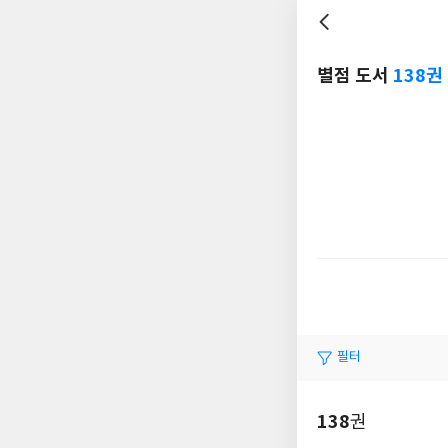
별점 도서
138권
필터
138
권