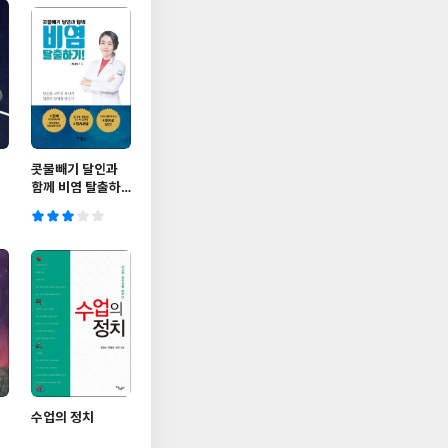
콧물빼기 달인과
함께 비염 탈출하
기
수업의 정치