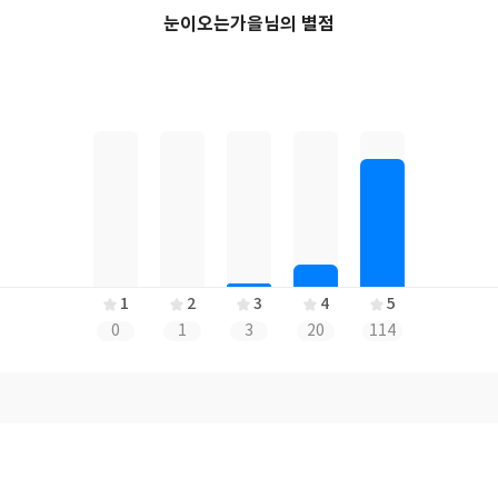
눈이오는가을님의 별점
1
2
3
4
5
0
1
3
20
114