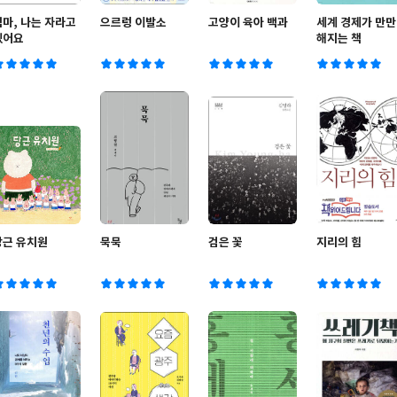
엄마, 나는 자라고
으르렁 이발소
고양이 육아 백과
세계 경제가 만만
있어요
해지는 책
당근 유치원
묵묵
검은 꽃
지리의 힘