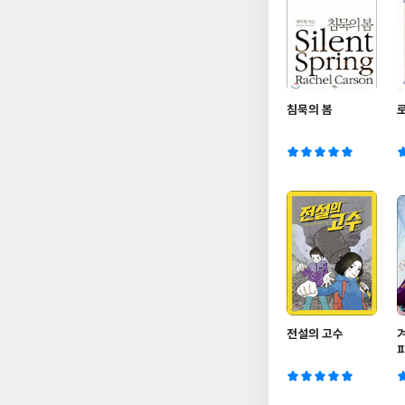
침묵의 봄
전설의 고수
O