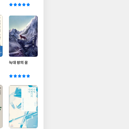
늑대 왕의 꿈