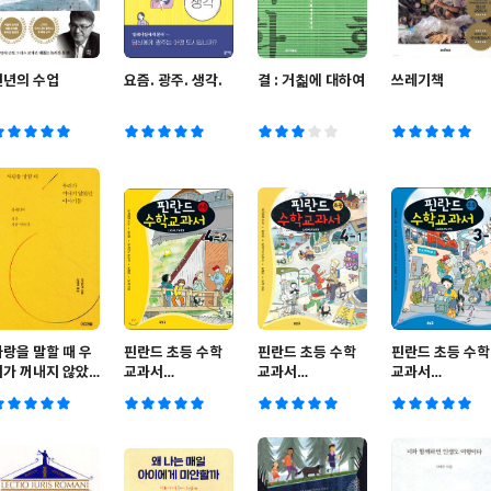
천년의 수업
요즘. 광주. 생각.
결 : 거칢에 대하여
쓰레기책
사랑을 말할 때 우
핀란드 초등 수학
핀란드 초등 수학
핀란드 초등 수학
리가 꺼내지 않았
교과서
교과서
교과서
던 이야기들
Laskutaito 4-2
Laskutaito 4-1
Laskutaito 3-