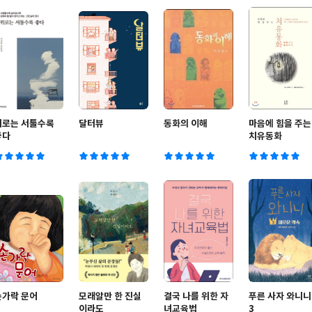
위로는 서툴수록
달터뷰
동화의 이해
마음에 힘을 주는
좋다
치유동화
손가락 문어
모래알만 한 진실
결국 나를 위한 자
푸른 사자 와니니
이라도
녀교육법
3