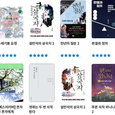
쓰레기통 요정
설민석의 삼국지 2
천년의 질문 2
판결과 정의
[예스리커버] 혼자
영화는 두 번 시작
설민석의 삼국지 1
푸른 사자 와니니
가 혼자에게
된다
2