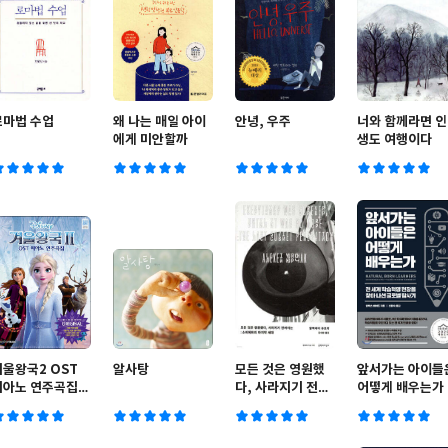
로마법 수업
왜 나는 매일 아이
안녕, 우주
너와 함께라면 인
에게 미안할까
생도 여행이다
겨울왕국2 OST
알사탕
모든 것은 영원했
앞서가는 아이들
피아노 연주곡집
다, 사라지기 전까
어떻게 배우는가
riginal Ver.
지는