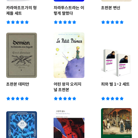
카라마조프가의 형
차라투스트라는 이
초판본 변신
제들 세트
렇게 말했다
초판본 데미안
어린 왕자 오리지
죄와 벌 1~2 세트
널 초판본