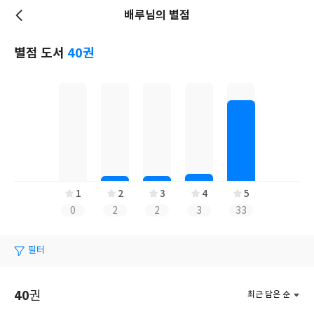
배루님의 별점
저
장
별점 도서
40권
1
2
3
4
5
0
2
2
3
33
필터
40
권
최근 담은 순