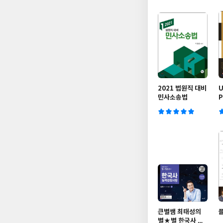
2021 법원직 대비
U
민사소송법
P
큰별쌤 최태성의
별★별 한국사 한