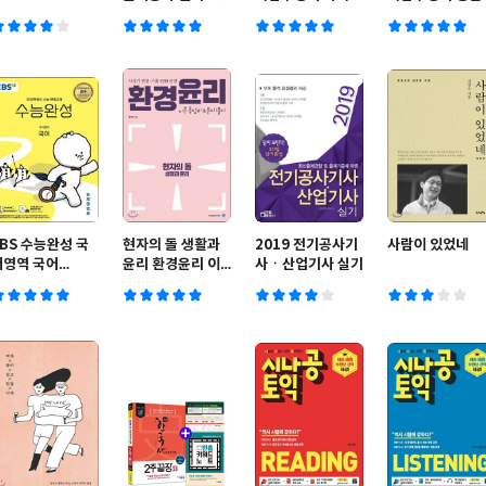
기+무료동영상
문화 (2019년)
윤리 (2019년)
EBS 수능완성 국
현자의 돌 생활과
2019 전기공사기
사람이 있었네
어영역 국어
윤리 환경윤리 이
사ㆍ산업기사 실기
2019년)
론 총정리&문제풀
이