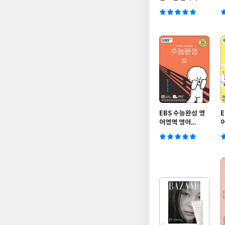
국사능력검정시험
심화 (상)
EBS 수능완성 영
어영역 영어
(2019년)
(