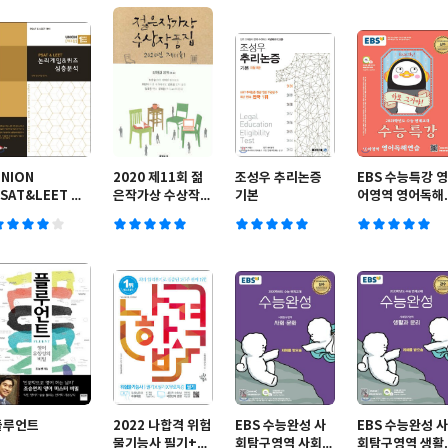
NION
2020 제11회 젊
조성우 추리논증
EBS 수능특강 영
SAT&LEET 논
은작가상 수상작품
기본
어영역 영어독해
리게임&퀴즈 심층
집
습 (2020년)
분석
플루언트
2022 나합격 위험
EBS 수능완성 사
EBS 수능완성 사
물기능사 필기+실
회탐구영역 사회·
회탐구영역 생활