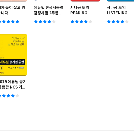
여자 둘이 살고 있
에듀윌 한국사능력
시나공 토익
시나공 토익
습니다
검정시험 2주끝장
READING
LISTENING
고급 개정판 3.0
019 에듀윌 공기
 통합 NCS 기본
 with PSAT