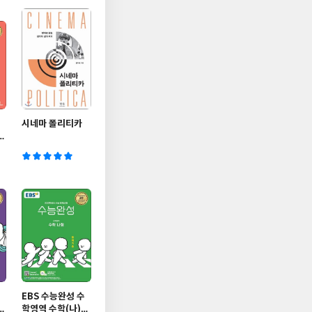
시네마 폴리티카
연
EBS 수능완성 수
과
학영역 수학(나)