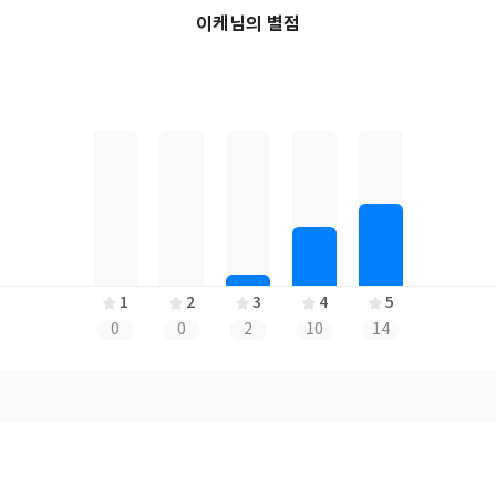
이케님의 별점
1
2
3
4
5
0
0
2
10
14