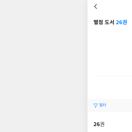
별점 도서
26권
필터
26
권