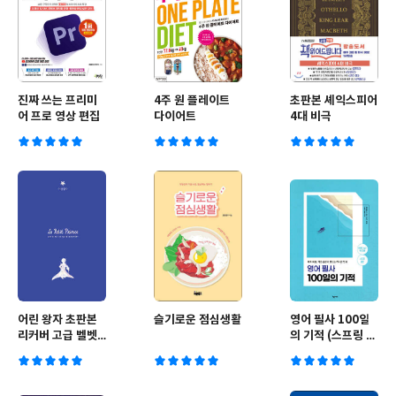
진짜 쓰는 프리미
4주 원 플레이트
초판본 셰익스피어
어 프로 영상 편집
다이어트
4대 비극
어린 왕자 초판본
슬기로운 점심생활
영어 필사 100일
리커버 고급 벨벳
의 기적 (스프링 제
양장본
본)