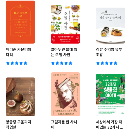
매디슨 카운티의
알아두면 쓸데 있
김밥 주먹밥 유부
다리
는 오일 사전
초밥
양굽당 구움과자
그림자를 판 사나
세상에서 가장 재
작업실
이
미있는 32가지 생