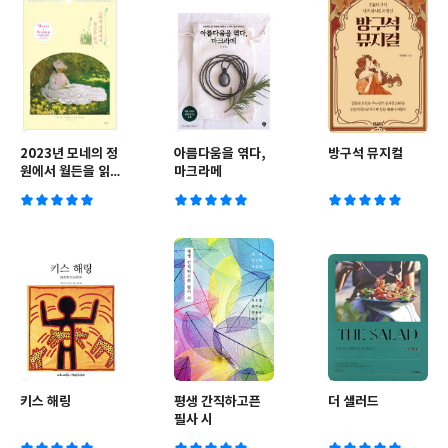
2023년 모네의 정
아름다움을 엮다,
방구석 뮤지컬
원에서 월든을 읽
마크라메
다 벽걸이 달력
(A3)
키스 해링
평생 간직하고픈
더 샐러드
필사 시