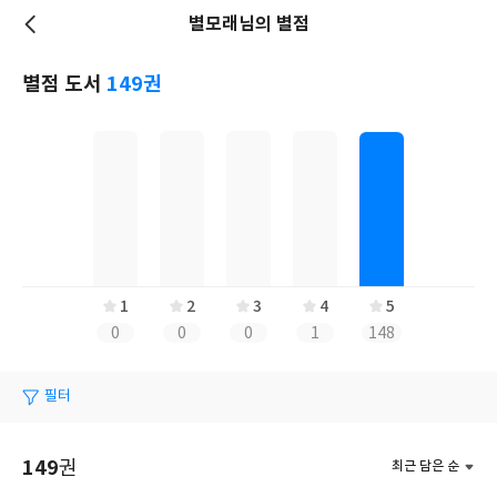
별모래님의 별점
저
장
별점 도서
149권
1
2
3
4
5
0
0
0
1
148
필터
149
권
최근 담은 순