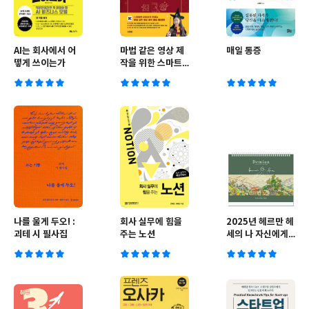
AI는 회사에서 어
마법 같은 영상 제
매일 통증
떻게 쓰이는가
작을 위한 스마트
폰 촬영 및 편집
with 캡컷
나를 울게 두오! :
회사 실무에 힘을
2025년 헤르만 헤
괴테 시 필사집
주는 노션
세의 나 자신에게
이르려고 걸었던
발자취들 탁상달력