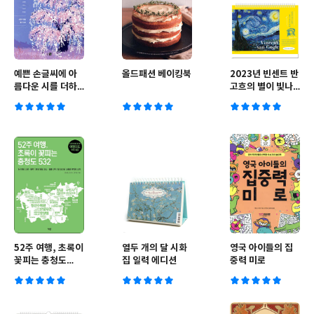
예쁜 손글씨에 아
올드패션 베이킹북
2023년 빈센트 반
름다운 시를 더하
고흐의 별이 빛나
다
는 밤에 탁상 달력
52주 여행, 초록이
열두 개의 달 시화
영국 아이들의 집
꽃피는 충청도
집 일력 에디션
중력 미로
532