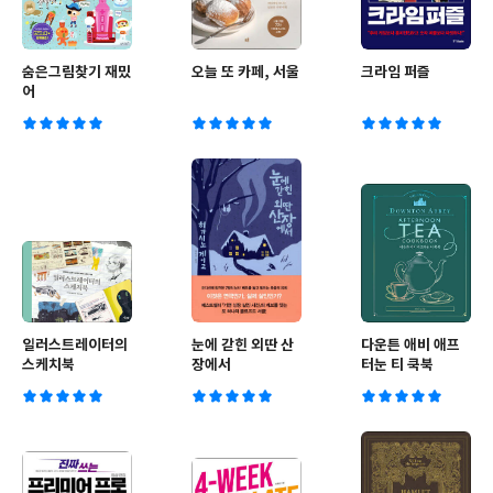
숨은그림찾기 재밌
오늘 또 카페, 서울
크라임 퍼즐
어
일러스트레이터의
눈에 갇힌 외딴 산
다운튼 애비 애프
스케치북
장에서
터눈 티 쿡북