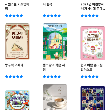
시원스쿨 기초영어
더 한옥
2024년 어린왕자
법
‘네가 4시에 온다
면 난 3시부터 설
렐거야’ 탁상달력
방구석 오페라
템스강의 작은 서
쉽고 예쁜 손그림
점
일러스트