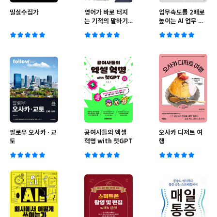
밀실수집가
영어가 바로 터지
업무속도를 2배로
는 기적의 말하기
높이는 AI 업무 활
영어회화 패턴
용법
1000
팔로우 오사카 · 교
공여사들의 엑셀
오사카 디저트 여
토
혁명 with 챗GPT
행