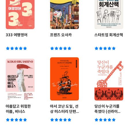
333 여행영어
프렌즈 오사카
스타트업 회계산책
아름답고 위험한
아서 코난 도일, 선
당신이 누군가를
이름, 비너스
상 미스터리 단편
죽였다 (선라이즈
컬렉션
에디션)