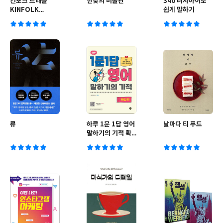
킨포크 트래블
한낮의 미술관
340 러시아어로
KINFOLK
쉽게 말하기
TRAVEL
류
하루 1문 1답 영어
날마다 티 푸드
말하기의 기적 확
장편