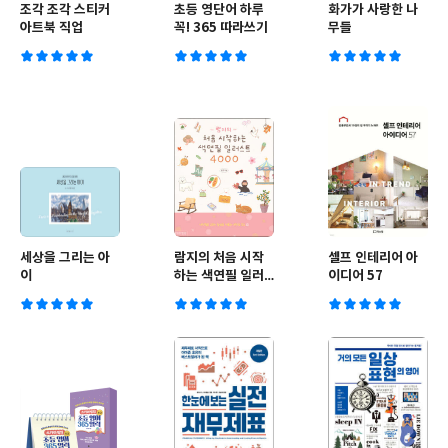
조각 조각 스티커
초등 영단어 하루
화가가 사랑한 나
아트북 직업
꼭! 365 따라쓰기
무들
세상을 그리는 아
람지의 처음 시작
셀프 인테리어 아
이
하는 색연필 일러
이디어 57
스트 4000