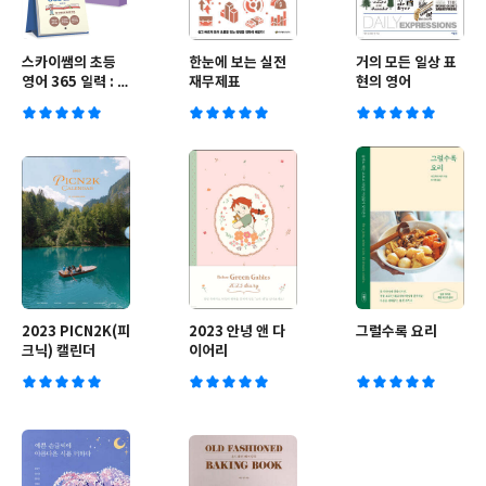
스카이쌤의 초등
한눈에 보는 실전
거의 모든 일상 표
영어 365 일력 : 초
재무제표
현의 영어
급
2023 PICN2K(피
2023 안녕 앤 다
그럴수록 요리
크닉) 캘린더
이어리