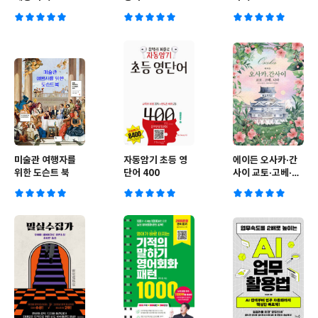
미술관 여행자를
자동암기 초등 영
에이든 오사카·간
위한 도슨트 북
단어 400
사이 교토·고베·나
라 2026-2027