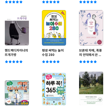
핸드백디자이너의
평생 써먹는 놀이
브론테 자매, 폭풍
뜨개가방
수업 280
의 언덕에서 쓴 편
지