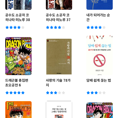
공수도 소공자 코
공수도 소공자 코
내가 되어가는 순
히나타 미노루 38
히나타 미노루 37
간
드래곤볼 총집편
사랑의 기술 78가
담배 쉽게 끊는 법
초오공전 6
지