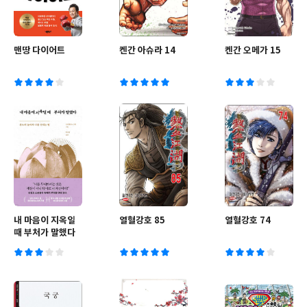
맨땅 다이어트
켄간 아슈라 14
켄간 오메가 15
내 마음이 지옥일
열혈강호 85
열혈강호 74
때 부처가 말했다