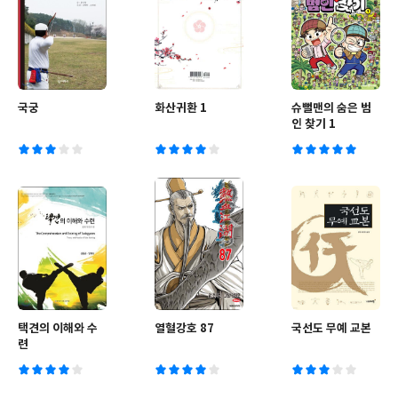
국궁
화산귀환 1
슈뻘맨의 숨은 범
인 찾기 1
택견의 이해와 수
열혈강호 87
국선도 무예 교본
련