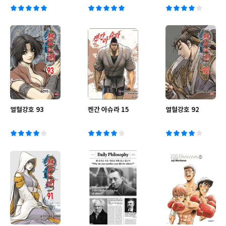
기 문제집
열혈강호 93
켄간 아슈라 15
열혈강호 92