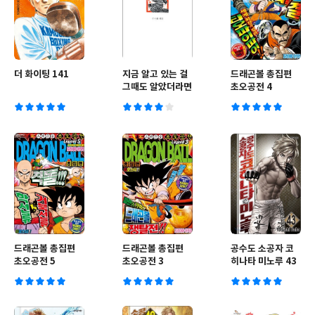
더 화이팅 141
지금 알고 있는 걸
드래곤볼 총집편
그때도 알았더라면
초오공전 4
드래곤볼 총집편
드래곤볼 총집편
공수도 소공자 코
초오공전 5
초오공전 3
히나타 미노루 43