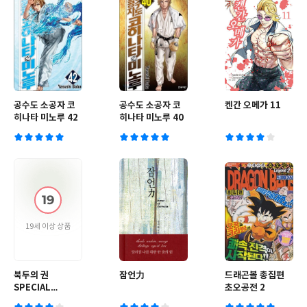
공수도 소공자 코
공수도 소공자 코
켄간 오메가 11
히나타 미노루 42
히나타 미노루 40
19세 이상 상품
북두의 권
잠언力
드래곤볼 총집편
SPECIAL
초오공전 2
DELUXE 8