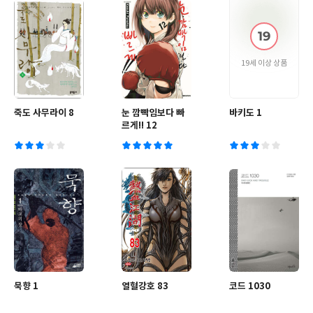
19세 이상 상품
죽도 사무라이 8
눈 깜빡임보다 빠
바키도 1
르게!! 12
묵향 1
열혈강호 83
코드 1030