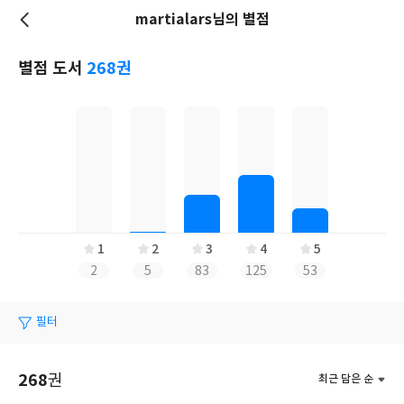
martialars님의 별점
저
장
별점 도서
268권
1
2
3
4
5
2
5
83
125
53
필터
268
권
최근 담은 순