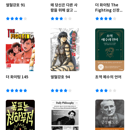
열혈강호 91
왜 당신은 다른 사
더 화이팅 The
람을 위해 살고 있
Fighting 신장재
는가
편판 50
더 화이팅 145
열혈강호 94
초역 예수의 언어