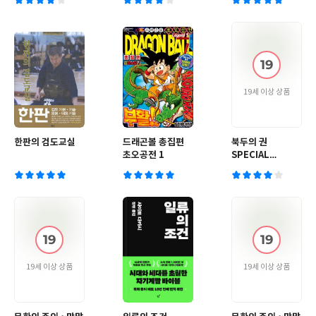
19세 이상 상품
한판의 검도교실
드래곤볼 총집편
북두의 권
초오공전 1
SPECIAL
DELUXE 11
19세 이상 상품
19세 이상 상품