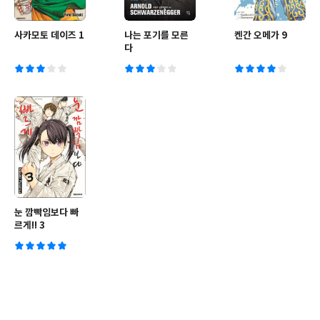
사카모토 데이즈 1
나는 포기를 모른
켄간 오메가 9
다
눈 깜빡임보다 빠
르게!! 3