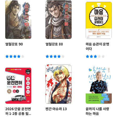
열혈강호 90
열혈강호 88
마음 습관이 운명
이다
2026 단끝 운전면
켄간 아슈라 13
끝까지 나를 사랑
허 1·2종 공통 필
하는 마음