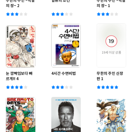
무한의 주인 ~막말
일류의 조건
무한의 주인 ~막말
의 장~ 2
의 장~ 1
19세 이상 상품
눈 깜빡임보다 빠
4시간 수면비법
무한의 주인 신장
르게!! 4
판 1